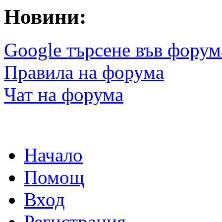
Новини:
Google търсене във форум
Правила на форума
Чат на форума
Начало
Помощ
Вход
Регистрация