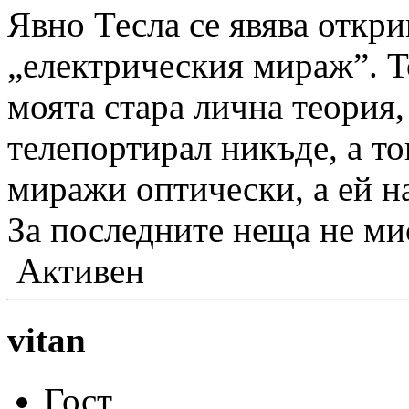
Явно Тесла се явява открив
„електрическия мираж”. Т
моята стара лична теория,
телепортирал никъде, а то
миражи оптически, а ей н
За последните неща не мис
Активен
vitan
Гост