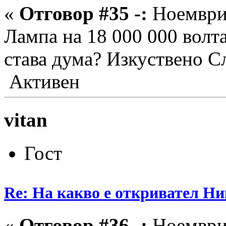
«
Отговор #35 -:
Ноември 
Лампа на 18 000 000 волт
става дума? Изкуствено С
Активен
vitan
Гост
Re: На какво е откривател Ни
«
Отговор #36 -:
Ноември 