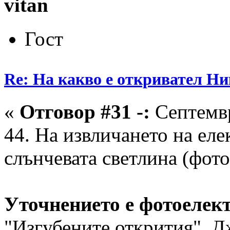
vitan
Гост
Re: На какво е откривател Ни
«
Отговор #31 -:
Септемвр
44. На извличането на еле
слънчевата светлина (фото
Уточнението е фотоелек
"Изгубените открития", Д