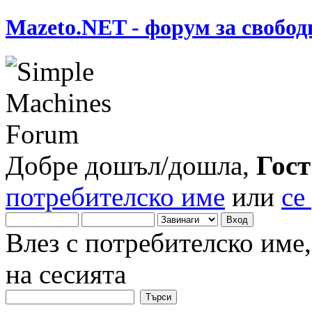
Mazeto.NET - форум за свобод
Добре дошъл/дошла,
Гост
потребителско име
или
се
Влез с потребителско име
на сесията