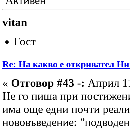
Активен
vitan
Гост
Re: На какво е откривател Ни
«
Отговор #43 -:
Април 11
Не го пиша при постижени
има още едни почти реали
нововъведение: ”подводе