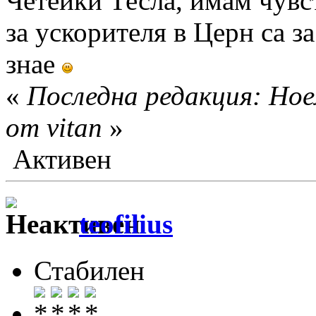
Четейки Тесла, имам чувст
за ускорителя в Церн са з
знае
«
Последна редакция: Ное
от vitan
»
Активен
teofilius
Стабилен