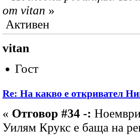
от vitan
»
Активен
vitan
Гост
Re: На какво е откривател Ни
«
Отговор #34 -:
Ноември 
Уилям Крукс е баща на ре