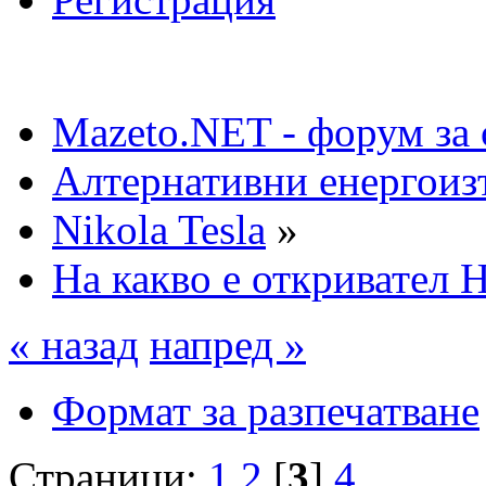
Mazeto.NET - форум за 
Алтернативни енергоиз
Nikola Tesla
»
На какво е откривател 
« назад
напред »
Формат за разпечатване
Страници:
1
2
[
3
]
4