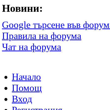
Новини:
Google търсене във форум
Правила на форума
Чат на форума
Начало
Помощ
Вход
Регистрация