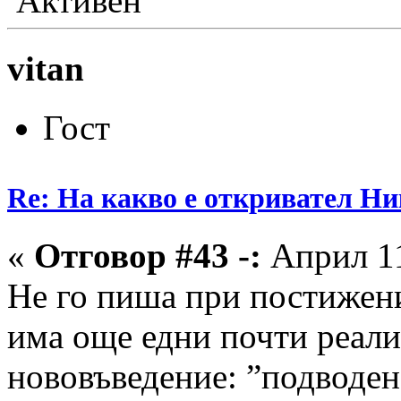
Активен
vitan
Гост
Re: На какво е откривател Ни
«
Отговор #43 -:
Април 11
Не го пиша при постижени
има още едни почти реали
нововъведение: ”подводе