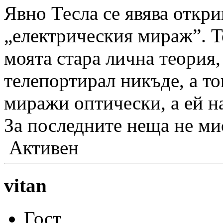
Явно Тесла се явява открив
„електрическия мираж”. Т
моята стара лична теория,
телепортирал никъде, а то
миражи оптически, а ей н
За последните неща не мис
Активен
vitan
Гост