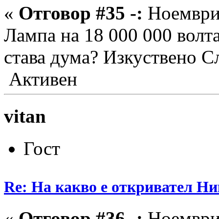
«
Отговор #35 -:
Ноември 
Лампа на 18 000 000 волт
става дума? Изкуствено С
Активен
vitan
Гост
Re: На какво е откривател Ни
«
Отговор #36 -:
Ноември 