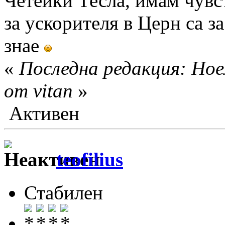
Четейки Тесла, имам чувст
за ускорителя в Церн са з
знае
«
Последна редакция: Ное
от vitan
»
Активен
teofilius
Стабилен