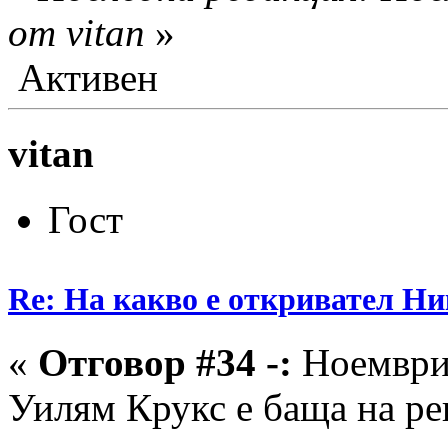
от vitan
»
Активен
vitan
Гост
Re: На какво е откривател Ни
«
Отговор #34 -:
Ноември 
Уилям Крукс е баща на ре