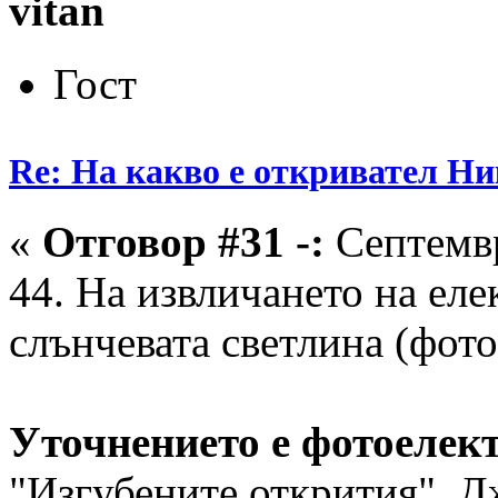
vitan
Гост
Re: На какво е откривател Ни
«
Отговор #31 -:
Септемвр
44. На извличането на еле
слънчевата светлина (фото
Уточнението е фотоелек
"Изгубените открития", Д