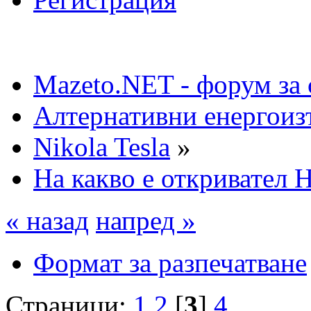
Mazeto.NET - форум за 
Алтернативни енергоиз
Nikola Tesla
»
На какво е откривател 
« назад
напред »
Формат за разпечатване
Страници:
1
2
[
3
]
4