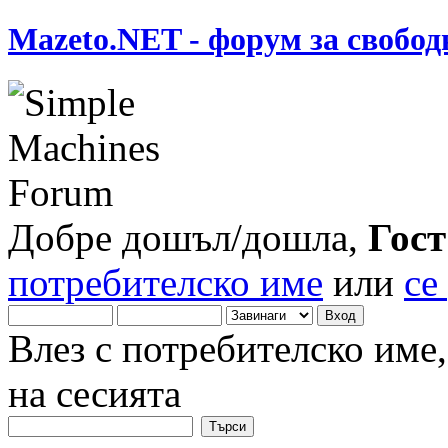
Mazeto.NET - форум за свобод
Добре дошъл/дошла,
Гост
потребителско име
или
се
Влез с потребителско име
на сесията