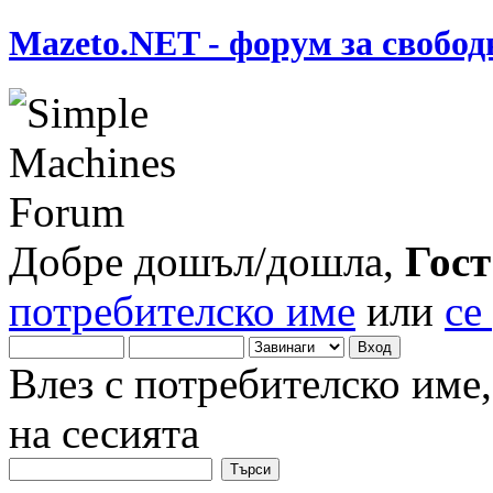
Mazeto.NET - форум за свобод
Добре дошъл/дошла,
Гост
потребителско име
или
се
Влез с потребителско име
на сесията