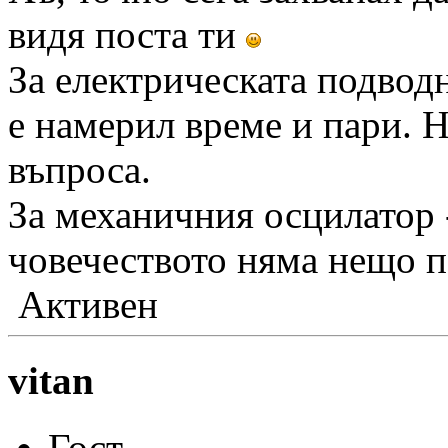
видя поста ти
За електрическата подводн
е намерил време и пари. Н
въпроса.
За механичния осцилатор -
човечеството няма нещо п
Активен
vitan
Гост