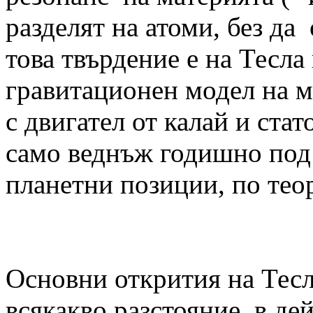
разделят на атоми, без да
това твърдение е на Тесла 
гравитационен модел на м
с двигател от калай и стат
само веднъж годишно под
планетни позиции, по теор
Основни открития на Тесл
всякакво разстояние, в де