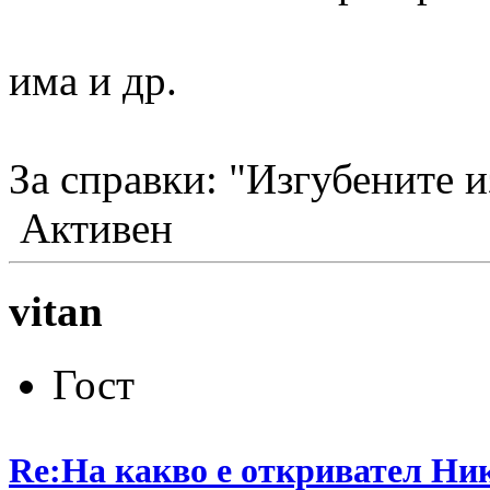
има и др.
За справки: "Изгубените и
Активен
vitan
Гост
Re:На какво е откривател Ни