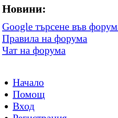
Новини:
Google търсене във форум
Правила на форума
Чат на форума
Начало
Помощ
Вход
Регистрация