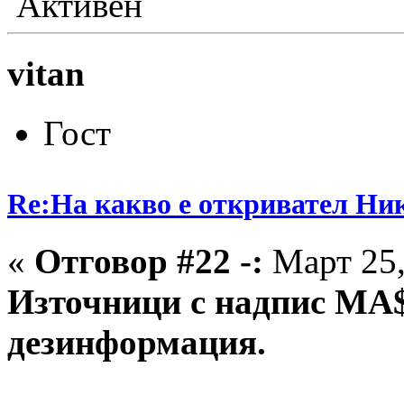
Активен
vitan
Гост
Re:На какво е откривател Ни
«
Отговор #22 -:
Март 25,
Източници с надпис MA$
дезинформация.