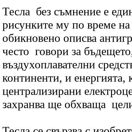
Тесла без съмнение е еди
рисунките му по време на
обикновено описва антиг
често говори за бъдещето
въздухоплавателни средст
континенти, и енергията, 
централизирани електроце
захранва ще обхваща цели
Тесла се свързва с изобре