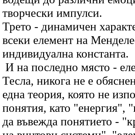
творчески импулси.
Трето - динамичен характ
всеки елемент на Менделе
индивидуална константа.
И на последно място - ел
Тесла, никога не е обясне
една теория, която не из
понятия, като "енергия", "
да въвежда понятието - "
на винтови системи", "еле