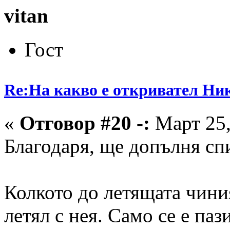
vitan
Гост
Re:На какво е откривател Ни
«
Отговор #20 -:
Март 25,
Благодаря, ще допълня спи
Колкото до летящата чиния
летял с нея. Само се е паз