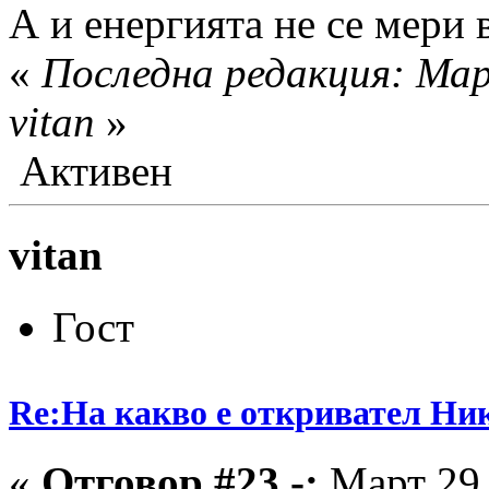
А и енергията не се мери 
«
Последна редакция: Мар
vitan
»
Активен
vitan
Гост
Re:На какво е откривател Ни
«
Отговор #23 -:
Март 29,