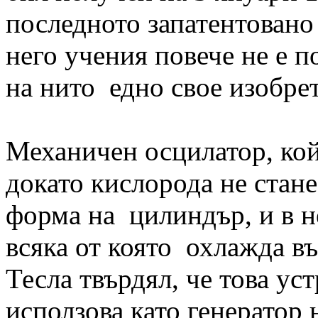
последното запатентовано
него учения повече не е п
на нито едно свое изобре
Механичен осцилатор, кой
докато кислорода не стане
форма на цилиндър, и в н
всяка от която охлажда въ
Тесла твърдял, че това ус
исползова като генератор 