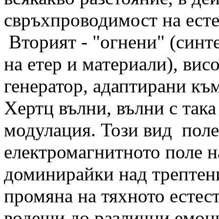
свръхпроводимост на есте
Вторият - "огнени" (синт
на етер и материали), вис
генератор, адаптирани към
Хертц вълни, вълни с так
модулация. Този вид поле
електромагнитното поле н
доминирайки над трептени
промяна на тяхното естес
водещи до различни емоци