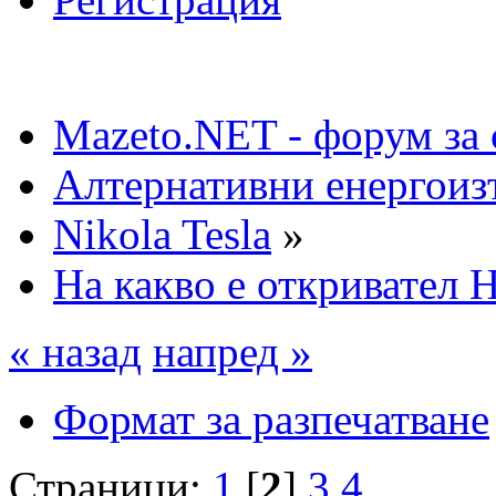
Mazeto.NET - форум за 
Алтернативни енергоиз
Nikola Tesla
»
На какво е откривател 
« назад
напред »
Формат за разпечатване
Страници:
1
[
2
]
3
4