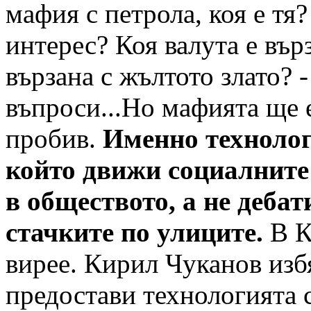
мафия с петрола, коя е тя
интерес? Коя валута е върз
вързана с жълтото злато? -
въпроси...Но мафията ще 
пробив.
Именно технолог
който движи социалните
в обществото, а не дебат
стачките по улиците.
В К
вирее. Кирил Чуканов изб
предостави технологията с