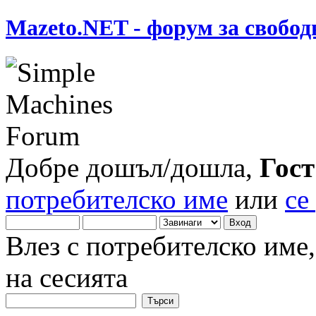
Mazeto.NET - форум за свобод
Добре дошъл/дошла,
Гост
потребителско име
или
се
Влез с потребителско име
на сесията