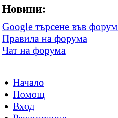
Новини:
Google търсене във форум
Правила на форума
Чат на форума
Начало
Помощ
Вход
Регистрация