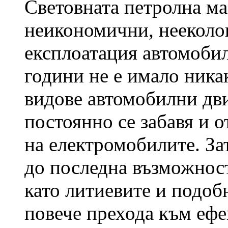
Световната петролна ма
неикономични, нееколо
експлоатация автомобил
години не е имало ника
видове автомобилни дви
постоянно се забавя и о
на електромобилите. За
до последна възможнос
като литиевите и подобн
повече прехода към ефе