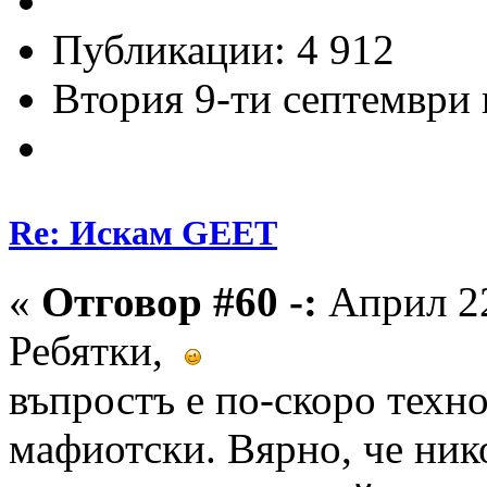
Публикации: 4 912
Втория 9-ти септември и
Re: Искам GEET
«
Отговор #60 -:
Април 22
Ребятки,
въпростъ е по-скоро техн
мафиотски. Вярно, че ник