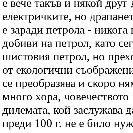
е вече такъв и някой друг 
електричките, но драпанет
е заради петрола - никога
добиви на петрол, като се
шистовия петрол, но прех
от екологични съображени
се преобразява и скоро ня
много хора, човечеството
дилемата, кой заслужава д
преди 100 г. не е било нуж