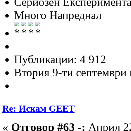
Сериозен Експеримента
Много Напреднал
Публикации: 4 912
Втория 9-ти септември и
Re: Искам GEET
«
Отговор #63 -:
Април 22