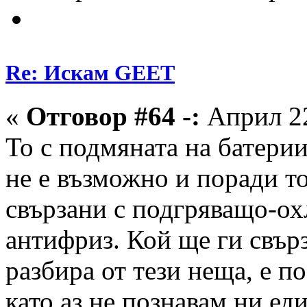
Re: Искам GEET
«
Отговор #64 -:
Април 22
То с подмяната на батерии
не е възможно и поради то
свързани с подгряващо-ох
антифриз. Кой ще ги свър
разбира от тези неща, е 
като аз не познавам ни ед