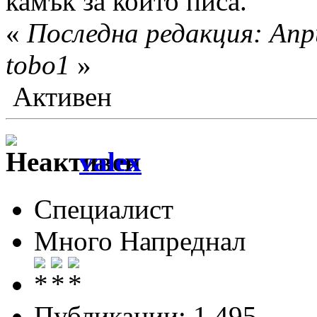
камък за който писа.
«
Последна редакция: Апр
tobo1
»
Активен
valex
Специалист
Много Напреднал
Публикации: 1 495