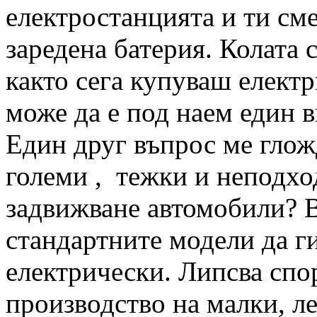
електростанцията и ти сме
заредена батерия. Колата 
както сега купуваш електр
може да е под наем един в
Един друг въпрос ме глож
големи , тежки и неподхо
задвижване автомобили? В
стандартните модели да г
електрически. Липсва спо
производство на малки, л