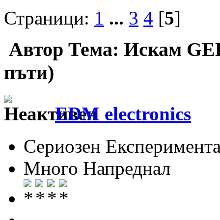
Страници:
1
...
3
4
[
5
]
Автор
Тема: Искам GEE
пъти)
EDM electronics
Сериозен Експеримента
Много Напреднал