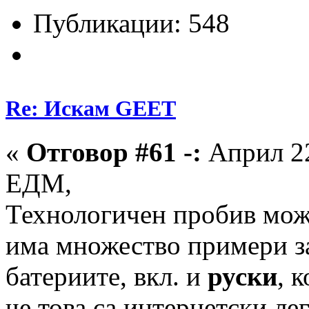
Публикации: 548
Re: Искам GEET
«
Отговор #61 -:
Април 22
ЕДМ,
Технологичен пробив мож
има множество примери з
батериите, вкл. и
руски
, 
че това са интернетски ле