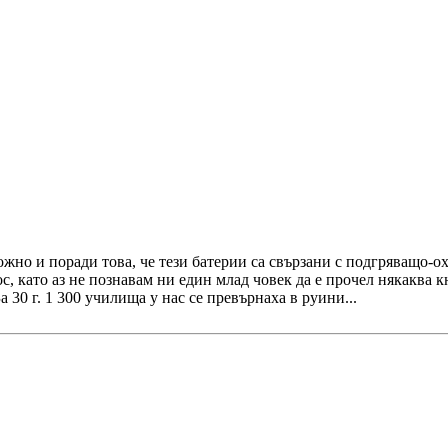
ожно и поради това, че тези батерии са свързани с подгряващо-о
, като аз не познавам ни един млад човек да е прочел някаква к
а 30 г. 1 300 училища у нас се превърнаха в руини...