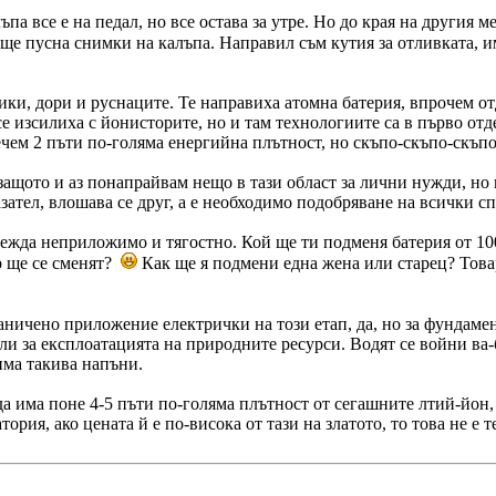
а все е на педал, но все остава за утре. Но до края на другия м
ще пусна снимки на калъпа. Направил съм кутия за отливката, и
ики, дори и руснаците. Те направиха атомна батерия, впрочем от
се изсилиха с йонисторите, но и там технологиите са в първо от
чем 2 пъти по-голяма енергийна плътност, но скъпо-скъпо-скъпо..
защото и аз понапрайвам нещо в тази област за лични нужди, но
ател, влошава се друг, а е необходимо подобряване на всички с
лежда неприложимо и тягостно. Кой ще ти подменя батерия от 100
р ще се сменят?
Как ще я подмени една жена или старец? Товар
раничено приложение електрички на този етап, да, но за фундам
и за експлоатацията на природните ресурси. Водят се войни ва-б
има такива напъни.
да има поне 4-5 пъти по-голяма плътност от сегашните лтий-йон, 
рия, ако цената й е по-висока от тази на златото, то това не е те