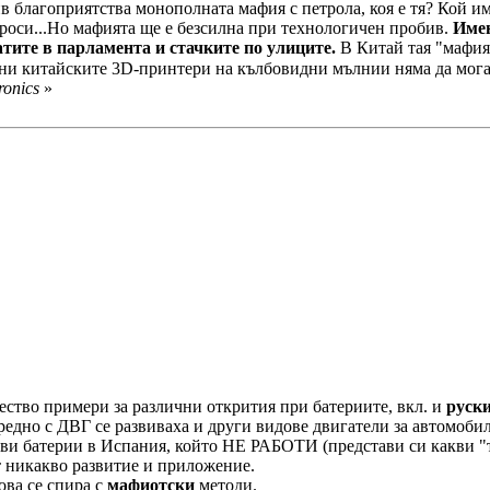
в благоприятства монополната мафия с петрола, коя е тя? Кой им
въпроси...Но мафията ще е безсилна при технологичен пробив.
Имен
атите в парламента и стачките по улиците.
В Китай тая "мафия
дини китайските 3D-принтери на кълбовидни мълнии няма да мог
ronics
»
ство примери за различни открития при батериите, вкл. и
руск
оредно с ДВГ се развиваха и други видове двигатели за автомоби
нови батерии в Испания, който НЕ РАБОТИ (представи си какви "
т никакво развитие и приложение.
ова се спира с
мафиотски
методи.