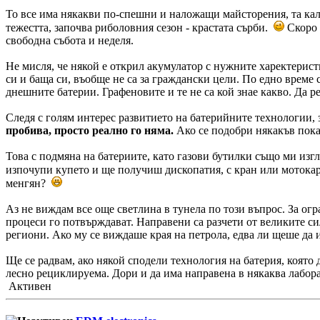
То все има някакви по-спешни и наложащи майсторения, та калъп
тежестта, започва риболовния сезон - крастата сърби.
Скоро 
свободна събота и неделя.
Не мисля, че някой е открил акумулатор с нужните харектерист
си и баща си, въобще не са за граждански цели. По едно време 
днешните батерии. Графеновите и те не са кой знае какво. Да ре
Следя с голям интерес развитието на батерийните технологии, 
пробива, просто реално го няма.
Ако се подобри някакъв показ
Това с подмяна на батериите, като газови бутилки също ми изг
изпочупи купето и ще получиш дископатия, с кран или мотока
менгян?
Аз не виждам все още светлина в тунела по този въпрос. За ог
процеси го потвърждават. Направени са разчети от великите сил
региони. Ако му се виждаше края на петрола, едва ли щеше да 
Ще се радвам, ако някой сподели технология на батерия, която 
лесно рециклируема. Дори и да има направена в някаква лаборато
Активен