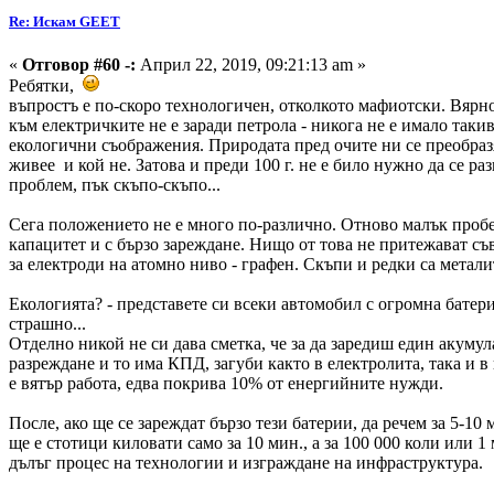
Re: Искам GEET
«
Отговор #60 -:
Април 22, 2019, 09:21:13 am »
Ребятки,
въпростъ е по-скоро технологичен, отколкото мафиотски. Вярно,
към електричките не е заради петрола - никога не е имало таки
екологични съображения. Природата пред очите ни се преобразя
живее и кой не. Затова и преди 100 г. не е било нужно да се ра
проблем, пък скъпо-скъпо...
Сега положението не е много по-различно. Отново малък пробег
капацитет и с бързо зареждане. Нищо от това не притежават съ
за електроди на атомно ниво - графен. Скъпи и редки са металит
Екологията? - представете си всеки автомобил с огромна батер
страшно...
Отделно никой не си дава сметка, че за да заредиш един акумул
разреждане и то има КПД, загуби както в електролита, така и в
е вятър работа, едва покрива 10% от енергийните нужди.
После, ако ще се зареждат бързо тези батерии, да речем за 5-1
ще е стотици киловати само за 10 мин., а за 100 000 коли или 1
дълъг процес на технологии и изграждане на инфраструктура.