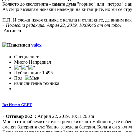
Колкото до екологията - самата дума "гориво" или "петрол" е а
Аз също възлагам някакви надежди на китайците, но ми се струв
П.П. И сложи някоя снимка с калъпа и отливките, да видим какв
«
Последна редакция: Април 22, 2019, 10:09:46 am от tobo1
»
Активен
valex
Специалист
Много Напреднал
Публикации: 1 495
Пол:
изчислителна техника
Re: Искам GEET
«
Отговор #62 -:
Април 22, 2019, 10:11:26 am »
Много от проблемите с електрическите автомобили ще се избег
сменят батерията със 'бавно' заредена батерия. Колата си я куп