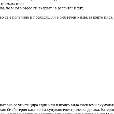
нтиекологична.
а, че много бързо ги вкарват "в релсите" и тях.
о се е получило и подходящ ли е оня течен камък за който писа.
нат ако се унифицира един или няколко вида сменяеми акумулат
уваш без батерия както сега купуваш електрическа дрелка. Батери