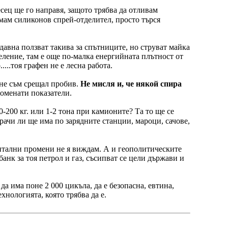
есец ще го направя, защото трябва да отливам
мам силиконов спрей-отделител, просто търся
давна ползват такива за спътниците, но струват майка
деление, там е още по-малка енергийната плътност от
...тоя графен не е лесна работа.
 не съм срещал пробив.
Не мисля и, че някой спира
поменати показатели.
-200 кг. или 1-2 тона при камионите? Та то ще се
ачи ли ще има по зарядните станции, мароци, сачове,
ентални промени не я виждам. А и геополитическите
анк за тоя петрол и газ, съсипват се цели държави и
да има поне 2 000 цикъла, да е безопасна, евтина,
хнологията, която трябва да е.