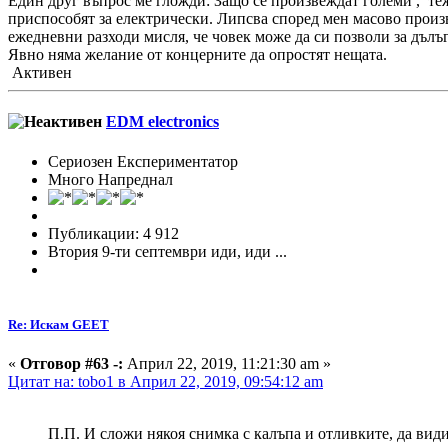
Един друг въпрос ме гложди: Защо се произвеждат големи , те
приспособят за електрически. Липсва според мен масово произв
ежедневни разходи мисля, че човек може да си позволи за дълъг
Явно няма желание от концерните да опростят нещата.
Активен
EDM electronics
Сериозен Експериментатор
Много Напреднал
Публикации: 4 912
Втория 9-ти септември иди, иди ...
Re: Искам GEET
«
Отговор #63 -:
Април 22, 2019, 11:21:30 am »
Цитат на: tobo1 в Април 22, 2019, 09:54:12 am
П.П. И сложи някоя снимка с калъпа и отливките, да види