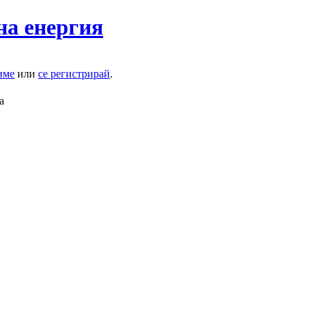
на енергия
име
или
се регистрирай
.
а