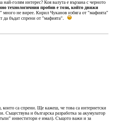
а най-голям интерес? Коя валута е вързана с черното
но технологичния пробив е този, който движи
" много не вирее. Кирил Чуканов избяга от "мафията"
ат да бъдат спрени от "мафията".
и
, които са спрени. Ще кажеш, че това са интернетски
ли. Съществува и българска разработка за акумулатор
тъпи" инвеститори е имал). Същото важи и за