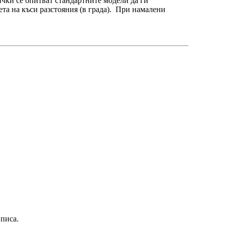
чки се опитват стандартните модели да ги
ета на къси разстояния (в града). При намалени
 писа.