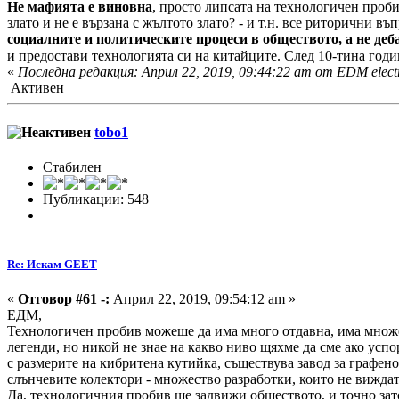
Не мафията е виновна
, просто липсата на технологичен проби
злато и не е вързана с жълтото злато? - и т.н. все риторични 
социалните и политическите процеси в обществото, а не деб
и предостави технологията си на китайците. След 10-тина го
«
Последна редакция: Април 22, 2019, 09:44:22 am от EDM elect
Активен
tobo1
Стабилен
Публикации: 548
Re: Искам GEET
«
Отговор #61 -:
Април 22, 2019, 09:54:12 am »
ЕДМ,
Технологичен пробив можеше да има много отдавна, има множе
легенди, но никой не знае на какво ниво щяхме да сме ако усп
с размерите на кибритена кутийка, съществува завод за графе
слънчевите колектори - множество разработки, които не вижда
Да, технологичния пробив ще задвижи обществото, и точно зат