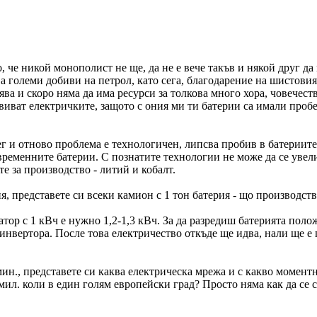
 че никой монополист не ще, да не е вече такъв и някой друг да 
ва големи добиви на петрол, като сега, благодарение на шистовия
ва и скоро няма да има ресурси за толкова много хора, човечеств
звиват електричките, защото с ония ми ти батерии са имали пробе
 и отново проблема е технологичен, липсва пробив в батериите. 
временните батерии. С познатите технологии не може да се увели
е за производство - литий и кобалт.
ия, представете си всеки камион с 1 тон батерия - що производс
атор с 1 кВч е нужно 1,2-1,3 кВч. За да разредиш батерията поло
 инвертора. После това електричество откъде ще идва, нали ще е 
0 мин., представете си каква електрическа мрежа и с какво момент
 мил. коли в един голям европейски град? Просто няма как да се 