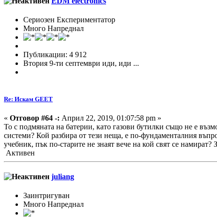
EDM electronics
Сериозен Експериментатор
Много Напреднал
Публикации: 4 912
Втория 9-ти септември иди, иди ...
Re: Искам GEET
«
Отговор #64 -:
Април 22, 2019, 01:07:58 pm »
То с подмяната на батерии, като газови бутилки също не е възм
системи? Кой разбира от тези неща, е по-фундаменталния въпрос
учебник, пък по-старите не знаят вече на кой свят се намират? З
Активен
juliang
Заинтригуван
Много Напреднал