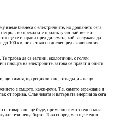
му вземе бизнеса с електричките, но драпането сега
 петрол, но преходът е продиктуван най-вече от
ото ще се изправи пред дилемата, кой заслужава да
г до 100 км, не е стоял на дневен ред екологичния
Те трябва да са евтини, екологични, с голям
чи площта на електродите, затова се правят и опити
тво, що химия, що рециклиране, отпадъци - нещо
жението е същото, кажи-речи. Т.е. самото зареждане и
пак от горива. Слънчевата и вятърната енергия за сега
но натоварване ще бъде, примерно само за една кола
случат тези неща бързо. Това според мен ще е един