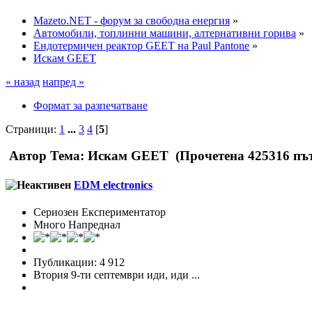
Mazeto.NET - форум за свободна енергия
»
Автомобили, топлинни машини, алтернативни горива
»
Ендотермичен реактор GEET на Paul Pantone
»
Искам GEET
« назад
напред »
Формат за разпечатване
Страници:
1
...
3
4
[
5
]
Автор
Тема: Искам GEET (Прочетена 425316 пъ
EDM electronics
Сериозен Експериментатор
Много Напреднал
Публикации: 4 912
Втория 9-ти септември иди, иди ...