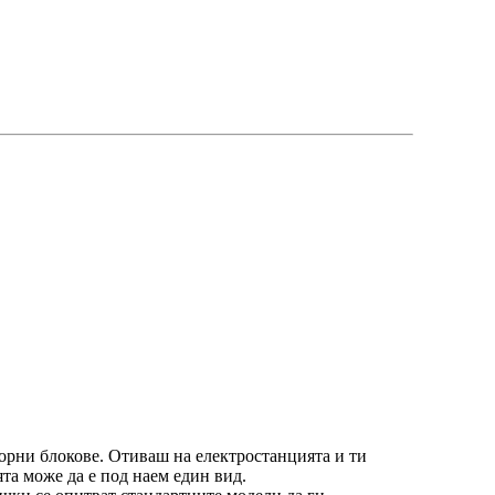
орни блокове. Отиваш на електростанцията и ти
ята може да е под наем един вид.