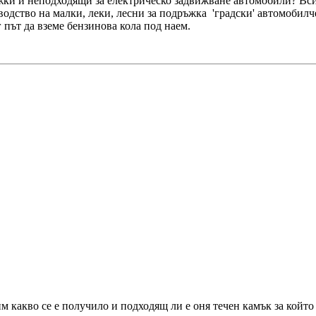
жки и неподходящи за електрическо задвижване автомобили? Вси
одство на малки, леки, лесни за подръжка 'градски' автомобилч
 път да вземе бензинова кола под наем.
м какво се е получило и подходящ ли е оня течен камък за който