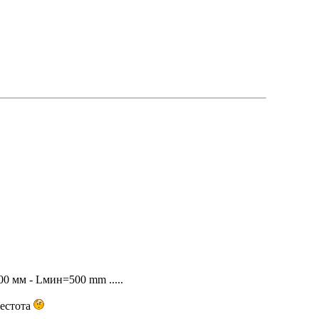
 мм - Lмин=500 mm .....
честота