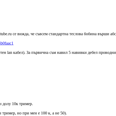
utube.ru се вижда, че съвсем стандартна теслова бобина върши а
4b0faac1
тен lan кабел). За първична съм навил 5 навивки дебел проводни
и долу 10к тример.
 тример, но при мен е 100 к, а не 50).