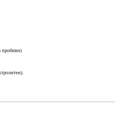
а пробиви)
ктролитен).