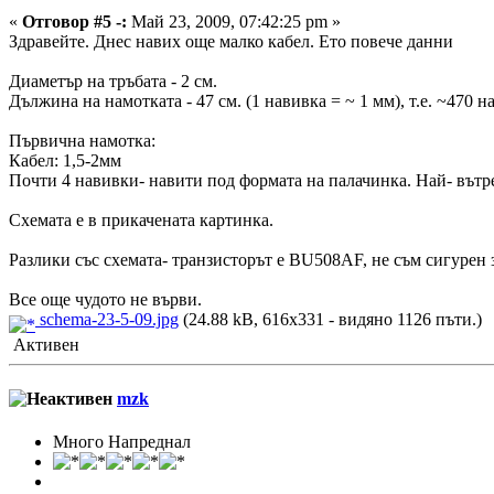
«
Отговор #5 -:
Май 23, 2009, 07:42:25 pm »
Здравейте. Днес навих още малко кабел. Ето повече данни
Диаметър на тръбата - 2 см.
Дължина на намотката - 47 см. (1 навивка = ~ 1 мм), т.е. ~470 н
Първична намотка:
Кабел: 1,5-2мм
Почти 4 навивки- навити под формата на палачинка. Най- вътре
Схемата е в прикачената картинка.
Разлики със схемата- транзисторът е BU508AF, не съм сигурен з
Все още чудото не върви.
schema-23-5-09.jpg
(24.88 kB, 616x331 - видяно 1126 пъти.)
Активен
mzk
Много Напреднал