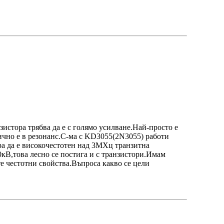
зистора трябва да е с голямо усилване.Най-просто е
тично е в резонанс.С-ма с KD3055(2N3055) работи
ра да е високочестотен над 3МХц транзитна
0кВ,това лесно се постига и с транзистори.Имам
те честотни свойства.Въпроса какво се цели