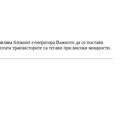
авлява блокинг-генератора.Важното да се постави
тотата транзисторите са тегави при високи мощности.