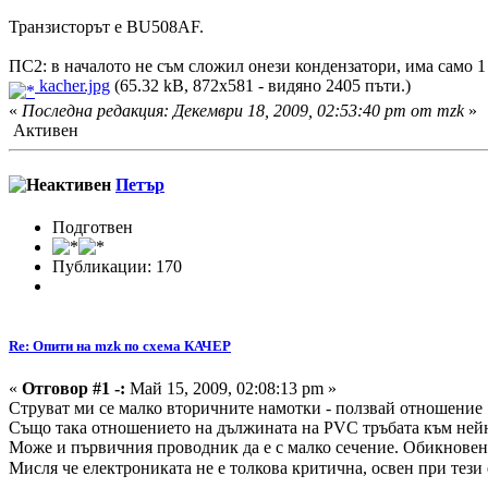
Транзисторът е BU508AF.
ПС2: в началото не съм сложил онези кондензатори, има само 1
kacher.jpg
(65.32 kB, 872x581 - видяно 2405 пъти.)
«
Последна редакция: Декември 18, 2009, 02:53:40 pm от mzk
»
Активен
Петър
Подготвен
Публикации: 170
Re: Опити на mzk по схема КАЧЕР
«
Отговор #1 -:
Май 15, 2009, 02:08:13 pm »
Струват ми се малко вторичните намотки - ползвай отношение 1
Също така отношението на дължината на PVC тръбата към нейн
Може и първичния проводник да е с малко сечение. Обикновено
Мисля че електрониката не е толкова критична, освен при тези