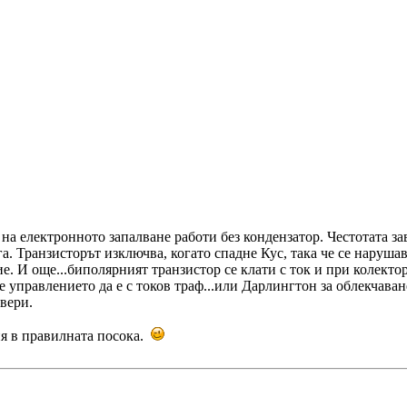
 на електронното запалване работи без кондензатор. Честотата з
га. Транзисторът изключва, когато спадне Кус, така че се наруш
. И още...биполярният транзистор се клати с ток и при колектор
е управлението да е с токов траф...или Дарлингтон за облекчаван
вери.
ия в правилната посока.