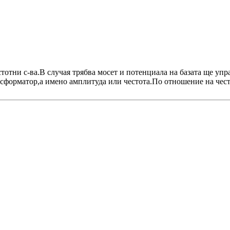
отни с-ва.В случая трябва мосет и потенциала на базата ще упр
ансформатор,а имено амплитуда или честота.По отношение на чес