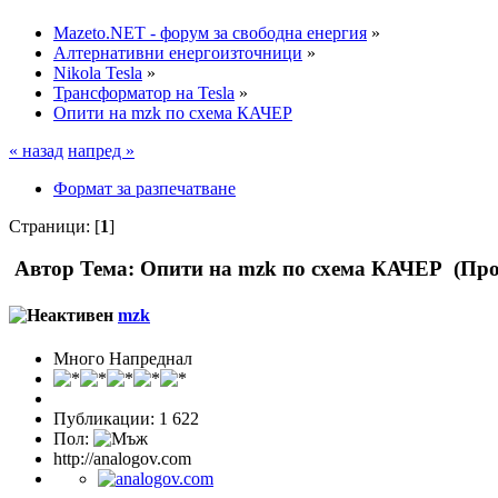
Mazeto.NET - форум за свободна енергия
»
Алтернативни енергоизточници
»
Nikola Tesla
»
Трансформатор на Tesla
»
Опити на mzk по схема КАЧЕР
« назад
напред »
Формат за разпечатване
Страници: [
1
]
Автор
Тема: Опити на mzk по схема КАЧЕР (Про
mzk
Много Напреднал
Публикации: 1 622
Пол:
http://analogov.com