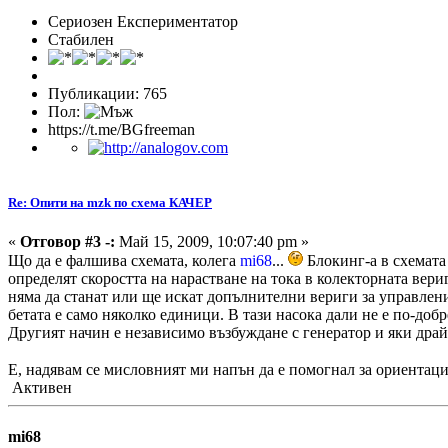
Сериозен Експериментатор
Стабилен
Публикации: 765
Пол:
https://t.me/BGfreeman
Re: Опити на mzk по схема КАЧЕР
«
Отговор #3 -:
Май 15, 2009, 10:07:40 pm »
Що да е фалшива схемата, колега
mi68
...
Блокинг-а в схемата
определят скоростта на нарастване на тока в колекторната вери
няма да станат или ще искат допълнителни вериги за управление
бетата е само няколко единици. В тази насока дали не е по-добр
Другият начин е независимо възбуждане с генератор и яки драй
Е, надявам се мисловният ми напън да е помогнал за ориентац
Активен
mi68