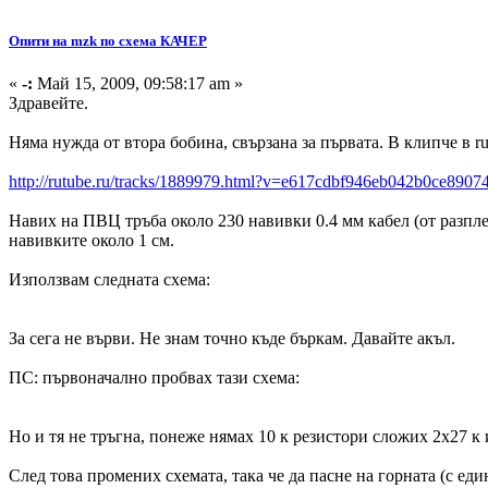
Опити на mzk по схема КАЧЕР
«
-:
Май 15, 2009, 09:58:17 am »
Здравейте.
Няма нужда от втора бобина, свързана за първата. В клипче в r
http://rutube.ru/tracks/1889979.html?v=e617cdbf946eb042b0ce8907
Навих на ПВЦ тръба около 230 навивки 0.4 мм кабел (от разпле
навивките около 1 см.
Използвам следната схема:
За сега не върви. Не знам точно къде бъркам. Давайте акъл.
ПС: първоначално пробвах тази схема:
Но и тя не тръгна, понеже нямах 10 к резистори сложих 2х27 к 
След това промених схемата, така че да пасне на горната (с един