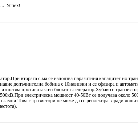
.. Успех!
атор.При втората с-ма се използва паразитния капацитет но тран
е навие допълнителна бобина с 10навивки и се сфазира и автома
е използва противотактен блокинг-генератор.Хубаво е транзисто
о 500кВ.При електрическа мощност 40-50Вт се получава около 50
на лампи.Това с тразистори не може да се реплекира заради лоши
естота).