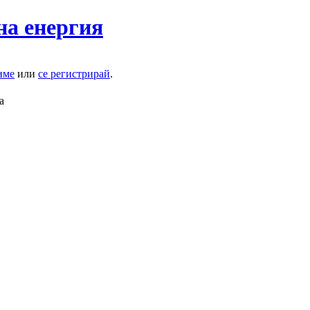
на енергия
име
или
се регистрирай
.
а