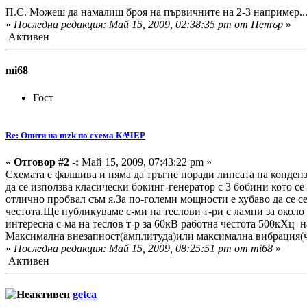
П.С. Можеш да намалиш броя на първичните на 2-3 например....
«
Последна редакция: Май 15, 2009, 02:38:35 pm от Петър
»
Активен
mi68
Гост
Re: Опити на mzk по схема КАЧЕР
«
Отговор #2 -:
Май 15, 2009, 07:43:22 pm »
Схемата е фалшива и няма да тръгне поради липсата на конденз
да се използва класически бокинг-генератор с 3 бобини кото с
отлично пробвал съм я.За по-големи мощности е хубаво да се с
честота.Ще публикуваме с-ми на теслови т-ри с лампи за окол
интересна с-ма на теслов т-р за 60кВ работна честота 500кХц 
Максимална внезапност(амплитуда)или максимална вибрация(ч
«
Последна редакция: Май 15, 2009, 08:25:51 pm от mi68
»
Активен
getca