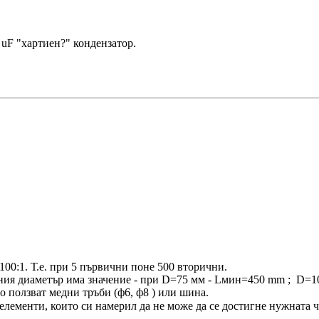
 uF "хартиен?" кондензатор.
00:1. Т.е. при 5 първични поне 500 вторични.
ия диаметър има значение - при D=75 мм - Lмин=450 mm ; D=100
 ползват медни тръби (ф6, ф8 ) или шина.
 елементи, които си намерил да не може да се достигне нужната 