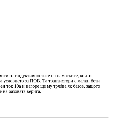
ависи от индуктивностите на намотките, които
ава условието за ПОВ. Та транзистори с малки бети
ен ток 10а и нагоре ще му трябва як базов, защото
е на базовата верига.