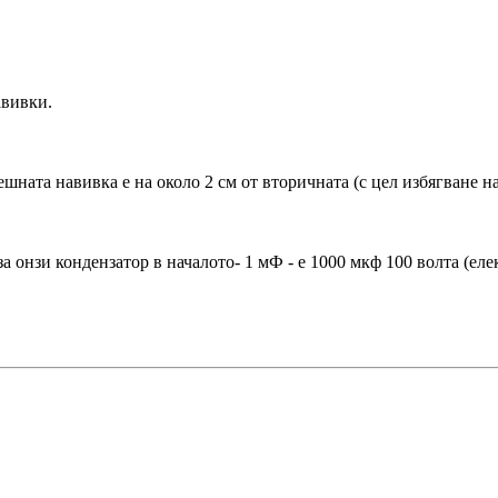
авивки.
шната навивка е на около 2 см от вторичната (с цел избягване н
а онзи кондензатор в началото- 1 мФ - е 1000 мкф 100 волта (еле