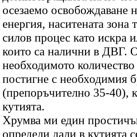
осезаемо освобождаване н
енергия, наситената зона т
силов процес като искра и
които са налични в ДВГ. 
необходимото количество 
постигне с необходимия б
(препоръчително 35-40), 
кутията.
Хрумва ми един простичък
определи дали в кутията с