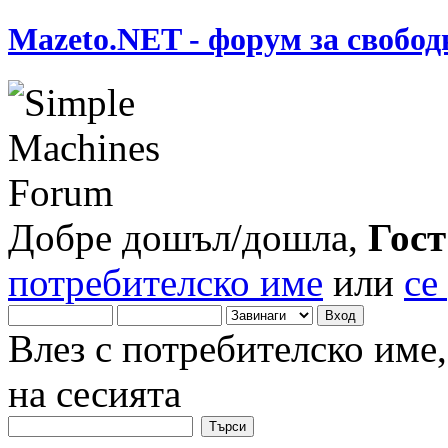
Mazeto.NET - форум за свобод
Добре дошъл/дошла,
Гост
потребителско име
или
се
Влез с потребителско име
на сесията