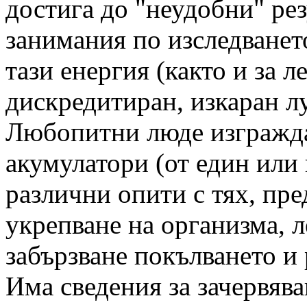
достига до "неудобни" ре
занимания по изследването
тази енергия (както и за л
дискредитиран, изкаран лу
Любопитни люде изгражда
акумулатори (от един или 
различни опити с тях, пр
укрепване на организма, л
забързване покълването и 
Има сведения за зачервява