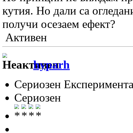
кутия. Но дали са огледани
получи осезаем ефект?
Активен
hyparh
Сериозен Експеримента
Сериозен