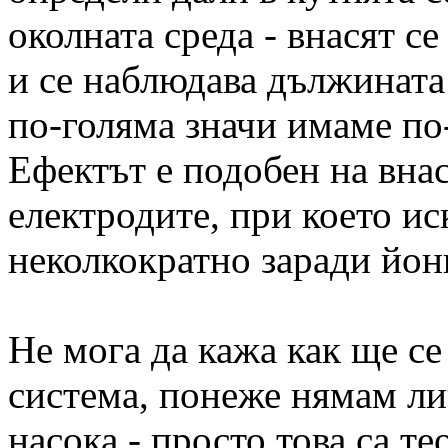
околната среда - внасят с
и се наблюдава дължината 
по-голяма значи имаме по
Ефектът е подобен на вна
електродите, при което и
неколкократно заради йон
Не мога да кажа как ще се
система, понеже нямам ли
насока - просто това са т