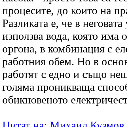
процесите, до които на пр
Разликата е, че в неговата
използва вода, която има
оргона, в комбинация с е
работния обем. Но в основ
работят с едно и също нещ
голяма проникваща способ
обикновеното електричест
Цитат на: Михаил Кузмов в