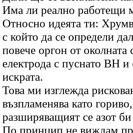
Има ли реално работещи 
Относно идеята ти: Хрумв
с който да се определи дал
повече оргон от околната с
електрода с пуснато ВН и
искрата.
Това ми изглежда рискова
възпламенява като гориво,
разширяващият се азот би
По принцип не виждам про