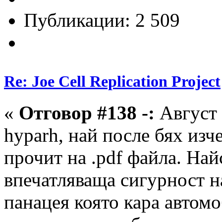
Публикации: 2 509
Re: Joe Cell Replication Project
«
Отговор #138 -:
Август 
hyparh, най после бях изч
прочит на .pdf файла. Най
впечатляваща сигурност на
панацея която кара автом