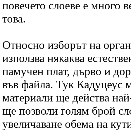
повечето слоеве е много 
това.
Относно изборът на орган
използва някаква естестве
памучен плат, дърво и дор
във файла. Тук Кадуцеус м
материали ще действа най
ще позволи голям брой сл
увеличаване обема на кути