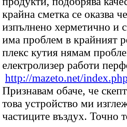
продукти, подобрява качест
крайна сметка се оказва ч
изпълнено херметично и с
има проблем в крайният ре
плекс кутия нямам пробле
електролизер работи пе
http://mazeto.net/index.ph
Признавам обаче, че скеп
това устройство ми изглеж
частиците въздух. Точно 