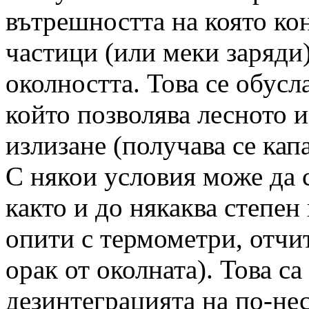
вътрешността на която ко
частици (или меки заряди)
околността. Това се обусл
който позволява лесното и
излизане (получава се кап
С някои условия може да с
както и до някаква степен
опити с термометри, отчи
орак от околната). Това с
дезинтеграцията на по-не