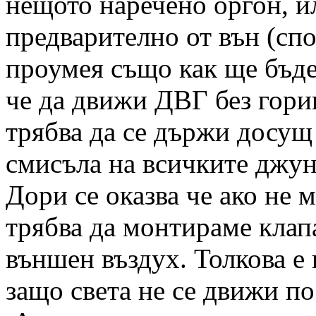
нещото наречено оргон, и
предварително от вън (спо
проумея също как ще бъде
че да движи ДВГ без горив
трябва да се държи досущ 
смисъла на всичките джун
Дори се оказва че ако не 
трябва да монтираме клапа
външен въздух. Толкова е 
защо света не се движи по