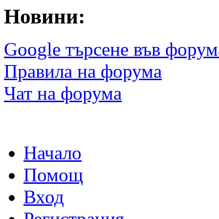
Новини:
Google търсене във форум
Правила на форума
Чат на форума
Начало
Помощ
Вход
Регистрация