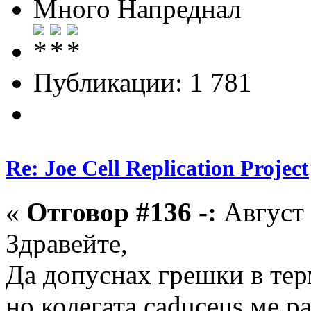
Много Напреднал
Публикации: 1 781
Re: Joe Cell Replication Project
«
Отговор #136 -:
Август 
Здравейте,
Да допуснах грешки в тер
но колегата caduceus ме р