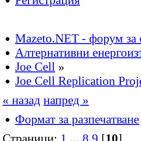
Mazeto.NET - форум за 
Алтернативни енергоиз
Joe Cell
»
Joe Cell Replication Proj
« назад
напред »
Формат за разпечатване
Страници:
1
...
8
9
[
10
]