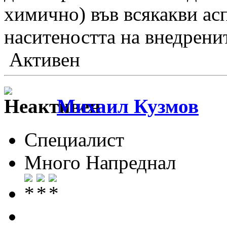
химично) във всякакви ас
наситеността на внедрени
Активен
Михаил Кузмов
Специалист
Много Напреднал