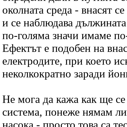
околната среда - внасят с
и се наблюдава дължината 
по-голяма значи имаме по
Ефектът е подобен на вна
електродите, при което и
неколкократно заради йон
Не мога да кажа как ще се
система, понеже нямам ли
насока - просто това са т