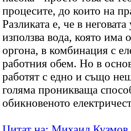
процесите, до които на пр
Разликата е, че в неговата
използва вода, която има
оргона, в комбинация с е
работния обем. Но в основ
работят с едно и също нещ
голяма проникваща способ
обикновеното електричест
Цитат на: Михаил Кузмов в