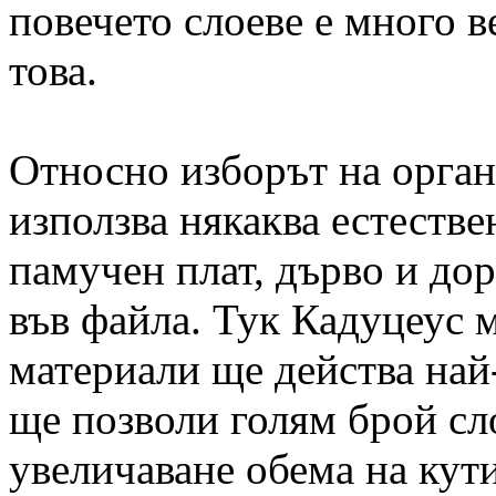
повечето слоеве е много 
това.
Относно изборът на орган
използва някаква естестве
памучен плат, дърво и дор
във файла. Тук Кадуцеус м
материали ще действа най
ще позволи голям брой сл
увеличаване обема на кути