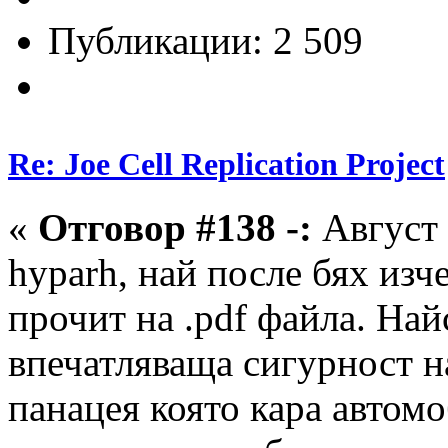
Публикации: 2 509
Re: Joe Cell Replication Project
«
Отговор #138 -:
Август 
hyparh, най после бях изч
прочит на .pdf файла. Най
впечатляваща сигурност на
панацея която кара автом