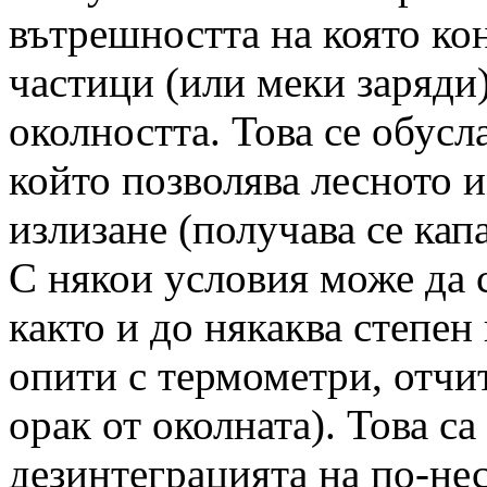
вътрешността на която ко
частици (или меки заряди)
околността. Това се обусл
който позволява лесното и
излизане (получава се кап
С някои условия може да с
както и до някаква степен
опити с термометри, отчи
орак от околната). Това с
дезинтеграцията на по-не