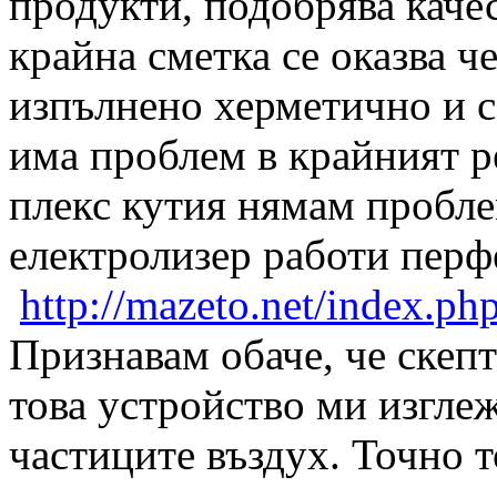
продукти, подобрява качест
крайна сметка се оказва ч
изпълнено херметично и с
има проблем в крайният ре
плекс кутия нямам пробле
електролизер работи пе
http://mazeto.net/index.ph
Признавам обаче, че скеп
това устройство ми изглеж
частиците въздух. Точно 