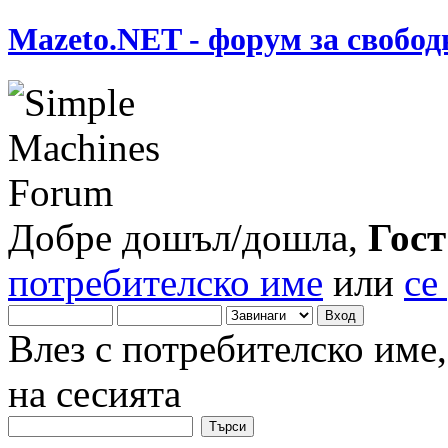
Mazeto.NET - форум за свобод
Добре дошъл/дошла,
Гост
потребителско име
или
се
Влез с потребителско име
на сесията