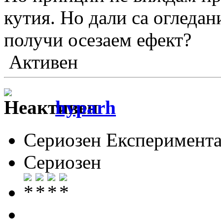
кутия. Но дали са огледани
получи осезаем ефект?
Активен
hyparh
Сериозен Експеримента
Сериозен