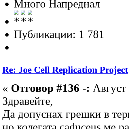
Много Напреднал
Публикации: 1 781
Re: Joe Cell Replication Project
«
Отговор #136 -:
Август 
Здравейте,
Да допуснах грешки в тер
но колегата caduceus ме р