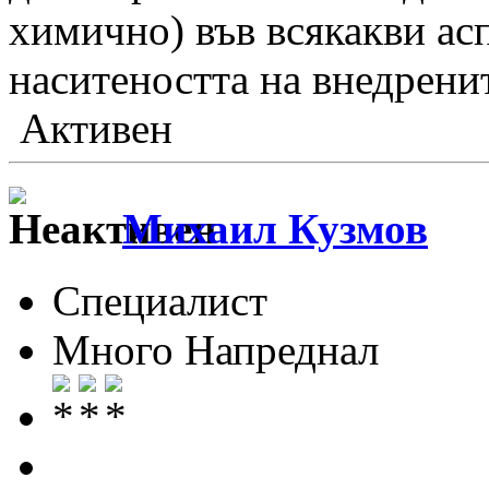
химично) във всякакви ас
наситеността на внедрени
Активен
Михаил Кузмов
Специалист
Много Напреднал