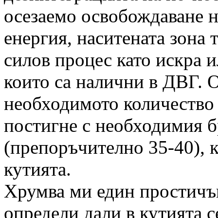
осезаемо освобождаване н
енергия, наситената зона т
силов процес като искра и
които са налични в ДВГ. 
необходимото количество 
постигне с необходимия б
(препоръчително 35-40), 
кутията.
Хрумва ми един простичък
определи дали в кутията с