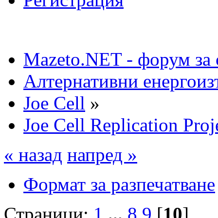
Mazeto.NET - форум за 
Алтернативни енергоиз
Joe Cell
»
Joe Cell Replication Proj
« назад
напред »
Формат за разпечатване
Страници:
1
...
8
9
[
10
]