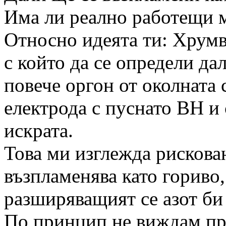
Има ли реално работещи 
Относно идеята ти: Хрумв
с който да се определи дал
повече оргон от околната с
електрода с пуснато ВН и
искрата.
Това ми изглежда рискова
възпламенява като гориво,
разширяващият се азот би
По принцип не виждам про