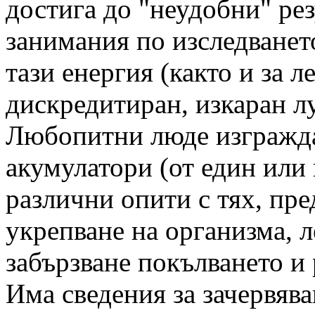
достига до "неудобни" ре
занимания по изследването
тази енергия (както и за л
дискредитиран, изкаран лу
Любопитни люде изгражда
акумулатори (от един или 
различни опити с тях, пр
укрепване на организма, л
забързване покълването и 
Има сведения за зачервява