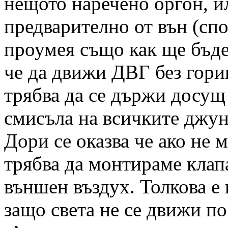
нещото наречено оргон, и
предварително от вън (спо
проумея също как ще бъде
че да движи ДВГ без горив
трябва да се държи досущ 
смисъла на всичките джун
Дори се оказва че ако не 
трябва да монтираме клапа
външен въздух. Толкова е 
защо света не се движи по