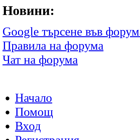
Новини:
Google търсене във форум
Правила на форума
Чат на форума
Начало
Помощ
Вход
Регистрация