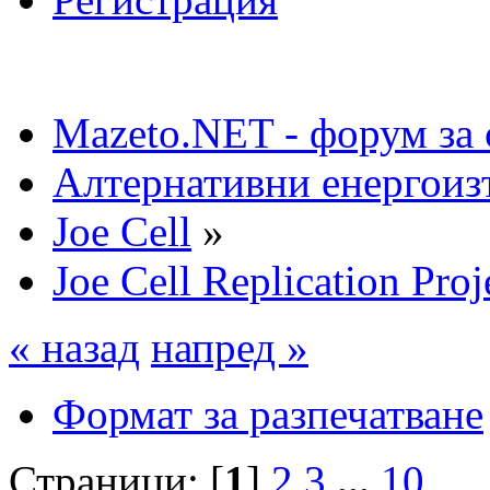
Mazeto.NET - форум за 
Алтернативни енергоиз
Joe Cell
»
Joe Cell Replication Proj
« назад
напред »
Формат за разпечатване
Страници: [
1
]
2
3
...
10