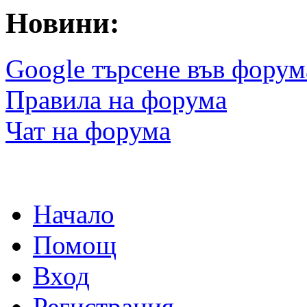
Новини:
Google търсене във форум
Правила на форума
Чат на форума
Начало
Помощ
Вход
Регистрация