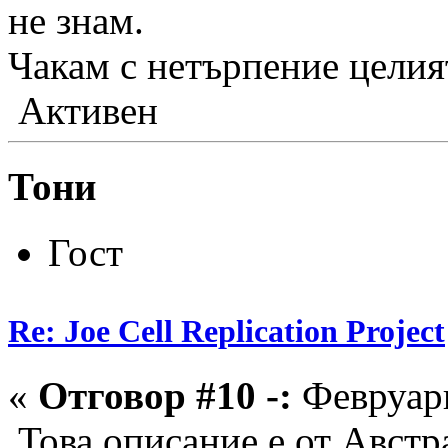
не знам.
Чакам с нетърпение целия
Активен
Тони
Гост
Re: Joe Cell Replication Project
«
Отговор #10 -:
Февруари
Това описание е от Австра