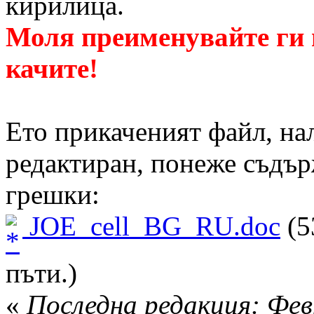
кирилица.
Моля преименувайте ги н
качите!
Ето прикаченият файл, на
редактиран, понеже съдъ
грешки:
JOE_cell_BG_RU.doc
(5
пъти.)
«
Последна редакция: Фев