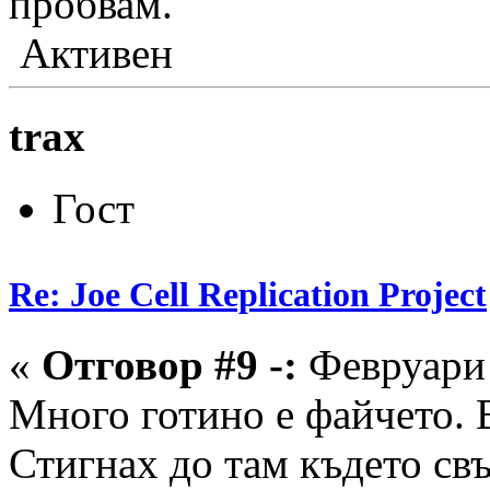
пробвам.
Активен
trax
Гост
Re: Joe Cell Replication Project
«
Отговор #9 -:
Февруари 
Много готино е файчето. 
Стигнах до там където св