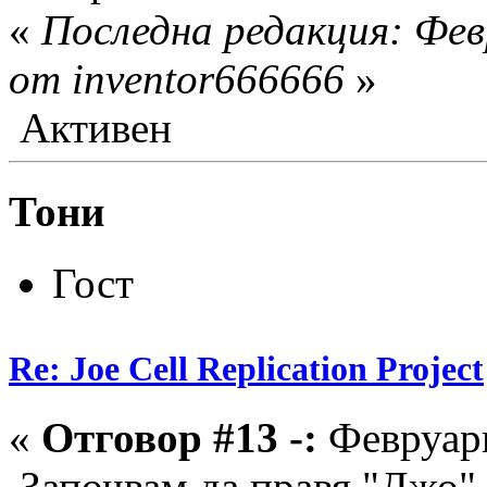
«
Последна редакция: Фев
от inventor666666
»
Активен
Тони
Гост
Re: Joe Cell Replication Project
«
Отговор #13 -:
Февруари
Започвам да правя "Джо",