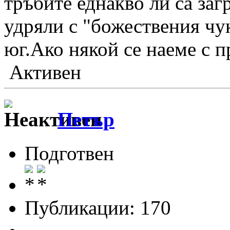
тръбите еднакво ли са загр
удряли с "божествения чу
юг.Ако някой се наеме с п
Активен
Петър
Подготвен
Публикации: 170