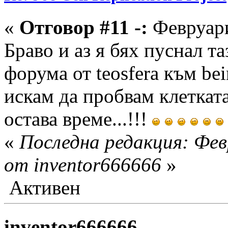
«
Отговор #11 -:
Февруари
Браво и аз я бях пуснал т
форума от teosfera към be
искам да пробвам клетката
oстава време...!!!
«
Последна редакция: Фев
от inventor666666
»
Активен
inventor666666