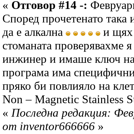
«
Отговор #14 -:
Февруари
Според прочетенато така и
да е алкална
и щях 
стоманата проверявахме я
инжинер и имаше ключ на
програма има специфични
пряко би повлияло на клет
Non – Magnetic Stainless S
«
Последна редакция: Фев
от inventor666666
»