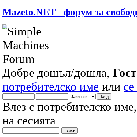
Mazeto.NET - форум за свобод
Добре дошъл/дошла,
Гост
потребителско име
или
се
Влез с потребителско име
на сесията