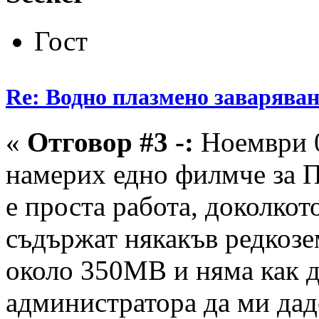
Гост
Re: Водно плазмено заваряван
«
Отговор #3 -:
Ноември 0
намерих едно филмче за П
е проста работа, доколкот
съдържат някакъв редкозе
около 350МВ и няма как д
администратора да ми дад