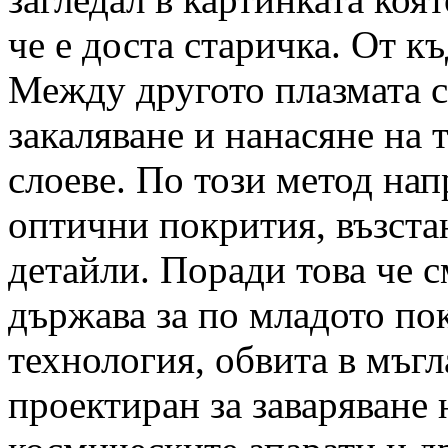
че е доста старичка. От къ
Между другото плазмата с
закаляване и нанасяне на
слоеве. По този метод нап
оптични покрития, възста
детайли. Поради това че 
държава за по младото пок
технология, обвита в мъгл
проектиран за заваряване 