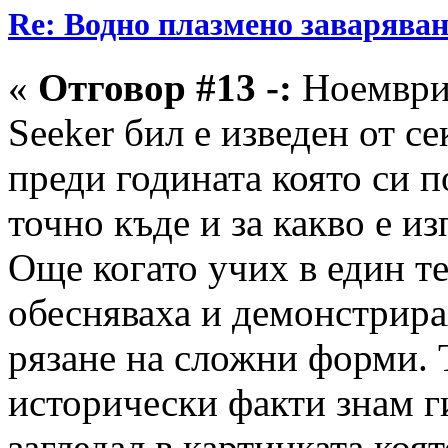
Re: Водно плазмено заваряван
«
Отговор #13 -:
Ноември 
Seeker бил е изведен от с
преди годината която си п
точно къде и за какво е и
Още когато учих в един т
обесняваха и демонстрира
рязане на сложни форми. 
исторически факти знам ги
загледал в картинката ко