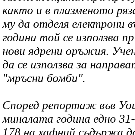
както и в плазменото ря
му да отделя електрони в
години той се използва п
нови ядрени оръжия. Уче
да се използва за направ
"мръсни бомби".
Според репортаж във Уо
миналата година едно 31-
178 на хафний съдържа д