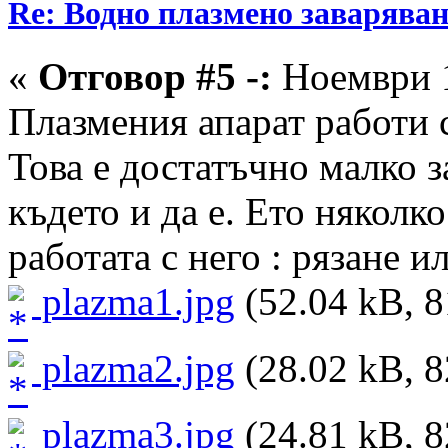
Re: Водно плазмено заваряван
«
Отговор #5 -:
Ноември 1
Плазмения апарат работи с
Това е достатъчно малко з
където и да е. Ето няколк
работата с него : рязане и
plazma1.jpg
(52.04 kB, 8
plazma2.jpg
(28.02 kB, 8
plazma3.jpg
(24.81 kB, 8