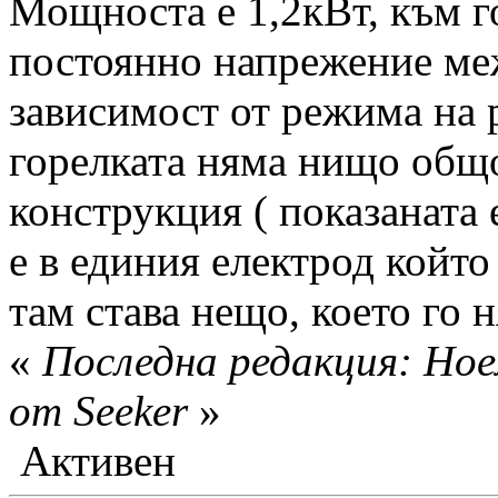
Мощноста е 1,2кВт, към г
постоянно напрежение меж
зависимост от режима на 
горелката няма нищо общо
конструкция ( показаната е
е в единия електрод който
там става нещо, което го н
«
Последна редакция: Ное
от Seeker
»
Активен