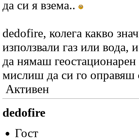
да си я взема..
dedofire, колега какво зна
използвали газ или вода, 
да нямаш геостационарен 
мислиш да си го оправяш
Активен
dedofire
Гост