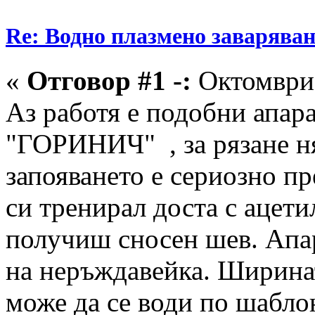
Re: Водно плазмено заваряван
«
Отговор #1 -:
Октомври 
Аз работя е подобни апар
"ГОРИНИЧ" , за рязане н
запояването е сериозно пр
си тренирал доста с ацетил
получиш сносен шев. Апар
на неръждавейка. Ширинат
може да се води по шабло