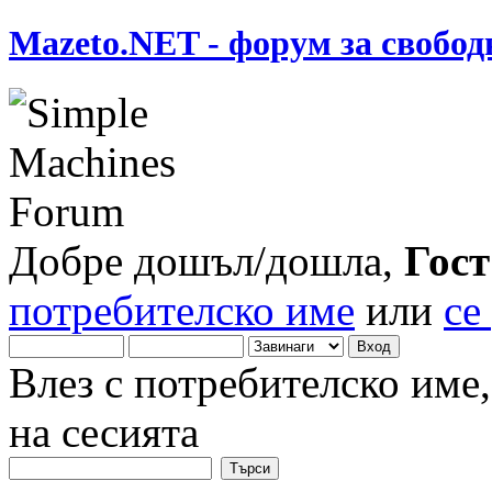
Mazeto.NET - форум за свобод
Добре дошъл/дошла,
Гост
потребителско име
или
се
Влез с потребителско име
на сесията