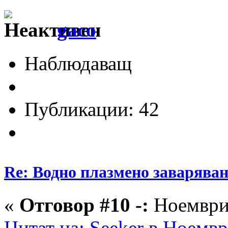
gaco
Наблюдаващ
Публикации: 42
Re: Водно плазмено заваряван
«
Отговор #10 -:
Ноември 
Цитат на: Seeker в Ноемвр