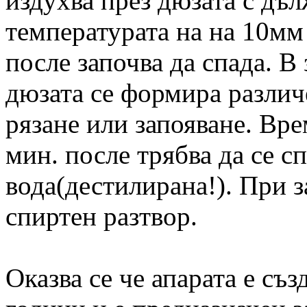
издухва през дюзата с дъ
температурата на на 10мм 
после започва да спада. В
дюзата се формира различ
рязане или запояване. Вре
мин. после трябва да се сп
вода(дестилирана!). При з
спиртен разтвор.
Оказва се че апарата е съз