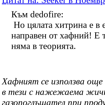
Към dedofire:
Но цялата хитрина е в 
направен от хафний! Е т
няма в теорията.
Хафният се използва още 
в тези с нажежаема жичк
газопоглъщател при проду