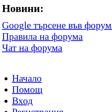
Новини:
Google търсене във форум
Правила на форума
Чат на форума
Начало
Помощ
Вход
Регистрация