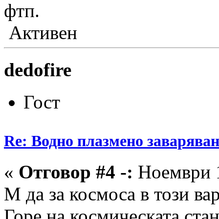
фтп.
Активен
dedofire
Гост
Re: Водно плазмено заваряван
«
Отговор #4 -:
Ноември 1
М да за космоса в този ва
Горе на космическата стан