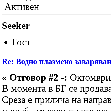
Активен
Seeker
Гост
Re: Водно плазмено заваряван
«
Отговор #2 -:
Октомври 
В момента в БГ се продава
Среза е прилича на направ
мащаб , от задната страна