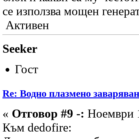
се използва мощен генера
Активен
Seeker
Гост
Re: Водно плазмено заваряван
«
Отговор #9 -:
Ноември 1
Към dedofire: