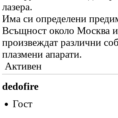
лазера.
Има си определени предимс
Всъщност около Москва им
произвеждат различни со
плазмени апарати.
Активен
dedofire
Гост