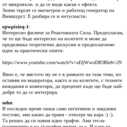
от микровълн. и да се види какъв е ефекта.
Значи търсят се магнетрон и работещ генератор на
Вимшурст. Е разбира се и ентусиасти.
epwpixieq-1
:
Интересно филмче за Реактивната Сила. Предполагам,
че то ще бъде интересно на колегите и може да
предизвика теоретични дискусии и предполагаемо
идеи за практически опити:
https://www.youtube.com/watch?v=aDjWwoD83Rk#t=29
Явно е, че мястото му не е в рамките на тази тема, но
оставям на модератора, както и на колегите, с техните
виждания и коментари, да преценят къде ще бъде най-
добре то да се интегрира.
ndm
:
В последно време пиша само негативни и заядливи
постове, ама какво да правя - отвътре ма кара :) :).
Та реших да си навия идно трафче. Ама тесла-
(ударението е на а)-трафче реших да е. И като го