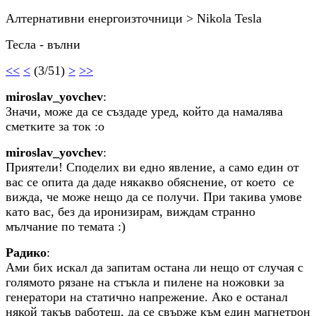
Алтернативни енергоизточници > Nikola Tesla
Тесла - вълни
<<
<
(3/51)
>
>>
miroslav_yovchev
:
Значи, може да се създаде уред, който да намалява
сметките за ток :o
miroslav_yovchev
:
Приятели! Споделих ви едно явление, а само един от
вас се опита да даде някакво обяснение, от което се
вижда, че може нещо да се получи. При такива умове
като вас, без да иронизирам, виждам странно
мълчание по темата :)
Радико
:
Ами бих искал да запитам остана ли нещо от случая с
голямото рязане на стъкла и пилене на ножовки за
генератори на статично напрежение. Ако е останал
някой такъв работещ, да се свърже към един магнетрон