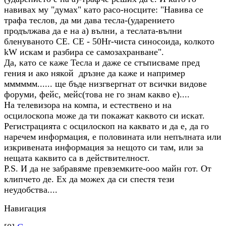
навивах му "думах" като расо-носците: "Навива се
трафа теслов, да ми дава тесла-(ударението
продължава да е на а) вълни, а теслата-вълни
бленуваното СЕ. СЕ - 50Hr-чиста синосоида, колкото
kW искам и разбира се самозахранване".
Да, като се каже Тесла и даже се стъписваме пред
гения и ако някой дръзне да каже и например
мммммм...... ще бъде низгвергнат от всички видове
форуми, фейс, мейс(това не го знам какво е)....
На телевизора на компа, и естествено и на
осцилоскопа може да ти покажат каквото си искат.
Регистрацията с осцилоскоп на каквато и да е, да го
наречем информация, е половината или непълната или
изкривената информация за нещото си там, или за
нещата каквито са в действителност.
Р.S. И да не забравяме превземките-ооо майн гот. От
клипчето де. Ех да можех да си спестя тези
неудобства....
Навигация