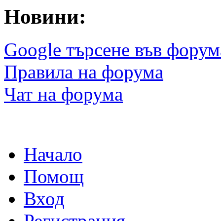
Новини:
Google търсене във форум
Правила на форума
Чат на форума
Начало
Помощ
Вход
Регистрация