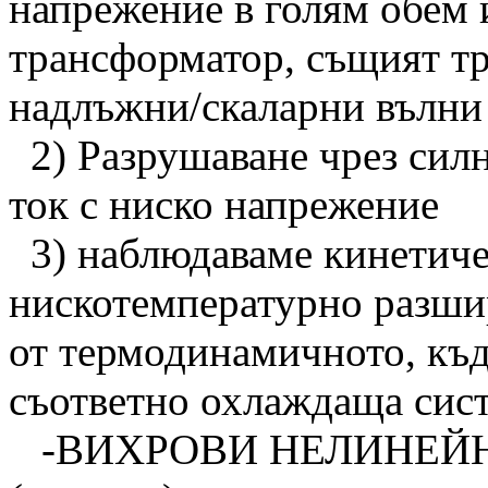
напрежение в голям обем 
трансформатор, същият т
надлъжни/скаларни вълни
2) Разрушаване чрез силн
ток с ниско напрежение
3) наблюдаваме кинетиче
нискотемпературно разшир
от термодинамичното, къд
съответно охлаждаща сист
-ВИХРОВИ НЕЛИНЕЙ