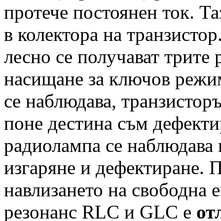
протече постоянен ток. Та
в колектора на транзистор
лесно се получават трите 
насищане за ключов режим
се наблюдава, транзисторъ
поне дестина съм дефектир
радиолампа се наблюдава
изгаряне и дефектиране. 
навлизането на свободна 
резонанс RLC и GLC е
от