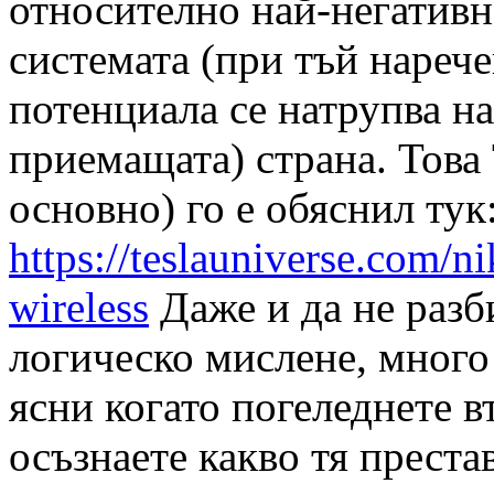
относително най-негативн
системата (при тъй нарече
потенциала се натрупва н
приемащата) страна. Това 
основно) го е обяснил тук
https://teslauniverse.com/nik
wireless
Даже и да не разб
логическо мислене, много
ясни когато погеледнете в
осъзнаете какво тя престав