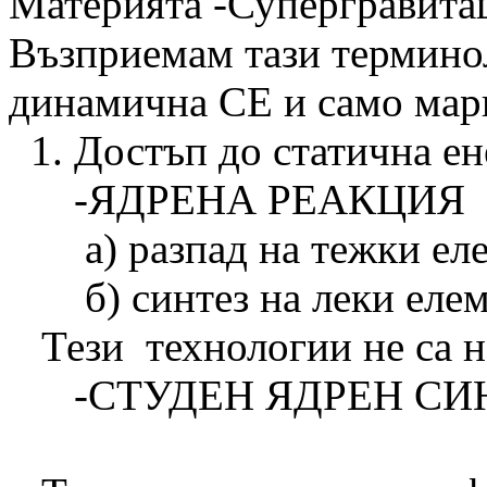
Материята -Супергравита
Възприемам тази терминол
динамична СЕ и само мар
1. Достъп до статична ен
-ЯДРЕНА РЕАКЦИЯ
а) разпад на тежки ел
б) синтез на леки елем
Тези технологии не са н
-СТУДЕН ЯДРЕН СИ