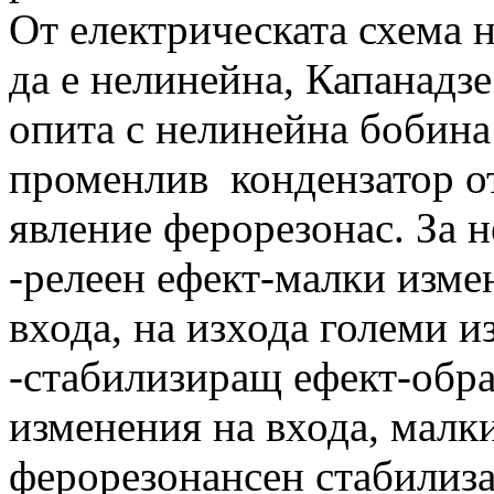
От електрическата схема н
да е нелинейна, Капанадзе
опита с нелинейна бобина
променлив кондензатор о
явление ферорезонас. За н
-релеен ефект-малки изме
входа, на изхода големи 
-стабилизиращ ефект-обра
изменения на входа, малки
ферорезонансен стабилиз