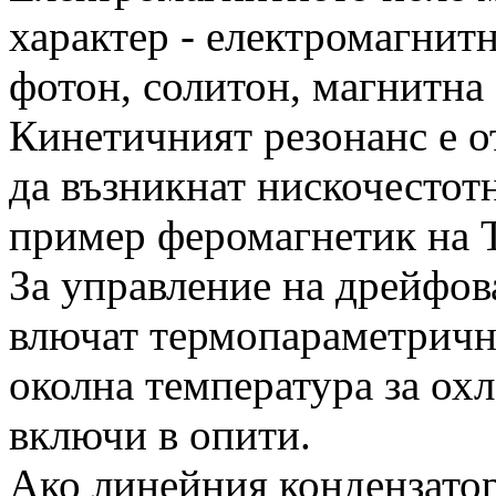
характер - електромагнитн
фотон, солитон, магнитна 
Кинетичният резонанс е о
да възникнат нискочестот
пример феромагнетик на Т
За управление на дрейфова
влючат термопараметричн
околна температура за охл
включи в опити.
Ако линейния кондензатор