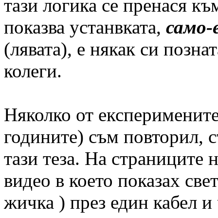
тази логика се пренася към
показва устанвката,
само-
(лявата), е някак си позна
колеги.
Няколко от експеримените 
годините) съм повторил, 
тази теза. На страниците
видео в което показах све
жичка ) през един кабел и