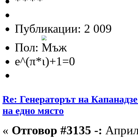
Публикации: 2 009
Пол:
e^(π*ι)+1=0
Re: Генераторът на Капанадзе
на едно място
«
Отговор #3135 -:
Април 