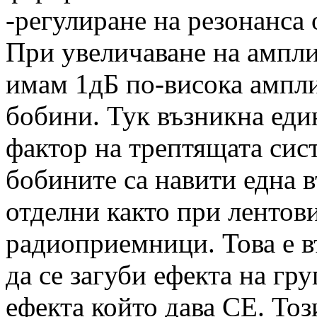
-регулиране на резонанса 
При увеличаване на ампли
имам 1дБ по-висока ампл
бобини. Тук възникна еди
фактор на трептящата сист
бобините са навити една в
отделни както при лентов
радиоприемници. Това е 
да се загуби ефекта на гр
ефекта който дава СЕ. Този