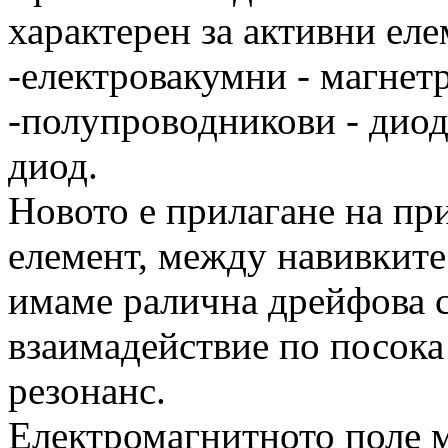
характерен за активни еле
-електровакумни - магнет
-полупроводникови - диод
диод.
Новото е прилагане на пр
елемент, между навивките
имаме ралична дрейфова с
взаимадействие по посока
резонанс.
Електромагнитното поле 