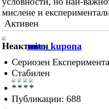
условности, но най-важнот
мислене и експериментална
Активен
mito_kupona
Сериозен Експеримента
Стабилен
Публикации: 688