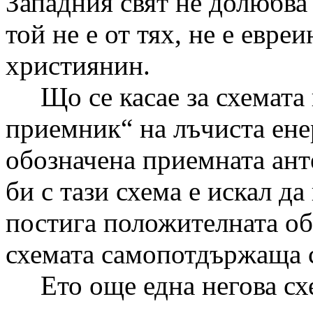
Западния свят не долюбва
той не е от тях, не е евре
християнин.
Що се касае за схемата 
приемник“ на лъчиста ене
обозначена приемната ант
би с тази схема е искал да 
постига положителната об
схемата самопотдържаща 
Ето още една негова схе