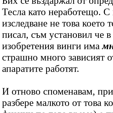
Бих се въздаржал от опред
Тесла като неработещо. С
изследване не това което 
писал, съм установил че в
изобретения винги има
мн
страшно много зависият о
апаратите работят.
И отново споменавам, при
разбере малкото от това к