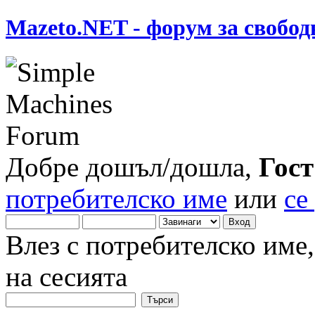
Mazeto.NET - форум за свобод
Добре дошъл/дошла,
Гост
потребителско име
или
се
Влез с потребителско име
на сесията