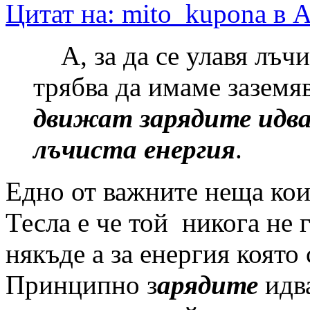
Цитат на: mito_kupona в А
А, за да се улавя лъчи
трябва да имаме заземя
движат зарядите идв
лъчиста енергия
.
Едно от важните неща кои
Тесла е че той никога не 
някъде а за енергия която
Принципно з
арядите
идва