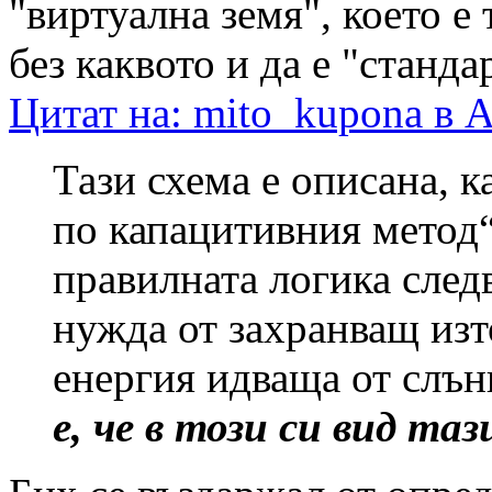
"виртуална земя", което е
без каквото и да е "станда
Цитат на: mito_kupona в А
Тази схема е описана, 
по капацитивния метод“
правилната логика следв
нужда от захранващ изт
енергия идваща от слън
е, че в този си вид та