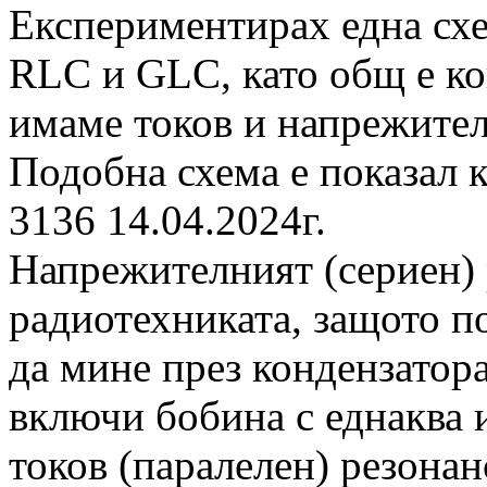
Експериментирах една сх
RLC и GLC, като общ е ко
имаме токов и напрежител
Подобна схема е показал к
3136 14.04.2024г.
Напрежителният (сериен) р
радиотехниката, защото п
да мине през кондензатора
включи бобина с еднаква 
токов (паралелен) резонан