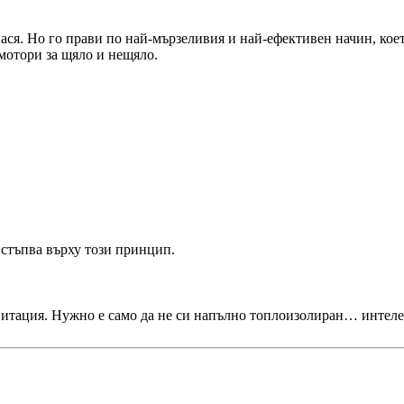
нася. Но го прави по най-мързеливия и най-ефективен начин, кое
 мотори за щяло и нещяло.
 стъпва върху този принцип.
авитация. Нужно е само да не си напълно топлоизолиран… интел