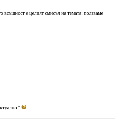
то всъщност е целият смисъл на темата: ползваме
ектуално.“