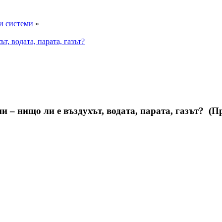
и системи
»
, водата, парата, газът?
 – нищо ли е въздухът, водата, парата, газът? (П