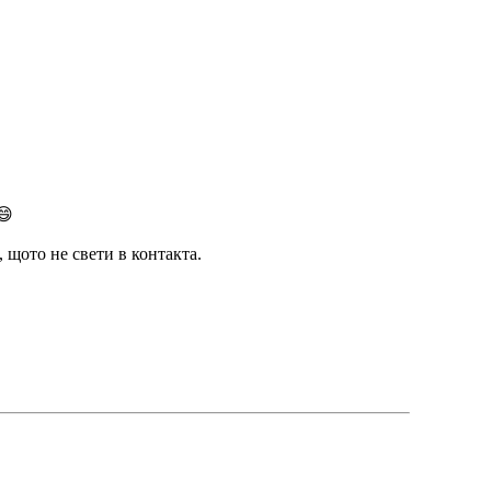
😄
, щото не свети в контакта.