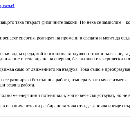
а, газът?
 защото така твърдят физичните закони. Но нека се замислим – ко
пренасят енергия, реагират на промени в средата и могат да създ
 във водна среда, който използва въздушен поток и налягане, за
 движение и генериране на енергия, без външен електрически из
движва само от движението на въздуха. Това също е преобразуване
з се разширява без външна работа, температурата му се изменя.
и реална работа.
ползваме енергийни потенциали, които вече съществуват, но не 
 в ограниченото ни разбиране за това откъде започва и къде свъ