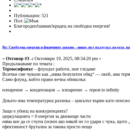
Публикации: 521
Пол:
Благороден!шаман!крадец на свободна енергия!
Re: Свободна енергия и физичните закони – нищо ли е въздухът, водата, па
«
Отговор #3 -:
Октомври 19, 2025, 08:34:20 pm »
Продължаваме по темата :
Термосифонът
– флуидът работи, ние гледаме
Всички сме чували как „няма безплатен обяд“ — окей, ама терм
Само флуид, който прави вечна обиколка:
изпарение → кондензация → изпарение → repeat to infinity
Докато има температурна разлика – цикълът върви като пенсионе
Защо е убиец на конкуренцията?
циркулацията = 0 енергия за движещи части
няма кое да се счупи (освен ако някой не го удари с чука, щото
ефективност брутална за такова просто нещо