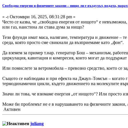
Свободна енергия и физичните закони – нищо ли е въздухът, водата, парат
«
-:
Октомври 16, 2025, 08:31:28 pm »
Често се казва, че „свободна енергия от нищото“ е невъзможна,
или газ, наистина ли става дума за нищо?
Тези флуиди имат маса, налягане, температура и движение – те 
среда, която просто сме свикнали да възприемаме като „фон“.
Да вземем за пример т.нар. генератор Бош – механизъм, работещ
циркулация, кавитация и компресия, които могат да поддържат
Или помислете за ветромобила – превозно средство, което се за
Същото се наблюдава и при ефекта на Джаул–Томсън – когато га
термодинамични цикли, където движението на молекулите върш
Значи ли това, че взимаме енергия „от нищото“? Или просто из
Може би проблемът не е в нарушаването на физичните закони, а
Активен
juliang