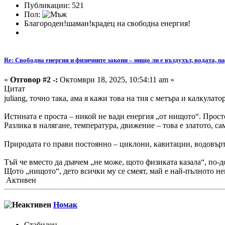
Публикации: 521
Пол:
Благороден!шаман!крадец на свободна енергия!
Re: Свободна енергия и физичните закони – нищо ли е въздухът, водата, па
«
Отговор #2 -:
Октомври 18, 2025, 10:54:11 am »
Цитат
juliang, точно така, ама я кажи това на тия с метъра и калкулат
Истината е проста – никой не вади енергия „от нищото“. Просто 
Разлика в налягане, температура, движение – това е златото, с
Природата го прави постоянно – циклони, кавитации, водовърте
Тъй че вместо да дъвчем „не може, щото физиката казала“, по-д
Щото „нищото“, дето всички му се смеят, май е най-пълното н
Активен
Номак
Стабилен