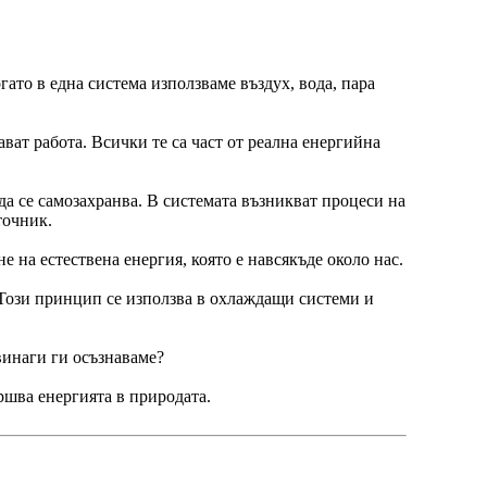
гато в една система използваме въздух, вода, пара
ават работа. Всички те са част от реална енергийна
 да се самозахранва. В системата възникват процеси на
точник.
 на естествена енергия, която е навсякъде около нас.
 Този принцип се използва в охлаждащи системи и
винаги ги осъзнаваме?
ршва енергията в природата.