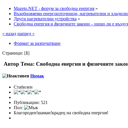
Mazeto.NET - форум за свободна енергия
»
Възобновяеми енергоизточници, нагревателни и хладилн
Други нагревателни устройства
»
Свободна енергия и физичните закони – нищо ли е въздухът
« назад
напред »
Формат за разпечатване
Страници: [
1
]
Автор
Тема: Свободна енергия и физичните закони
Номак
Стабилен
Публикации: 521
Пол:
Благороден!шаман!крадец на свободна енергия!