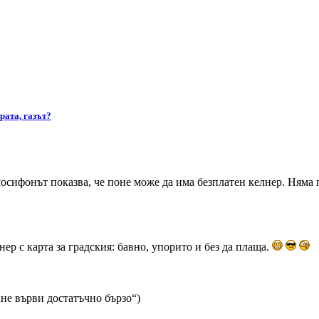
рата, газът?
осифонът показва, че поне може да има безплатен келнер. Няма 
р с карта за градския: бавно, упорито и без да плаща.
 „не върви достатъчно бързо“)