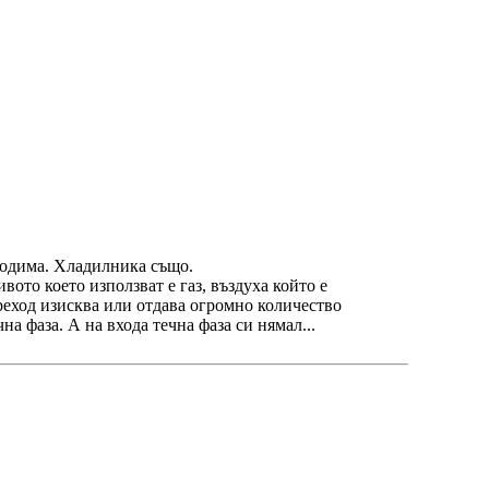
бходима. Хладилника също.
ото което използват е газ, въздуха който е
 преход изисква или отдава огромно количество
на фаза. А на входа течна фаза си нямал...