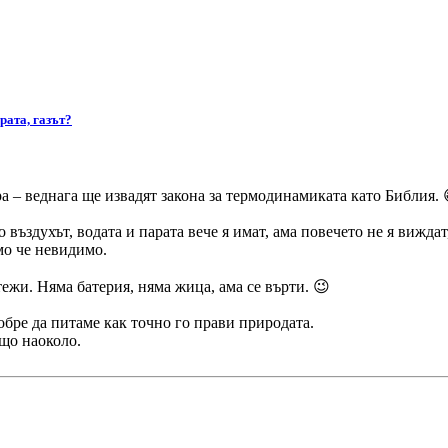
рата, газът?
ора – веднага ще извадят закона за термодинамиката като Библия. 
въздухът, водата и парата вече я имат, ама повечето не я виждат
амо че невидимо.
жи. Няма батерия, няма жица, ама се върти. 😉
обре да питаме как точно го прави природата.
ещо наоколо.