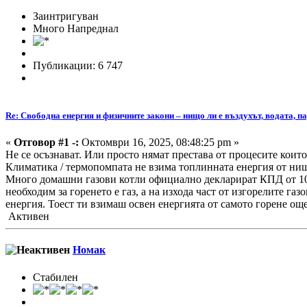
Заинтригуван
Много Напреднал
Публикации: 6 747
Re: Свободна енергия и физичните закони – нищо ли е въздухът, водата, па
«
Отговор #1 -:
Октомври 16, 2025, 08:48:25 pm »
Не се осъзнават. Или просто нямат престава от процесите които
Климатика / термопомпата не взима топлинната енергия от нищ
Много домашни газови котли официално декларират КПД от 103-1
необходим за горенето е газ, а на изхода част от изгорелите газ
енергия. Тоест ти взимаш освен енергията от самото горене още 
Активен
Номак
Стабилен