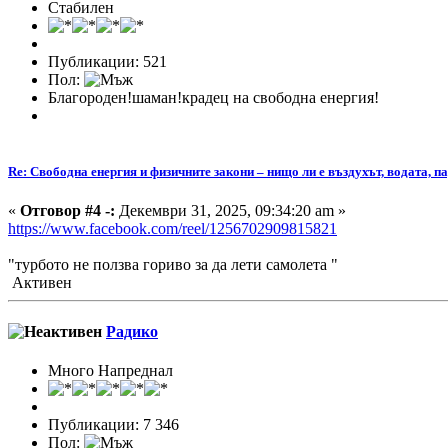
Стабилен
Публикации: 521
Пол:
Благороден!шаман!крадец на свободна енергия!
Re: Свободна енергия и физичните закони – нищо ли е въздухът, водата, па
«
Отговор #4 -:
Декември 31, 2025, 09:34:20 am »
https://www.facebook.com/reel/1256702909815821
"турбото не ползва гориво за да лети самолета "
Активен
Радико
Много Напреднал
Публикации: 7 346
Пол: