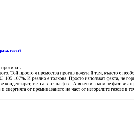
рата, газът?
 протичат.
ото. Той просто я премества против волята й там, където е нео
05-107%. И реално е толкова. Просто използват факта, че горив
ове кондензират, т.е. са в течна фаза. А всички знаем че фазовия
и енергията от преминаването на част от изгорелите газове в теч