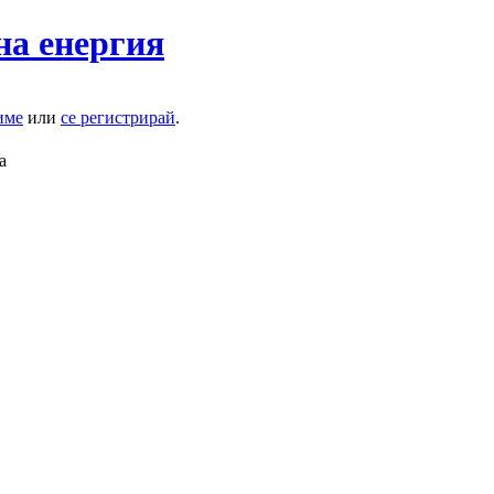
на енергия
име
или
се регистрирай
.
а