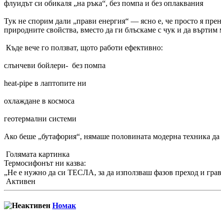
флуидът си обикаля „на ръка“, без помпа и без оплаквания
Тук не спорим дали „прави енергия“ — ясно е, че просто я пре
природните свойства, вместо да ги блъскаме с чук и да въртим
Къде вече го ползват, щото работи ефективно:
слънчеви бойлери- без помпа
heat-pipe в лаптопите ни
охлаждане в космоса
геотермални системи
Ако беше „бутафория“, нямаше половината модерна техника да
Голямата картинка
Термосифонът ни казва:
„Не е нужно да си ТЕСЛА, за да използваш фазов преход и гр
Активен
Номак