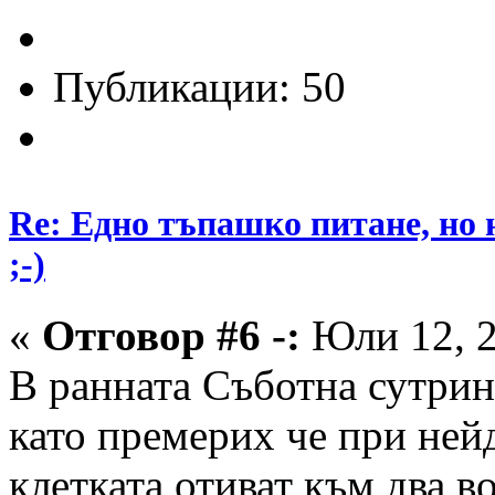
Публикации: 50
Re: Едно тъпашко питане, но 
;-)
«
Отговор #6 -:
Юли 12, 2
В ранната Съботна сутрин
като премерих че при ней
клетката отиват към два в