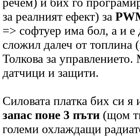
речем) и бих го програми
за реалният ефект) за
PW
=> софтуер има бол, а и е
сложил далеч от топлина (
Толкова за управлението.
датчици и защити.
Силовата платка бих си я
запас поне 3 пъти
(щом ти
големи охлаждащи радиато