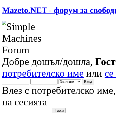
Mazeto.NET - форум за свобод
Добре дошъл/дошла,
Гост
потребителско име
или
се
Влез с потребителско име
на сесията