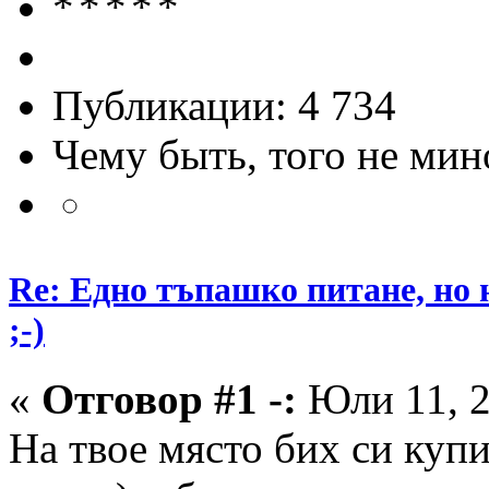
Публикации: 4 734
Чему быть, того не мин
Re: Едно тъпашко питане, но 
;-)
«
Отговор #1 -:
Юли 11, 2
На твое място бих си куп