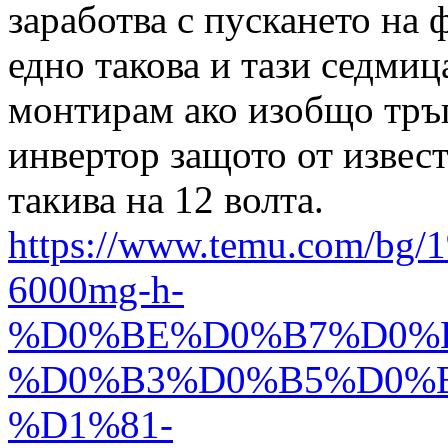
заработва с пускането на 
едно такова и тази седмиц
монтирам ако изобщо тръг
инвертор защото от извест
такива на 12 волта.
https://www.temu.com/b
6000mg-h-
%D0%BE%D0%B7%D0%
%D0%B3%D0%B5%D0%
%D1%81-