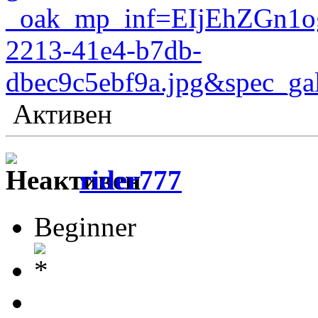
_oak_mp_inf=EIjEhZGn
2213-41e4-b7db-
dbec9c5ebf9a.jpg&spec
Активен
rider777
Beginner