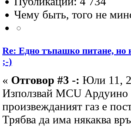
Публикации: 4 734
Чему быть, того не мин
Re: Едно тъпашко питане, но 
;-)
«
Отговор #3 -:
Юли 11, 2
Използвай MCU Ардуино (д
произвежданият газ е пост
Трябва да има някаква вр