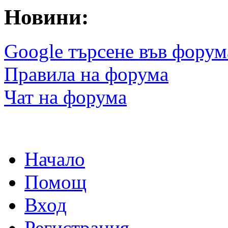
Новини:
Google търсене във форум
Правила на форума
Чат на форума
Начало
Помощ
Вход
Регистрация