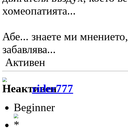
хомеопатията...
Абе... знаете ми мнението,
забавлява...
Активен
rider777
Beginner