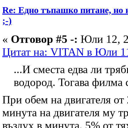
Re: Едно тъпашко питане, но 
;-)
«
Отговор #5 -:
Юли 12, 2
Цитат на: VITAN в Юли 11
...И сместа едва ли тряб
водород. Тогава филма 
При обем на двигателя от 
минута на двигателя му тр
въздух в минута. 5% от тя