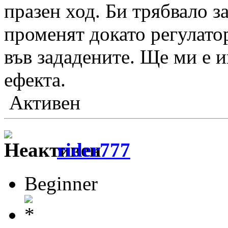
празен ход. Би трябвало з
променят докато регулатор
във зададените. Ще ми е и
ефекта.
Активен
rider777
Beginner