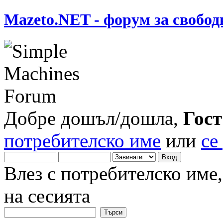
Mazeto.NET - форум за свобод
Добре дошъл/дошла,
Гост
потребителско име
или
се
Влез с потребителско име
на сесията