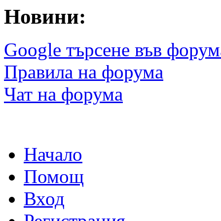
Новини:
Google търсене във форум
Правила на форума
Чат на форума
Начало
Помощ
Вход
Регистрация