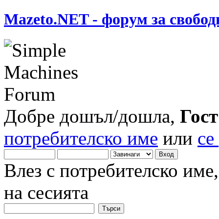
Mazeto.NET - форум за свобод
Добре дошъл/дошла,
Гост
потребителско име
или
се
Влез с потребителско име
на сесията