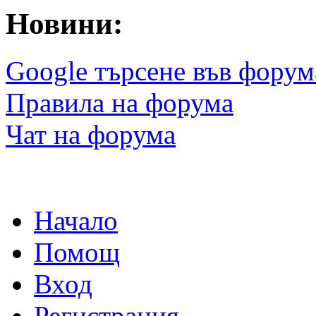
Новини:
Google търсене във форум
Правила на форума
Чат на форума
Начало
Помощ
Вход
Регистрация