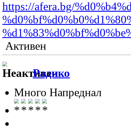
https://afera.bg/%d
%d0%bf%d0%b0%d1%80
%d1%83%d0%bf%d0%be
Активен
Радико
Много Напреднал