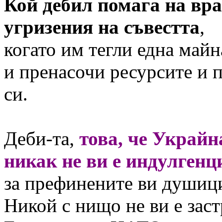
Кой дебил помага на враг
угризения на съвестта
,
когато им тегли една майн
и пренасочи ресурсите и
си.
Деби-та,
това, че Украйна
никак не ви е индулгенц
за префинените ви душици
Никой с нищо не ви е заст