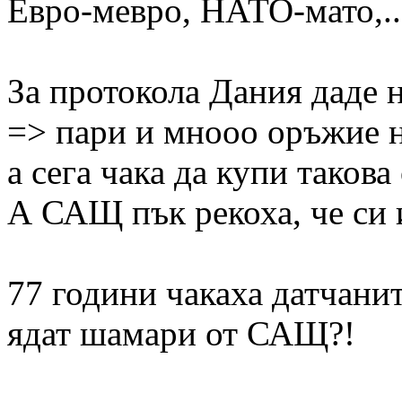
Евро-мевро, НАТО-мато,..
За протокола Дания даде 
=> пари и мнооо оръжие н
а сега чака да купи таков
А САЩ пък рекоха, че си 
77 години чакаха датчанит
ядат шамари от САЩ?!