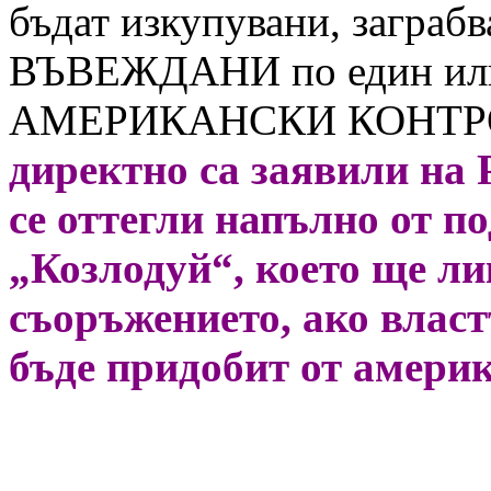
бъдат изкупувани, заграб
ВЪВЕЖДАНИ по един или
АМЕРИКАНСКИ КОНТР
директно са заявили на 
се оттегли напълно от 
„Козлодуй“, което ще л
съоръжението, ако власт
бъде придобит от амeри
Калина А