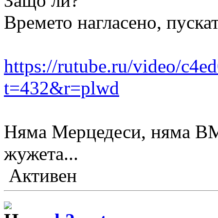
Защо ли?
Времето нагласено, пускат
https://rutube.ru/video/c
t=432&r=plwd
Няма Мерцедеси, няма BM
жужета...
Активен