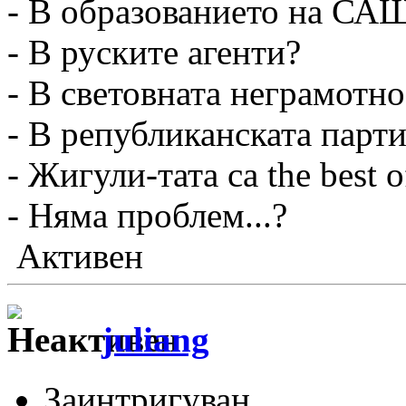
- В образованието на СА
- В руските агенти?
- В световната неграмотно
- В републиканската пар
- Жигули-тата са the best o
- Няма проблем...?
Активен
juliang
Заинтригуван