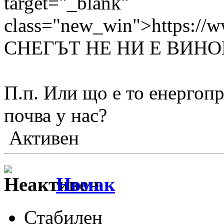
target="_blank"
class="new_win">https://
СНЕГЪТ НЕ НИ E ВИНО
П.п. Или що е то енергоп
почва у нас?
Активен
Номак
Стабилен