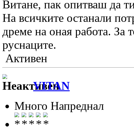
Витане, пак опитваш да т
На всичките останали пот
дреме на оная работа. За 
руснаците.
Активен
VITAN
Много Напреднал