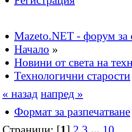
Mazeto.NET - форум за 
Начало
»
Новини от света на тех
Технологични старости
« назад
напред »
Формат за разпечатване
Страници: [
1
]
2
3
...
10