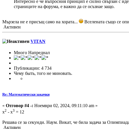
Интересно е че въпросния принцип е силно свързан с иде
страниците на форума, е важно да се осъзнае защо.
Мързела не е присъщ само на хората...
Вселената също се оп
Активен
VITAN
Много Напреднал
Публикации: 4 734
Чему быть, того не миновать.
Re: Математически закачки
«
Отговор #4 -:
Ноември 02, 2024, 09:11:10 am »
2
3
x
- x
= 12
Решава се за секунди. Наум. Викат, че била задача за Олимпиад
Активен