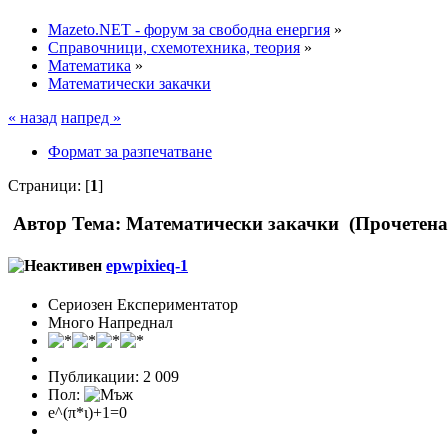
Mazeto.NET - форум за свободна енергия
»
Справочници, схемотехника, теория
»
Математика
»
Математически закачки
« назад
напред »
Формат за разпечатване
Страници: [
1
]
Автор
Тема: Математически закачки (Прочетена
epwpixieq-1
Сериозен Експериментатор
Много Напреднал
Публикации: 2 009
Пол:
e^(π*ι)+1=0