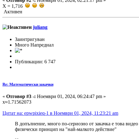
«
Отговор #2 -:
Ноември 01, 2024, 02:21:17 pm »
X = 1,716
Активен
juliang
Заинтригуван
Много Напреднал
Публикации: 6 747
Re: Математически закачки
«
Отговор #3 -:
Ноември 01, 2024, 06:24:47 pm »
x≈1.71562073
Цитат на: epwpixieq-1 в Ноември 01, 2024, 11:23:21 am
В допълнение, много по-сериозно от закачка е това виде
физически принцип на "най-малкото действие"