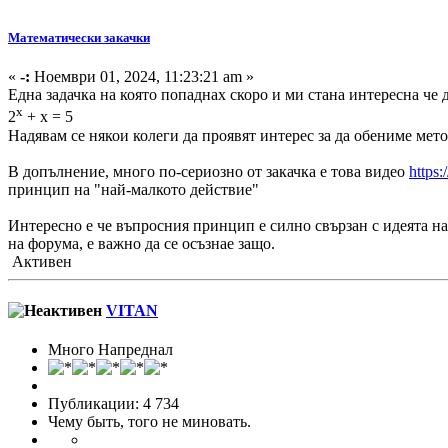
Математически закачки
«
-:
Ноември 01, 2024, 11:23:21 am »
Една задачка на която попаднах скоро и ми стана интересна че д
х
2
+ х = 5
Надявам се някои колеги да проявят интерес за да обениме мет
В допълнение, много по-сериозно от закачка е това видео
https
принцип на "най-малкото действие"
Интересно е че въпросния принцип е силно свързан с идеята н
на форума, е важно да се осъзнае защо.
Активен
VITAN
Много Напреднал
Публикации: 4 734
Чему быть, того не миновать.