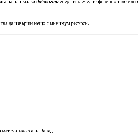
ята на най-малко
добавъчна
енергия към едно физично тяло или с
итва да извърши нещо с минимум ресурси.
а математическа на Запад.