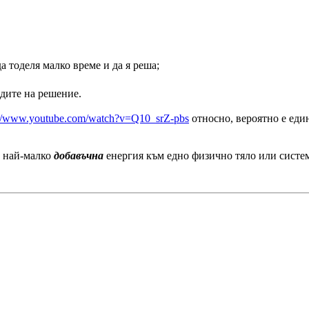
а тоделя малко време и да я реша;
одите на решение.
://www.youtube.com/watch?v=Q10_srZ-pbs
относно, вероятно е еди
а най-малко
добавъчна
енергия към едно физично тяло или систем