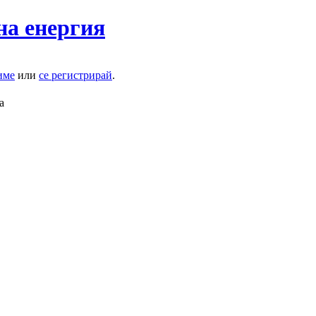
на енергия
име
или
се регистрирай
.
а