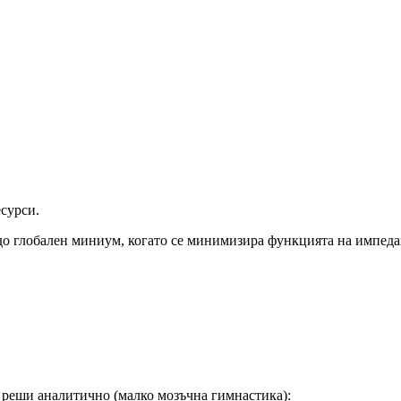
сурси.
до глобален миниум, когато се минимизира функцията на импеда
е реши аналитично (малко мозъчна гимнастика):