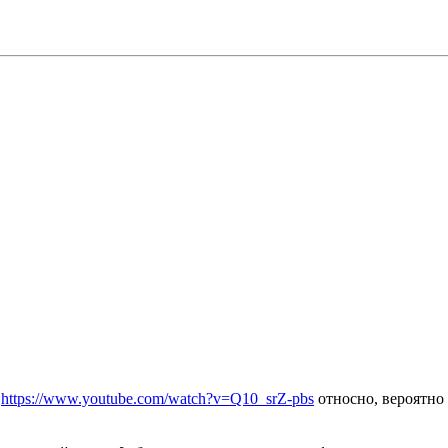
о
https://www.youtube.com/watch?v=Q10_srZ-pbs
относно, вероятно 