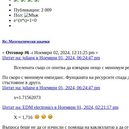
Публикации: 2 009
Пол:
e^(π*ι)+1=0
Re: Математически закачки
«
Отговор #6 -:
Ноември 02, 2024, 12:11:25 pm »
Цитат на: juliang в Ноември 01, 2024, 06:24:47 pm
Вселената също се опитва да извърши нещо с минимум ре
По скоро с минимум импеданс. Фунцкията на ресурсите спада 
стъстояние в друго.
Цитат на: juliang в Ноември 01, 2024, 06:24:47 pm
x≈1.71562073
Цитат на: EDM electronics в Ноември 01, 2024, 02:21:17 pm
X = 1,716
Въпроса беше не да се изчисли с помоща на каклкулатор а да с