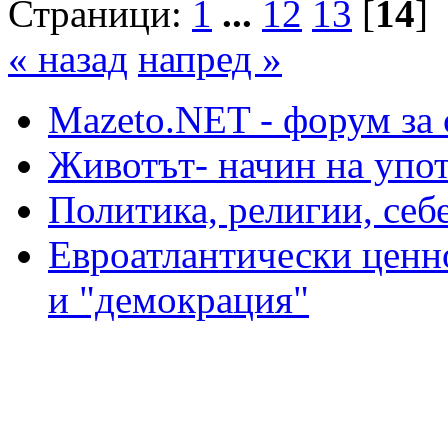
Страници:
1
...
12
13
[
14
]
« назад
напред »
Mazeto.NET - форум за 
Животът- начин на упот
Политика, религии, себ
Евроатлантически ценно
и "демокрация"