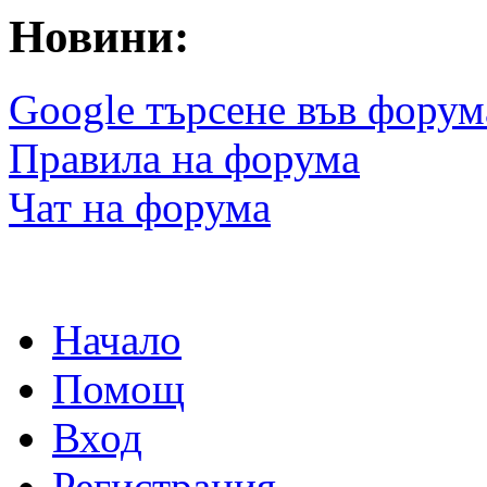
Новини:
Google търсене във форум
Правила на форума
Чат на форума
Начало
Помощ
Вход
Регистрация