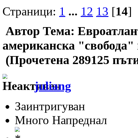
Страници:
1
...
12
13
[
14
]
Автор
Тема: Евроатлан
американска "свобода"
(Прочетена 289125 пъти
juliang
Заинтригуван
Много Напреднал