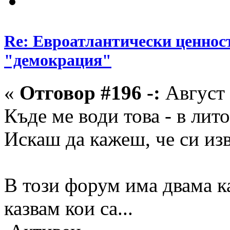
Re: Евроатлантически ценнос
"демокрация"
«
Отговор #196 -:
Август 
Къде ме води това - в лито
Искаш да кажеш, че си из
В този форум има двама к
казвам кои са...