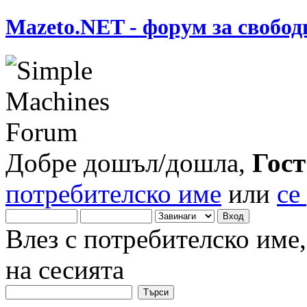
Mazeto.NET - форум за свобод
Добре дошъл/дошла,
Гост
потребителско име
или
се
Влез с потребителско име
на сесията