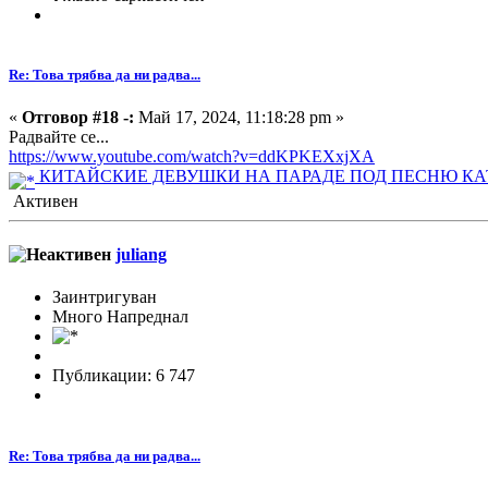
Re: Това трябва да ни радва...
«
Отговор #18 -:
Май 17, 2024, 11:18:28 pm »
Радвайте се...
https://www.youtube.com/watch?v=ddKPKEXxjXA
КИТАЙСКИЕ ДЕВУШКИ НА ПАРАДЕ ПОД ПЕСНЮ КАТЮШ
Активен
juliang
Заинтригуван
Много Напреднал
Публикации: 6 747
Re: Това трябва да ни радва...