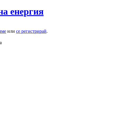
на енергия
име
или
се регистрирай
.
а