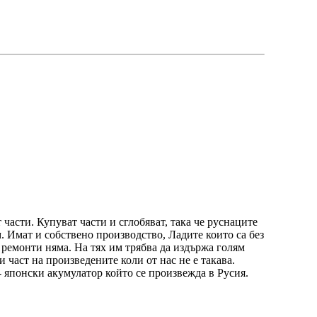
 части. Купуват части и сглобяват, така че руснаците
. Имат и собствено производство, Ладите които са без
п ремонти няма. На тях им трябва да издържа голям
и част на произведените коли от нас не е такава.
 - японски акумулатор който се произвежда в Русия.