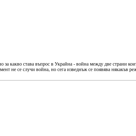
о за какво става въпрос в Украйна - война между две страни коит
омент не се случи война, но сега изведнъж се появява някакъв ре