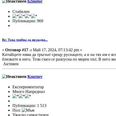
h2motor
Стабилен
Публикации: 969
Re: Това трябва да ни радва...
«
Отговор #17 -:
Май 17, 2024, 07:13:42 pm »
Китайците няма да тръгнат срещу руснаците, а и на тях им е ясн
близките в него. Този съюз се разпусна по мирен път. В него м
Активен
Ksurnev
Експериментатор
Много Напреднал
Публикации: 1 513
Пол:
Ужасно саркастичен