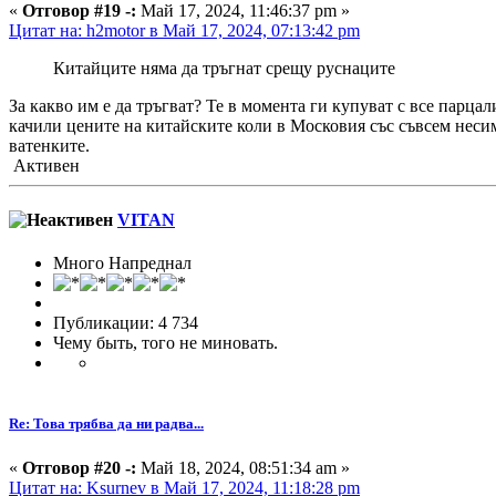
«
Отговор #19 -:
Май 17, 2024, 11:46:37 pm »
Цитат на: h2motor в Май 17, 2024, 07:13:42 pm
Китайците няма да тръгнат срещу руснаците
За какво им е да тръгват? Те в момента ги купуват с все парца
качили цените на китайските коли в Московия със съвсем неси
ватенките.
Активен
VITAN
Много Напреднал
Публикации: 4 734
Чему быть, того не миновать.
Re: Това трябва да ни радва...
«
Отговор #20 -:
Май 18, 2024, 08:51:34 am »
Цитат на: Ksurnev в Май 17, 2024, 11:18:28 pm