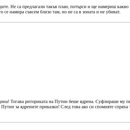
те. Не са предлагали такъв план, потърси и ще намериш какво с
о се намира съвсем близо там, но не са в зоната и не убиват.
дина! Тогава риториката на Путин беше ядрена. Суфлираше му пи
Путин за ядрените приказки! След това ако си спомняте спряха т