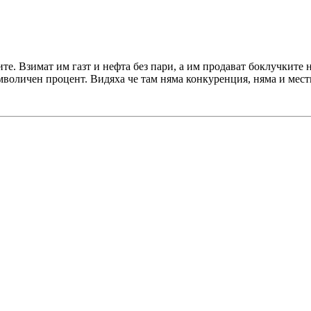
лите. Взимат им газт и нефта без пари, а им продават боклучките
мволичен процент. Видяха че там няма конкуренция, няма и местн