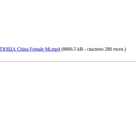
А China Female Mi.mp4
(8866.5 kB - свалено 280 пъти.)