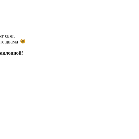
т свят.
ните двама
наклонной!