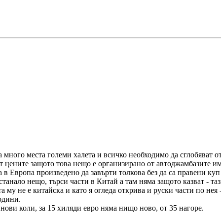
на много места големи халета и всичко необходимо да сглобяват от
ат цените защото това нещо е организирано от автоджамбазите им
а в Европа произведено да завърти толкова без да са правени ку
танало нещо, търси части в Китай а там няма защото казват - таз
та му не е китайска и като я огледа открива и руски части по нея
одини.
нови коли, за 15 хиляди евро няма нищо ново, от 35 нагоре.