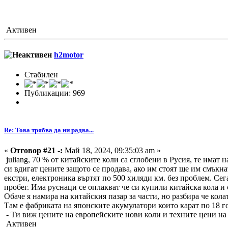
Активен
h2motor
Стабилен
Публикации: 969
Re: Това трябва да ни радва...
«
Отговор #21 -:
Май 18, 2024, 09:35:03 am »
juliang, 70 % от китайските коли са сглобени в Русия, те имат 
си вдигат цените защото се продава, ако им стоят ще им смъкн
екстри, електроника въртят по 500 хиляди км. без проблем. Сег
пробег. Има руснаци се оплакват че си купили китайска кола и с
Обаче я намира на китайския пазар за части, но разбира че кола
Там е фабриката на японските акумулатори които карат по 18 г
- Ти виж цените на европейските нови коли и техните цени на 
Активен