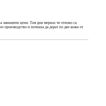
 на завишени цени. Тия дни мернах че отново са
о производство и почнаха да дерат по две кожи от