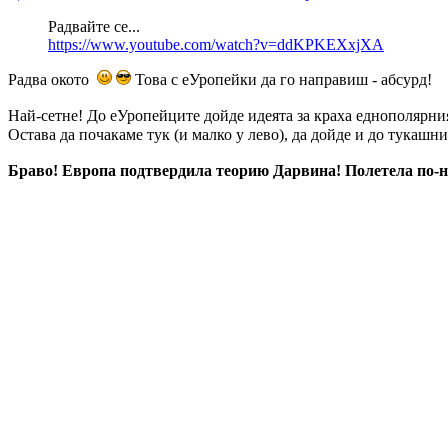
Радвайте се...
https://www.youtube.com/watch?v=ddKPKEXxjXA
Радва окото
Това с еУропейки да го направиш - абсурд!
Най-сетне! До еУропейците дойде идеята за краха еднополярния
Остава да почакаме тук (и малко у лево), да дойде и до тукаш
Браво! Европа подтвердила теорию Дарвина! Полетела по-