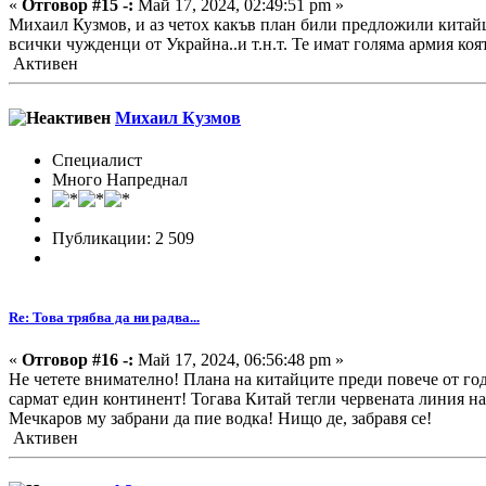
«
Отговор #15 -:
Май 17, 2024, 02:49:51 pm »
Михаил Кузмов, и аз четох какъв план били предложили китайци
всички чужденци от Украйна..и т.н.т. Те имат голяма армия коят
Активен
Михаил Кузмов
Специалист
Много Напреднал
Публикации: 2 509
Re: Това трябва да ни радва...
«
Отговор #16 -:
Май 17, 2024, 06:56:48 pm »
Не четете внимателно! Плана на китайците преди повече от го
сармат един континент! Тогава Китай тегли червената линия на 
Мечкаров му забрани да пие водка! Нищо де, забравя се!
Активен