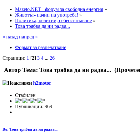
Mazeto.NET - форум за свободна енергия
»
Животът- начин на употреба!
»
Политика, религии, себеосъзнаване
»
Това трябва да ни радва...
« назад
напред »
Формат за разпечатване
Страници:
1
[
2
]
3
4
...
26
Автор
Тема: Това трябва да ни радва... (Прочете
h2motor
Стабилен
Публикации: 969
Re: Това трябва да ни радва...