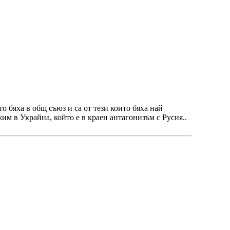
о бяха в общ съюз и са от тези които бяха най
жим в Украйна, който е в краен антагонизъм с Русия..