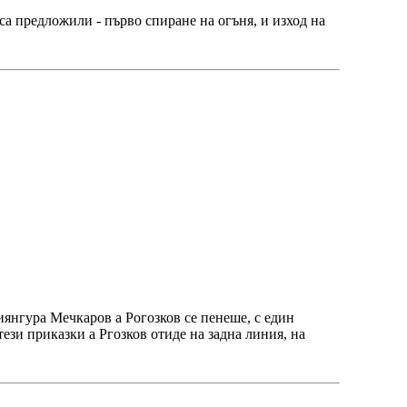
а предложили - първо спиране на огъня, и изход на
янгура Мечкаров а Рогозков се пенеше, с един
ези приказки а Ргозков отиде на задна линия, на