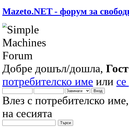
Mazeto.NET - форум за свобод
Добре дошъл/дошла,
Гост
потребителско име
или
се
Влез с потребителско име
на сесията