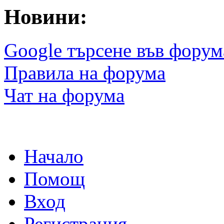
Новини:
Google търсене във форум
Правила на форума
Чат на форума
Начало
Помощ
Вход
Регистрация