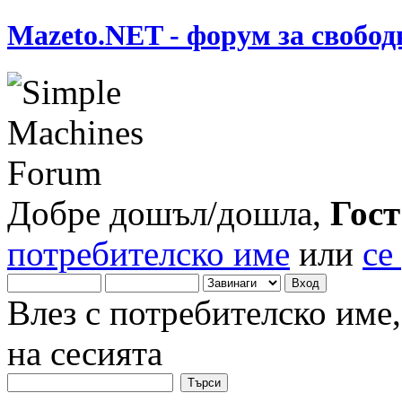
Mazeto.NET - форум за свобод
Добре дошъл/дошла,
Гост
потребителско име
или
се
Влез с потребителско име
на сесията