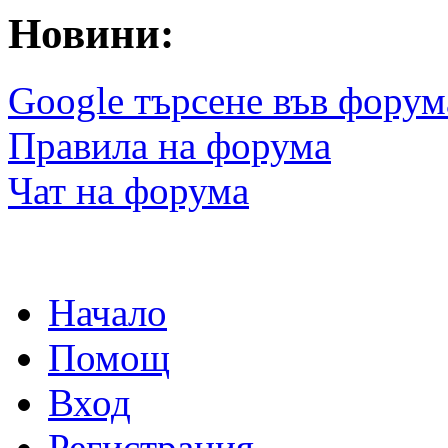
Новини:
Google търсене във форум
Правила на форума
Чат на форума
Начало
Помощ
Вход
Регистрация