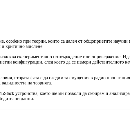
, особено при теории, които са далеч от общоприетите научни пр
м и критично мислене.
 тя изисква експериментално потвърждение или опровержение. Иде
анетни конфигурации, след което да се измери действителното кач
ловия, втората фаза е да следим за смущения в радио пропагация
 валидността на теорията.
5Stack устройства, което ще ми позволи да събирам и анализира
убедителни данни.