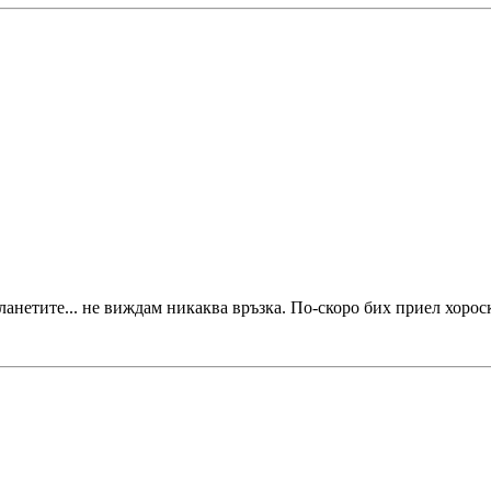
планетите... не виждам никаква връзка. По-скоро бих приел хоро