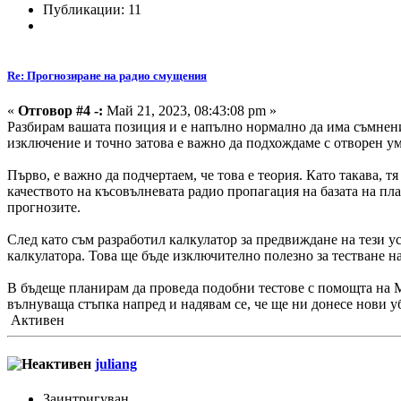
Публикации: 11
Re: Прогнозиране на радио смущения
«
Отговор #4 -:
Май 21, 2023, 08:43:08 pm »
Разбирам вашата позиция и е напълно нормално да има съмнение
изключение и точно затова е важно да подхождаме с отворен у
Първо, е важно да подчертаем, че това е теория. Като такава,
качеството на късовълневата радио пропагация на базата на пл
прогнозите.
След като съм разработил калкулатор за предвиждане на тези ус
калкулатора. Това ще бъде изключително полезно за тестване на
В бъдеще планирам да проведа подобни тестове с помощта на M
вълнуваща стъпка напред и надявам се, че ще ни донесе нови 
Активен
juliang
Заинтригуван