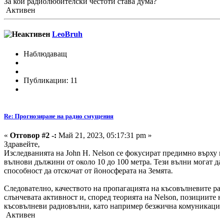
За кои радиолюбителски честоти става дума?
Активен
LeoBruh
Наблюдаващ
Публикации: 11
Re: Прогнозиране на радио смущения
«
Отговор #2 -:
Май 21, 2023, 05:17:31 pm »
Здравейте,
Изследванията на John H. Nelson се фокусират предимно върху
вълнови дължини от около 10 до 100 метра. Тези вълни могат 
способност да отскочат от йоносферата на Земята.
Следователно, качеството на пропагацията на късовълневите р
слънчевата активност и, според теорията на Nelson, позициите 
късовълневи радиовълни, като например безжична комуникаци
Активен