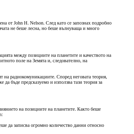
на от John H. Nelson. След като се запознах подробно
дачата не беше лесна, но беше вълнуваща и много
лацията между позициите на планетите и качеството на
итното поле на Земята и, следователно, на
яят на радиокомуникациите. Според неговата теория,
е да бъде предсказуемо и използва тази теория за
влиянието на позициите на планетите. Както беше
n:
еше да записва огромно количество данни относно