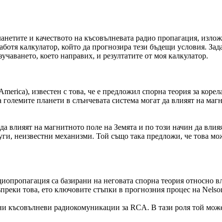
анетите и качеството на късовълневата радио пропагация, изложе
работя калкулатор, който да прогнозира тези бъдещи условия. За
зучаването, което направих, и резултатите от моя калкулатор.
America), известен с това, че е предложил спорна теория за коре
 големите планети в слънчевата система могат да влияят на магн
 да влияят на магнитното поле на Земята и по този начин да вли
уги, неизвестни механизми. Той също така предложи, че това мож
адиопропагация са базирани на неговата спорна теория относно 
ъпреки това, ето ключовите стъпки в прогнозния процес на Nelso
лни късовълневи радиокомуникации за RCA. В тази роля той мож