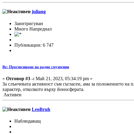
juliang
Заинтригуван
Много Напреднал
Публикации: 6 747
Re: Прогнозиране на радио смущения
«
Отговор #3 -:
Май 21, 2023, 05:34:19 pm »
За слънчевата активност съм съгласен, ама за положението на 
характер, отколкото върху йоносферата.
Активен
LeoBruh
Наблюдаващ