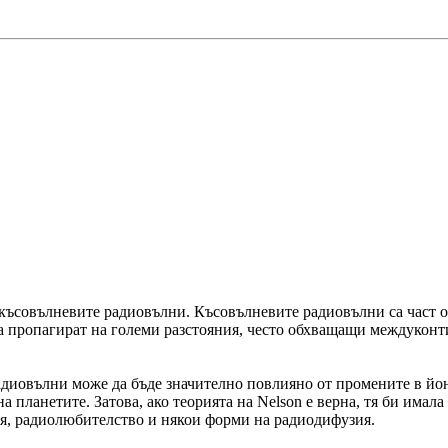
 късовълневите радиовълни. Късовълневите радиовълни са част от
да пропагират на големи разстояния, често обхващащи междуконт
адиовълни може да бъде значително повлияно от промените в йон
на планетите. Затова, ако теорията на Nelson е верна, тя би има
я, радиолюбителство и някои форми на радиодифузия.