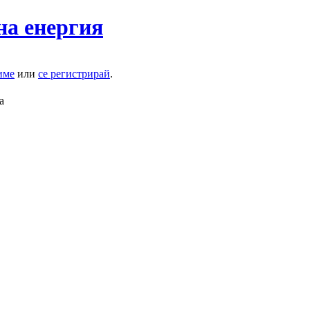
на енергия
име
или
се регистрирай
.
а