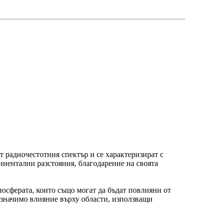
 радиочестотния спектър и се характеризират с
инентални разстояния, благодарение на своята
осферата, които също могат да бъдат повлияни от
ла значимо влияние върху области, използващи