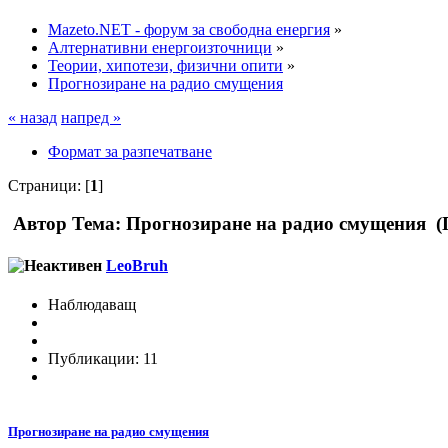
Mazeto.NET - форум за свободна енергия
»
Алтернативни енергоизточници
»
Теории, хипотези, физични опити
»
Прогнозиране на радио смущения
« назад
напред »
Формат за разпечатване
Страници: [
1
]
Автор
Тема: Прогнозиране на радио смущения (П
LeoBruh
Наблюдаващ
Публикации: 11
Прогнозиране на радио смущения