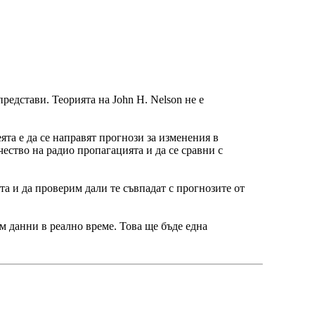
едстави. Теорията на John H. Nelson не е
ята е да се направят прогнози за изменения в
ество на радио пропагацията и да се сравни с
та и да проверим дали те съвпадат с прогнозите от
м данни в реално време. Това ще бъде една