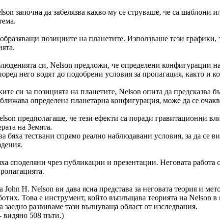
son започна да забелязва какво му се струваше, че са шаблони 
тема.
изобразяващи позициите на планетите. Използваше тези графики,
ята.
люденията си, Nelson предложи, че определени конфигурации н
ред него водят до подобрени условия за пропагация, както и к
ите си за позицията на планетите, Nelson опита да предсказва б
иближава определена планетарна конфигурация, може да се очакв
lson предполагаше, че тези ефекти са поради гравитационни вл
рата на Земята.
а бяха тествани спрямо реално наблюдавани условия, за да се ви
юдения.
ха споделяни чрез публикации и презентации. Неговата работа с
пропагацията.
на John H. Nelson ви дава ясна представа за неговата теория и мет
ботих. Това е инструмент, който въплъщава теорията на Nelson 
 заедно развиваме тази вълнуваща област от изследвания.
- видяно 508 пъти.)