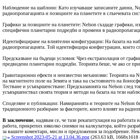
Наблюдение на шаблони: Като изучаваше записаните данни, Nel
радиопропагацията и позициите на планетите в слънчевата сис
Графики за позициите на планетите: Nelson създаде графики, 
специфични планетарни подредби и промени в радиопропагаци
Идентифициране на влиятелни конфигурации: На базата на наб
радиопропагацията. Той идентифицира конфигурации, които спо
Предсказване на бъдещи условия: Чрез екстраполация от график
предвидени планетарни подредби. Теорията беше, че ако се пр
Гравитационни ефекти и неизвестни механизми: Теорията на Ne
на магнитното поле на Земята и така на състоянието на йоносфе
Тестване и усъвършенстване: Предсказанията на Nelson след тов
усъвършенствал своята теория и методи на базата на тези набл
Споделяне и публикации: Намиранията и теориите на Nelson бя
традиционното разбиране за факторите, които влияят на радио
В заключение
, надявам се, че тази рекапитулация на работата 
работа, прикрепих няколко снимки на калкулатора, който разра
за вашите коментари, мисли и предложения за подобрение. Нека
Screenshot 2023-05-21 at 13.04.36.png
(263.63 kB, 1668x1618 