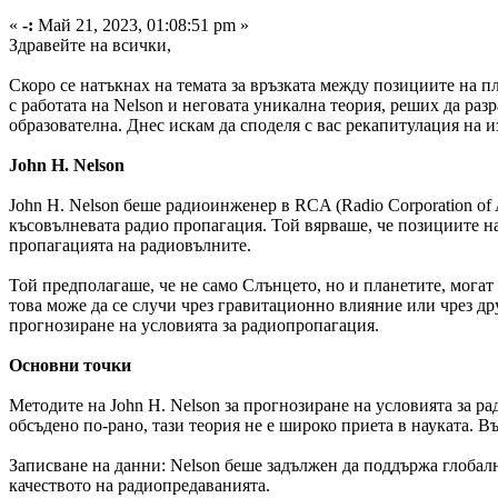
«
-:
Май 21, 2023, 01:08:51 pm »
Здравейте на всички,
Скоро се натъкнах на темата за връзката между позициите на пл
с работата на Nelson и неговата уникална теория, реших да раз
образователна. Днес искам да споделя с вас рекапитулация на и
John H. Nelson
John H. Nelson беше радиоинженер в RCA (Radio Corporation of 
късовълневата радио пропагация. Той вярваше, че позициите на
пропагацията на радиовълните.
Той предполагаше, че не само Слънцето, но и планетите, могат
това може да се случи чрез гравитационно влияние или чрез др
прогнозиране на условията за радиопропагация.
Основни точки
Методите на John H. Nelson за прогнозиране на условията за р
обсъдено по-рано, тази теория не е широко приета в науката. В
Записване на данни: Nelson беше задължен да поддържа глоба
качеството на радиопредаванията.