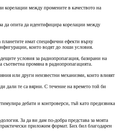
или корелации между промените в качеството на
 за да опита да идентифицира корелации между
а планетите имат специфични ефекти върху
онфигурации, които водят до лоши условия.
ъдещите условия за радиопропагация, базирани на
а съответна промяна в радиопропагацията.
ияния или други неизвестни механизми, които влияят
ди дали те са вярни. С течение на времето той би
тимулира дебати и контроверси, тъй като предизвика
одология. За да ви дам по-добра представа за моята
в практически приложим формат. Бих бил благодарен