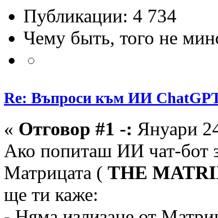
Публикации: 4 734
Чему быть, того не мин
Re: Въпроси към ИИ ChatGP
«
Отговор #1 -:
Януари 24
Ако попиташ ИИ чат-бот за
Матрицата (
THE MATRI
ще ти каже:
- Няма излизане от Матри