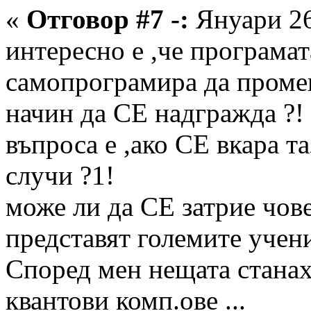
«
Отговор #7 -:
Януари 26
интересно е ,че програмат
самопрограмира да промен
начин да СЕ надгражда ?!
въпроса е ,ако СЕ вкара т
случи ?1!
може ли да СЕ затрие чове
представят големите учени
Според мен нещата станах
квантови комп.ове ...