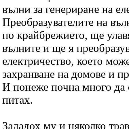
вълни за генериране на ел
Преобразувателите на въл
по крайбрежието, ще улав
вълните и ще я преобразув
електричество, което може
захранване на домове и пр
И понеже почна много да с
питах.
Зададох му и няколко трав