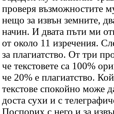
проверя възможностите му
нещо за извън земните, дв
начин. И двата пъти ми от
от около 11 изречения. Сл
за плагиатство. От три пр
че текстовете са 100% ори
че 20% е плагиатство. Кой
текстове спокойно може да
доста сухи и с телеграфич
Поспорих с него и за извъ