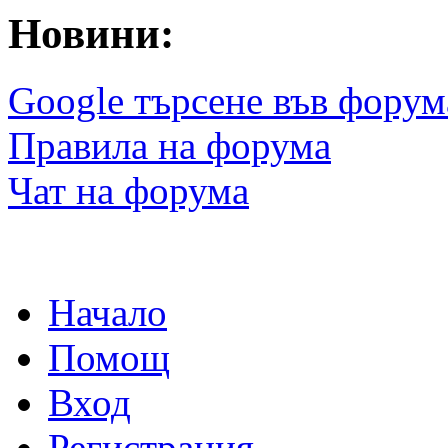
Новини:
Google търсене във форум
Правила на форума
Чат на форума
Начало
Помощ
Вход
Регистрация