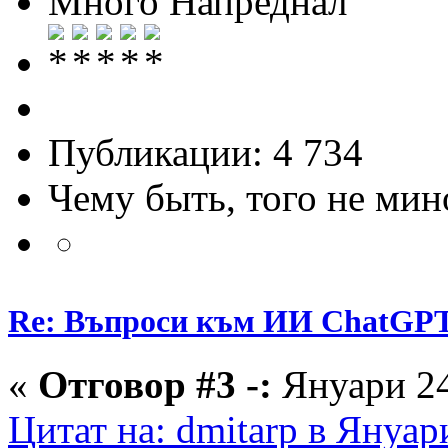
Много Напреднал
Публикации: 4 734
Чему быть, того не мин
Re: Въпроси към ИИ ChatGP
«
Отговор #3 -:
Януари 24
Цитат на: dmitarp в Януар