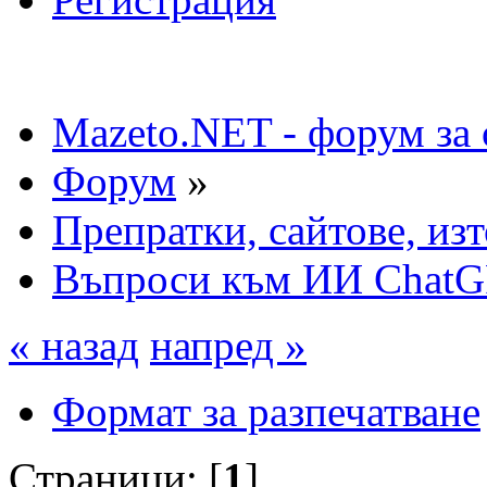
Mazeto.NET - форум за 
Форум
»
Препратки, сайтове, из
Въпроси към ИИ Chat
« назад
напред »
Формат за разпечатване
Страници: [
1
]