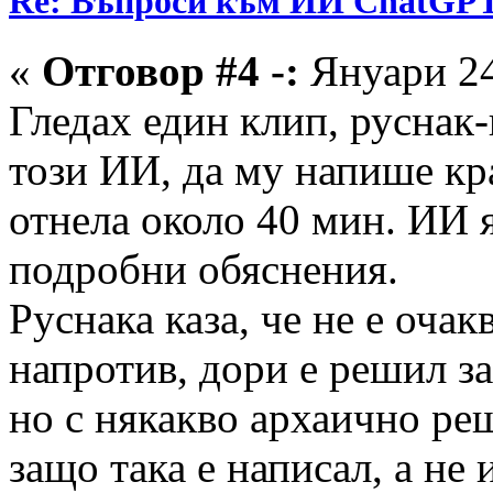
Re: Въпроси към ИИ ChatGP
«
Отговор #4 -:
Януари 24
Гледах един клип, руснак
този ИИ, да му напише кр
отнела около 40 мин. ИИ я
подробни обяснения.
Руснака каза, че не е очак
напротив, дори е решил за
но с някакво архаично ре
защо така е написал, а не