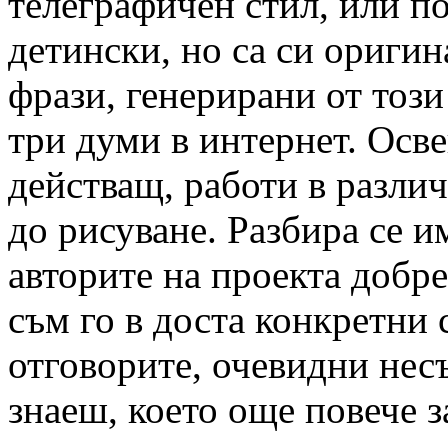
телеграфичен стил, или п
детински, но са си ориги
фрази, генерирани от този
три думи в интернет. Осве
действащ, работи в разли
до рисуване. Разбира се и
авторите на проекта добре
съм го в доста конкретни 
отговорите, очевидни несъ
знаеш, което още повече з