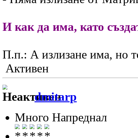
И как да има, като създа
П.п.: А излизане има, но т
Активен
dmitarp
Много Напреднал