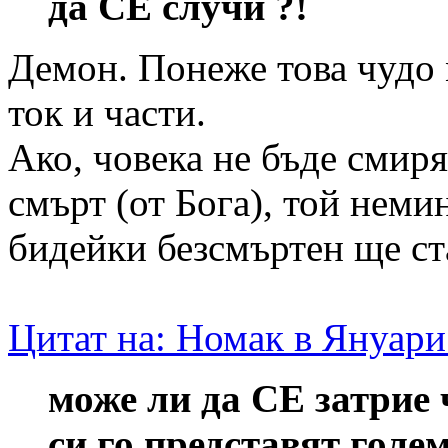
да СЕ случи ?!
Демон. Понеже това чудо 
ток и части.
Ако, човека не бъде смиря
смърт (от Бога), той неми
бидейки безсмъртен ще ст
Цитат на: Номак в Януари
може ли да СЕ затрие 
си го представят голе