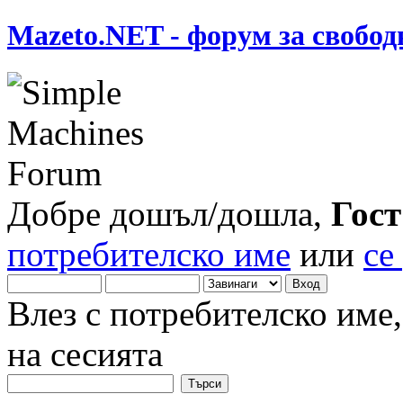
Mazeto.NET - форум за свобод
Добре дошъл/дошла,
Гост
потребителско име
или
се
Влез с потребителско име
на сесията