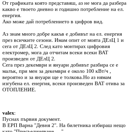
От графиката която представяш, аз не мога да разбера
какво е твоето дневно и годишно потребление на ел.
енергия.
Ако може дай потреблението в цифров вид.
Аз знам много добре какъв е добивът на ел. енергия
през всичките сезони. Имам опит от моята ДЕлЦ 1 и
сега от ДЕлЦ 2. След като монтирах цифровия
електромер, мога да отчитам всеки всеки ВАТ
произведен от ДЕлЦ 2.
Сега през декември и януари добивът разбира се е
малък, при мен за декември е около 100 кВт/ч ,
вероятно и за януари ще е толкова.Но аз нямам
изгубена ел. енергия, всеки произведен ВАТ отива за
ОТОПЛЕНИЕ.
valex
:
Пуснах първия документ.
В ЕРП Варна "Девня 2". На билетника избираш нещо
като "Присъединяване ...."