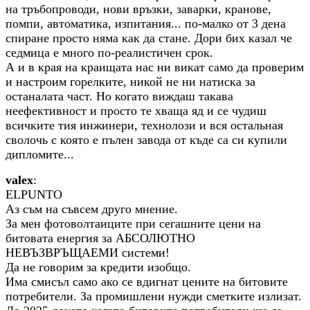
на тръбопроводи, нови връзки, заварки, кранове,
помпи, автоматика, изпитания... по-малко от 3 дена
спиране просто няма как да стане. Дори бих казал че
седмица е много по-реалистичен срок.
А и в края на краищата нас ни викат само да проверим
и настроим горелките, никой не ни натиска за
останалата част. Но когато виждаш такава
неефективност и просто те хваща яд и се чудиш
всичките тия инжинери, технолози и вся остальная
сволочь с която е пълен завода от къде са си купили
дипломите...
valex
:
ELPUNTO
Аз съм на съвсем друго мнение.
За мен фотоволтаиците при сегашните цени на
битовата енергия за АБСОЛЮТНО
НЕВЪЗВРЪЩАЕМИ системи!
Да не говорим за кредити изобщо.
Има смисъл само ако се вдигнат цените на битовите
потребители. За промишлени нужди сметките излизат.