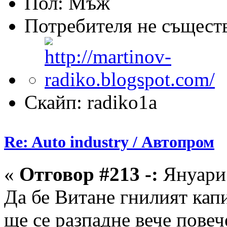
Пол:
Потребителя не същест
Скайп: radiko1a
Re: Auto industry / Автопром
«
Отговор #213 -:
Януари 
Да бе Витане гнилият кап
ще се разпадне вече повеч