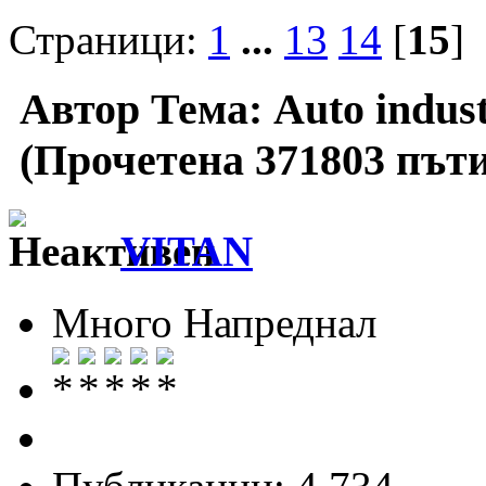
Страници:
1
...
13
14
[
15
]
Автор
Тема: Auto indus
(Прочетена 371803 пъти
VITAN
Много Напреднал