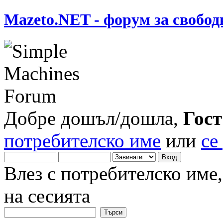
Mazeto.NET - форум за свобод
Добре дошъл/дошла,
Гост
потребителско име
или
се
Влез с потребителско име
на сесията