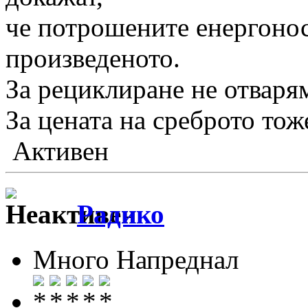
че потрошените енергонос
произведеното.
За рециклиране не отваря
За цената на среброто тоже
Активен
Радико
Много Напреднал