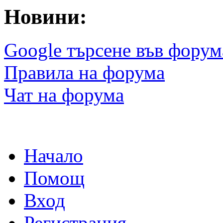
Новини:
Google търсене във форум
Правила на форума
Чат на форума
Начало
Помощ
Вход
Регистрация