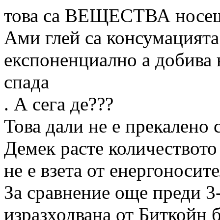
това са ВЕЩЕСТВА носещ
Ами глей са консумацията
експоненциално а доби
спада
. А сега де???
Това дали не е прекалено 
Демек расте количеството
не е взета от енергоносите
За сравнение още преди 3
изразходвана от Биткойн 