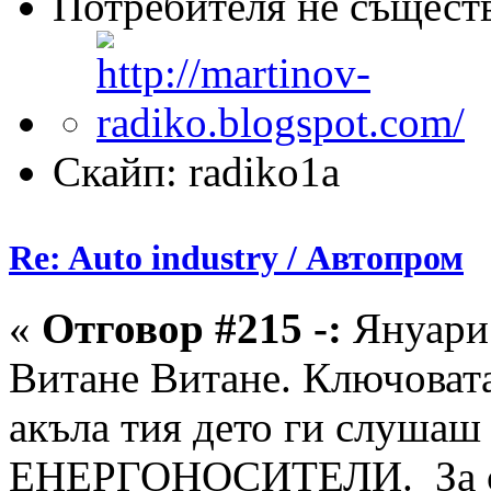
Потребителя не същест
Скайп: radiko1a
Re: Auto industry / Автопром
«
Отговор #215 -:
Януари 
Витане Витане. Ключовата
акъла тия дето ги слушаш
ЕНЕРГОНОСИТЕЛИ. За све