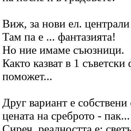
Виж, за нови ел. централи
Там па е ... фантазията!
Но ние имаме съюзници.
Както казват в 1 съветски
поможет...
Друг вариант е собствени 
цената на среброто - пак..
Сиреч, реалността е: светъ