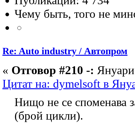
Публикации: 4 734
Чему быть, того не мин
Re: Auto industry / Автопром
«
Отговор #210 -:
Януари 
Цитат на: dymelsoft в Яну
Нищо не се споменава з
(брой цикли).