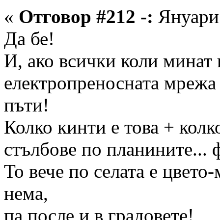
«
Отговор #212 -:
Януари 
Да бе!
И, ако всички коли минат 
електропреносната мрежа 
пъти!
Колко кинти е това + колк
стълбове по планините... 
То вече по селата е цвето-
нема,
па после и в градовете!