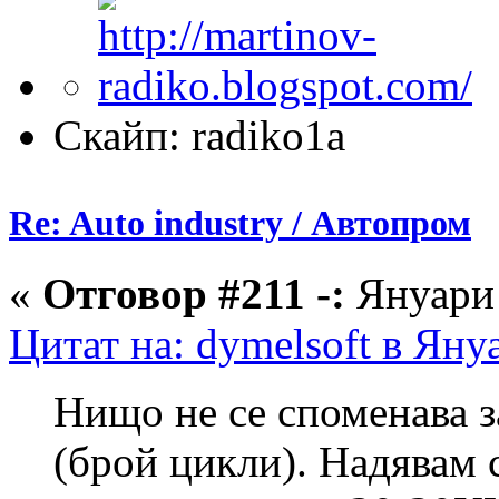
Скайп: radiko1a
Re: Auto industry / Автопром
«
Отговор #211 -:
Януари 
Цитат на: dymelsoft в Яну
Нищо не се споменава з
(брой цикли). Надявам 