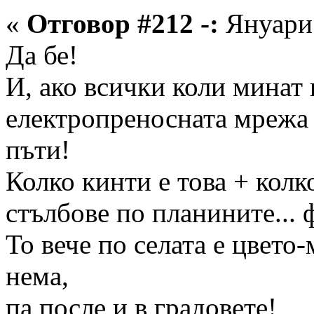
«
Отговор #212 -:
Януари 
Да бе!
И, ако всички коли минат 
електропреносната мрежа 
пъти!
Колко кинти е това + колк
стълбове по планините... 
То вече по селата е цвето-
нема,
па после и в градовете!