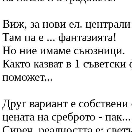
Виж, за нови ел. централи
Там па е ... фантазията!
Но ние имаме съюзници.
Както казват в 1 съветски
поможет...
Друг вариант е собствени 
цената на среброто - пак..
Сиреч, реалността е: светъ