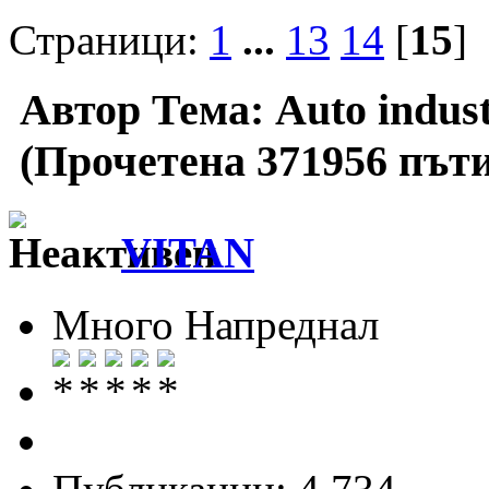
Страници:
1
...
13
14
[
15
]
Автор
Тема: Auto indus
(Прочетена 371956 пъти
VITAN
Много Напреднал