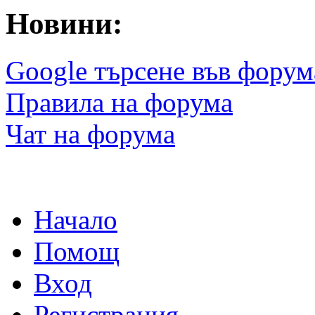
Новини:
Google търсене във форум
Правила на форума
Чат на форума
Начало
Помощ
Вход
Регистрация