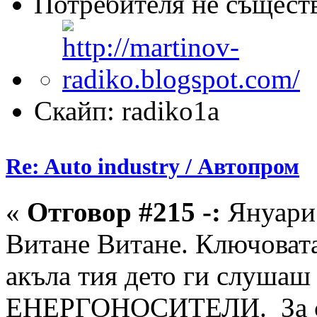
Потребителя не същест
Скайп: radiko1a
Re: Auto industry / Автопром
«
Отговор #215 -:
Януари 
Витане Витане. Ключовата
акъла тия дето ги слушаш
ЕНЕРГОНОСИТЕЛИ. За све