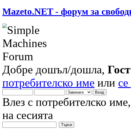
Mazeto.NET - форум за свобод
Добре дошъл/дошла,
Гост
потребителско име
или
се
Влез с потребителско име
на сесията