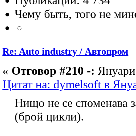
Публикации: 4 734
Чему быть, того не мин
Re: Auto industry / Автопром
«
Отговор #210 -:
Януари 
Цитат на: dymelsoft в Яну
Нищо не се споменава з
(брой цикли).