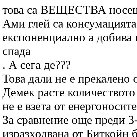
това са ВЕЩЕСТВА носещ
Ами глей са консумацията
експоненциално а доби
спада
. А сега де???
Това дали не е прекалено 
Демек расте количеството
не е взета от енергоносите
За сравнение още преди 3
изразходвана от Биткойн 