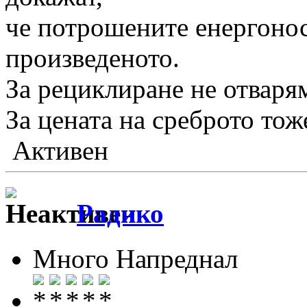
че потрошените енергонос
произведеното.
За рециклиране не отваря
За цената на среброто тоже
Активен
Радико
Много Напреднал