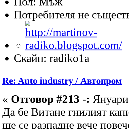
Пол:
Потребителя не същест
Скайп: radiko1a
Re: Auto industry / Автопром
«
Отговор #213 -:
Януари 
Да бе Витане гнилият кап
ще се разпадне вече повеч