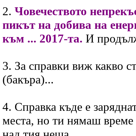
2.
Човечеството непрекъс
пикът на добива на енер
към ... 2017-та.
И продълж
3. За справки виж какво ст
(бакъра)...
4. Справка къде е заряднат
места, но ти нямаш време 
над тия неща.