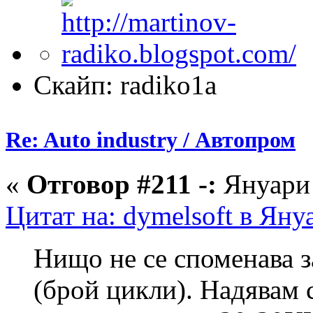
Скайп: radiko1a
Re: Auto industry / Автопром
«
Отговор #211 -:
Януари 
Цитат на: dymelsoft в Яну
Нищо не се споменава з
(брой цикли). Надявам 