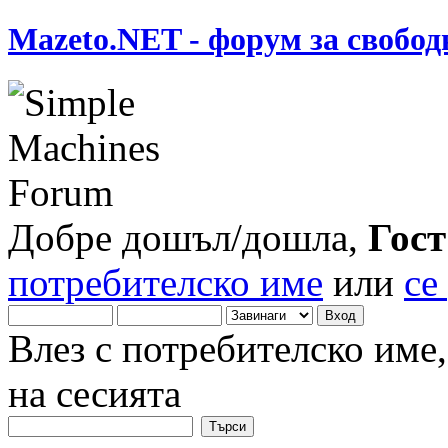
Mazeto.NET - форум за свобод
Добре дошъл/дошла,
Гост
потребителско име
или
се
Влез с потребителско име
на сесията