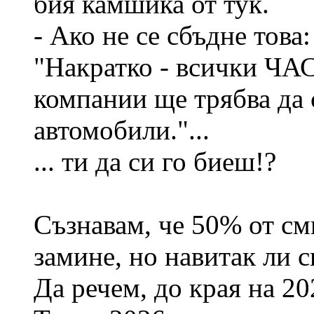
бия камшика от тук.
- Ако не се сбъдне това:
"Накратко - всички Ч
компании ще трябва да 
автомобили."...
... ти да си го биеш!?
Съзнавам, че 50% от см
замине, но навитак ли с
Да речем, до края на 20