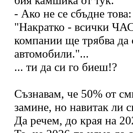
бия камшика от тук.
- Ако не се сбъдне това:
"Накратко - всички Ч
компании ще трябва да 
автомобили."...
... ти да си го биеш!?
Съзнавам, че 50% от см
замине, но навитак ли с
Да речем, до края на 20