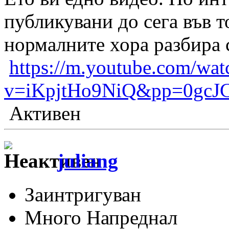
публикувани до сега във т
нормалните хора разбира 
https://m.youtube.com/wat
v=iKpjtHo9NiQ&pp=0gcJ
Активен
juliang
Заинтригуван
Много Напреднал