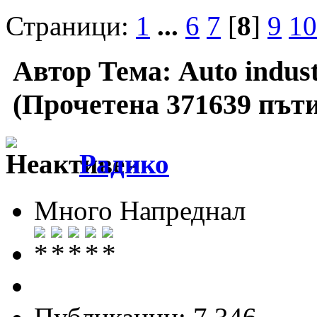
Страници:
1
...
6
7
[
8
]
9
10
Автор
Тема: Auto indus
(Прочетена 371639 пъти
Радико
Много Напреднал