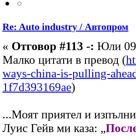
Re: Auto industry / Автопром
«
Отговор #113 -:
Юли 09,
Малко цитати в превод (
ht
ways-china-is-pulling-ahead
1f7d393169ae
)
...Моят приятел и изпълн
Луис Гейв ми каза: „
После