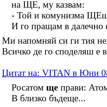
на ЩЕ, му казвам:
- Той и комунизма ЩЕше 
И го пращам в далечно
Ми напомняй си ги тия не
Всичко де го споделяш е в
Цитат на: VITAN в Юни 08
Росатом
ще
прави: Ато
В близко бъдеще...