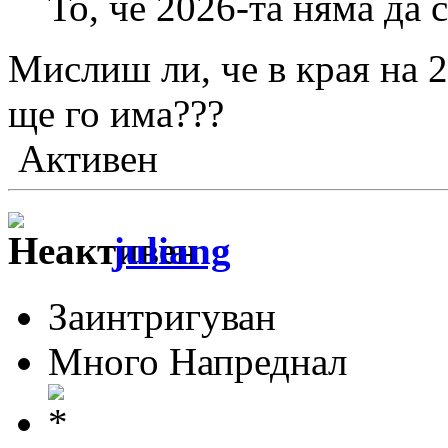
То, че 2026-та няма да с
Мислиш ли, че в края на 
ще го има???
Активен
juliang
Заинтригуван
Много Напреднал