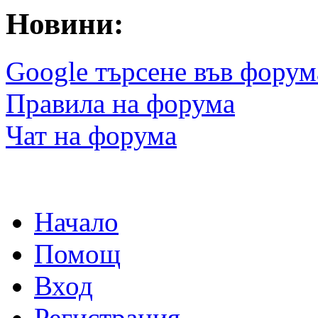
Новини:
Google търсене във форум
Правила на форума
Чат на форума
Начало
Помощ
Вход
Регистрация