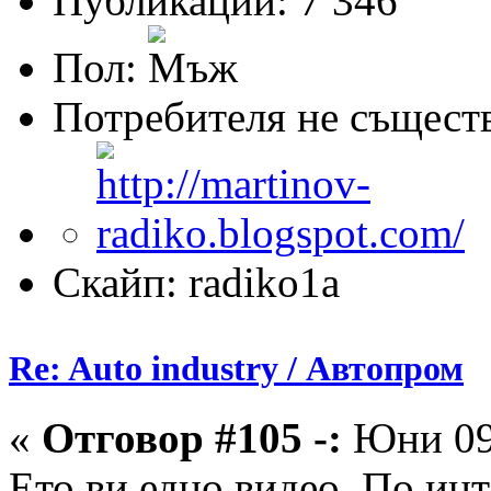
Публикации: 7 346
Пол:
Потребителя не същест
Скайп: radiko1a
Re: Auto industry / Автопром
«
Отговор #105 -:
Юни 09,
Ето ви едно видео. По ин