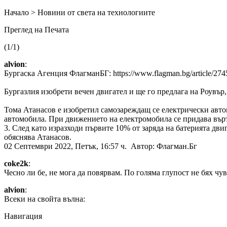
Начало > Новини от света на технологиите
Преглед на Печата
(1/1)
alvion
:
Бургаска Агенция ФлагманБГ: https://www.flagman.bg/article/274
Бургазлия изобрети вечен двигател и ще го предлага на Роувъ
Тома Атанасов е изобретил самозареждащ се електрически автом
автомобила. При движението на електромобила се придава въртя
3. След като изразходи първите 10% от заряда на батерията двиг
обяснява Атанасов.
02 Септември 2022, Петък, 16:57 ч. Автор: Флагман.Бг
coke2k
:
Чесно ли бе, не мога да повярвам. По голяма глупост не бях чув
alvion
:
Всеки на свойта вълна:
Навигация