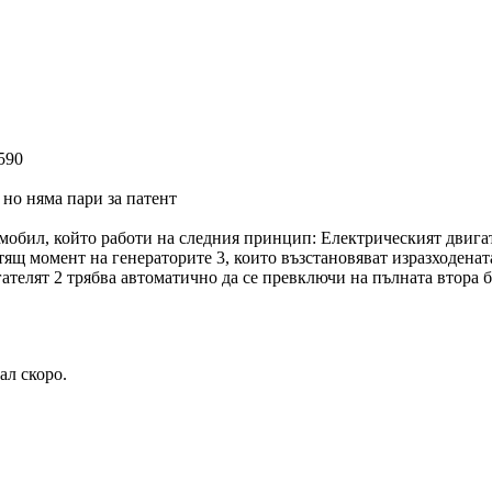
590
р, но няма пари за патент
обил, който работи на следния принцип: Електрическият двигате
щ момент на генераторите 3, които възстановяват изразходената 
ателят 2 трябва автоматично да се превключи на пълната втора ба
ал скоро.