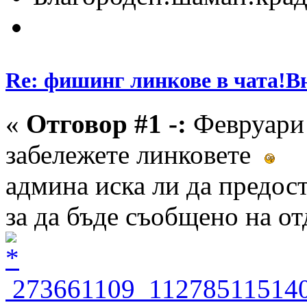
Re: фишинг линкове в чата!В
«
Отговор #1 -:
Февруари 
забележете линковете
админа иска ли да предос
за да бъде съобщено на о
273661109_112785115140