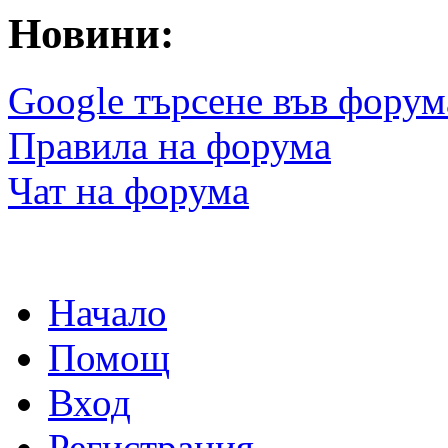
Новини:
Google търсене във форум
Правила на форума
Чат на форума
Начало
Помощ
Вход
Регистрация