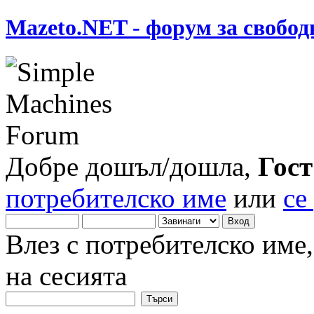
Mazeto.NET - форум за свобод
Добре дошъл/дошла,
Гост
потребителско име
или
се
Влез с потребителско име
на сесията