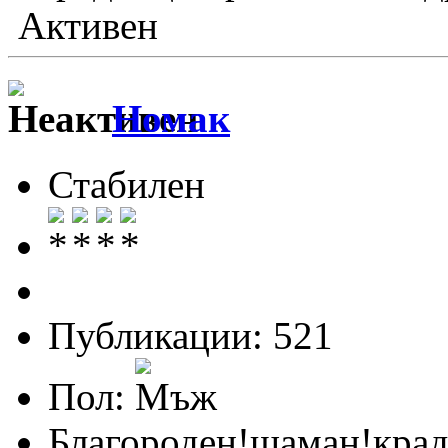
Активен
Номак
Стабилен
Публикации: 521
Пол:
Благороден!шаман!крад