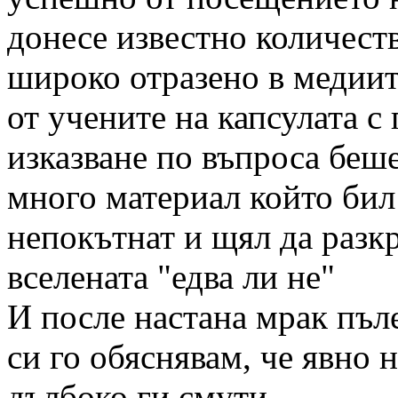
донесе известно количест
широко отразено в медиит
от учените на капсулата с
изказване по въпроса беше
много материал който бил
непокътнат и щял да разк
вселената "едва ли не"
И после настана мрак пъ
си го обяснявам, че явно
дълбоко ги смути.