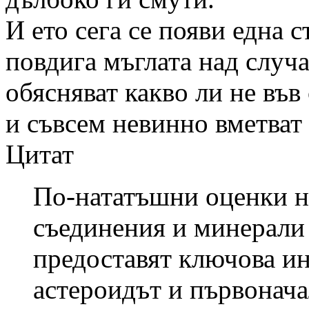
И ето сега се появи една 
повдига мъглата над случ
обясняват какво ли не във
и съвсем невинно вметват 
Цитат
По-нататъшни оценки н
съединения и минерали
предоставят ключова ин
астероидът и първонача