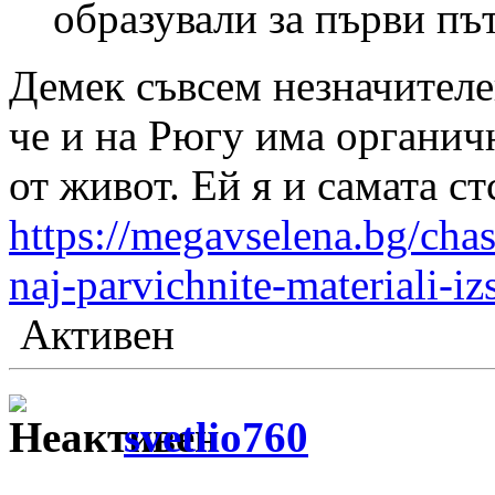
образували за първи пъ
Демек съвсем незначителе
че и на Рюгу има органич
от живот. Ей я и самата ст
https://megavselena.bg/chast
naj-parvichnite-materiali-i
Активен
svetlio760