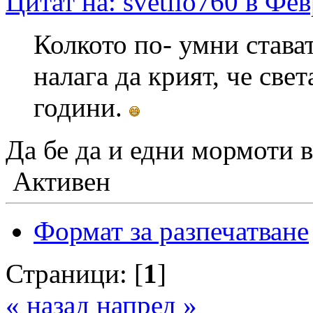
Цитат на: svetlio760 в Фе
Колкото по- умни стават
налага да крият, че свет
години.
Да бе да и едни мормоти 
Активен
Формат за разпечатване
Страници: [
1
]
« назад
напред »