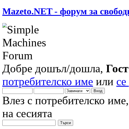
Mazeto.NET - форум за свобод
Добре дошъл/дошла,
Гост
потребителско име
или
се
Влез с потребителско име
на сесията