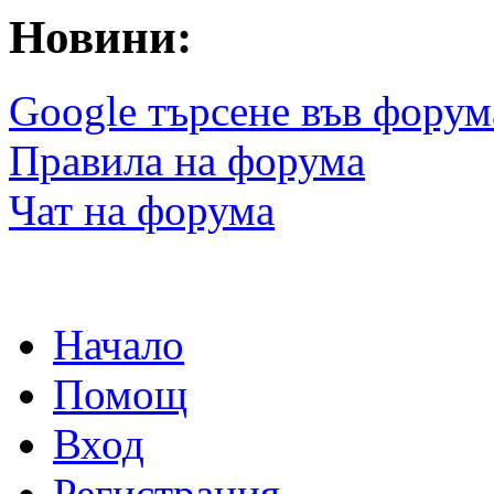
Новини:
Google търсене във форум
Правила на форума
Чат на форума
Начало
Помощ
Вход
Регистрация