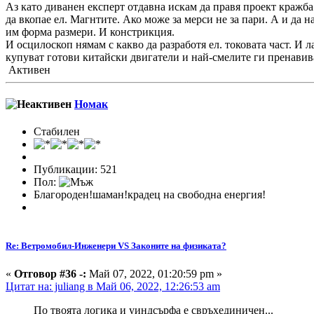
Аз като диванен експерт отдавна искам да правя проект кражба
да вкопае ел. Магнтите. Ако може за мерси не за пари. А и да
им форма размери. И констрикция.
И осцилоскоп нямам с какво да разработя ел. токовата част. И 
купуват готови китайски двигатели и най-смелите ги пренави
Активен
Номак
Стабилен
Публикации: 521
Пол:
Благороден!шаман!крадец на свободна енергия!
Re: Ветромобил-Инженери VS Законите на физиката?
«
Отговор #36 -:
Май 07, 2022, 01:20:59 pm »
Цитат на: juliang в Май 06, 2022, 12:26:53 am
По твоята логика и уиндсърфа е свръхединичен...