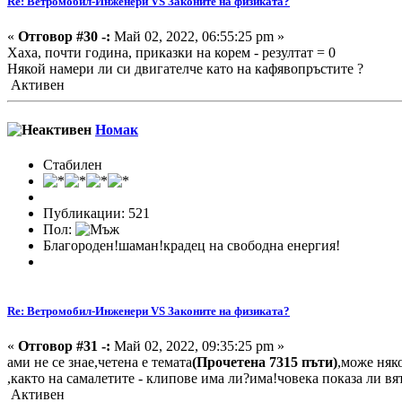
Re: Ветромобил-Инженери VS Законите на физиката?
«
Отговор #30 -:
Май 02, 2022, 06:55:25 pm »
Хаха, почти година, приказки на корем - резултат = 0
Някой намери ли си двигателче като на кафявопръстите ?
Активен
Номак
Стабилен
Публикации: 521
Пол:
Благороден!шаман!крадец на свободна енергия!
Re: Ветромобил-Инженери VS Законите на физиката?
«
Отговор #31 -:
Май 02, 2022, 09:35:25 pm »
ами не се знае,четена е темата
(Прочетена 7315 пъти)
,може няко
,както на самалетите - клипове има ли?има!човека показа ли в
Активен