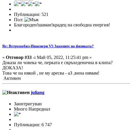
Публикации: 521
Пол:
Благороден!шаман!крадец на свободна енергия!
Re: Ветромобил-Инженери VS Законите на физиката?
«
Отговор #33 -:
Май 05, 2022, 11:25:41 pm »
Доказа ли човека че, перката е свръхеденична в клипа?
ДОКАЗА!
Това че на някой , не му аресва - аЗ ,вина нямам!
Активен
juliang
Заинтригуван
Много Напреднал
Публикации: 6 747