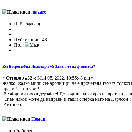
magare
Наблюдаващ
Публикации: 48
Пол:
Re: Ветромобил-Инженери VS Законите на физиката?
«
Отговор #32 -:
Май 05, 2022, 10:55:48 pm »
Жалко, жалко мили сънародници, че е прочетена темата толкоз п
прави ! ... но уви !
Е хайде милички дерзайте! До година ще открехна вратата да по
....пък някой може да направи и гащи с перка като на Карлсон !
Активен
Номак
Стабилен