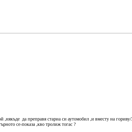
й ,някъде да преправя стариа си аутомобил ,и вместу на гориву/
ятърното се-показа ,кво тролиж тогас ?