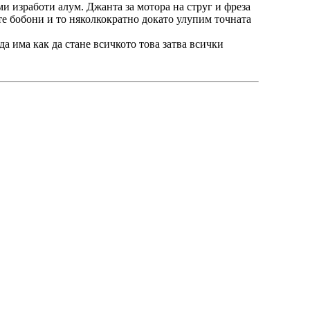
и изработи алум. Джанта за мотора на струг и фреза
те бобони и то няколкократно докато улупим точната
да има как да стане всичкото това затва всички