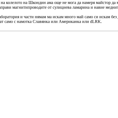
 на колелото на Шкондин ама още не мога да намеря майстор да м
 направи магнитипроводите от сулициева ламарина и навие медни
лаборатория и части нямам ма искам много май само си искам без 
ват само с намотка Славянка или Американка или dLRK.