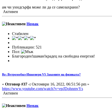
ам чи уиндсърфа може ли да се самозахрани?
Активен
Номак
Стабилен
Публикации: 521
Пол:
Благороден!шаман!крадец на свободна енергия!
Re: Ветромобил-Инженери VS Законите на физиката?
«
Отговор #37 -:
Октомври 16, 2022, 06:51:56 pm »
https://www.youtube.com/watch?v=epJDohnmvYs
Активен
Номак