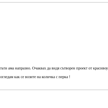
ъти ама напразно. Очаквах да видя сътворен проект от красивоумн
гледам как се возите на количка с перка !