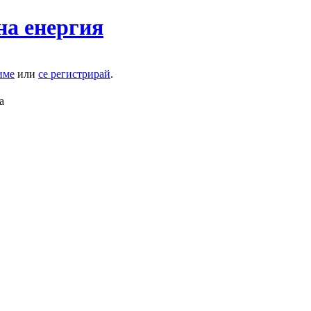
на енергия
име
или
се регистрирай
.
а