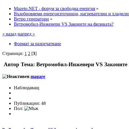
Mazeto.NET - форум за свободна енергия
»
Възобновяеми енергоизточници, нагревателни и хладилн
Ветро генератори
»
Ветромобил-Инженери VS Законите на физиката?
« назад
напред »
Формат за разпечатване
Страници:
1
2
[
3
]
Автор
Тема: Ветромобил-Инженери VS Законите 
magare
Наблюдаващ
Публикации: 48
Пол: