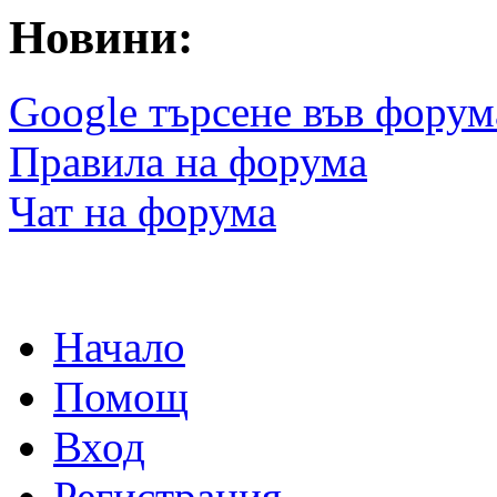
Новини:
Google търсене във форум
Правила на форума
Чат на форума
Начало
Помощ
Вход
Регистрация