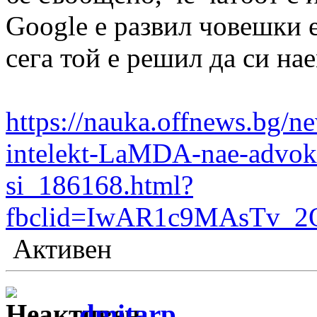
Google е развил човешки 
сега той е решил да си на
https://nauka.offnews.bg/n
intelekt-LaMDA-nae-advokat
si_186168.html?
fbclid=IwAR1c9MAsTv_2
Активен
dmitarp