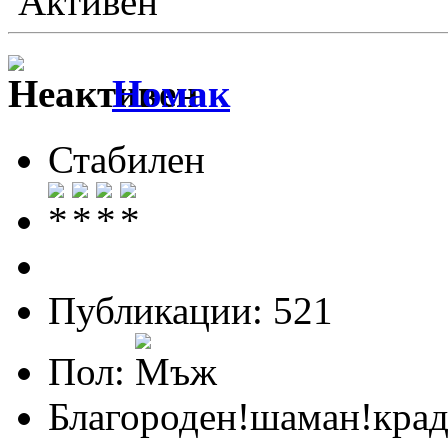
Активен
Номак
Стабилен
Публикации: 521
Пол:
Благороден!шаман!крад