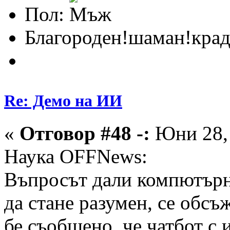
Пол:
Благороден!шаман!крад
Re: Демо на ИИ
«
Отговор #48 -:
Юни 28, 
Наука OFFNews:
Въпросът дали компютърн
да стане разумен, се обсъ
бе съобщено, че чатбот с 