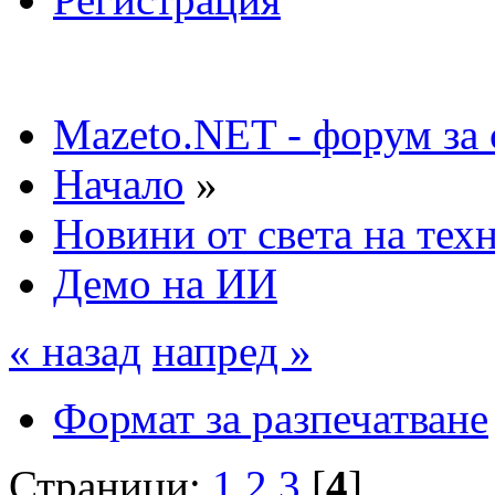
Mazeto.NET - форум за 
Начало
»
Новини от света на тех
Демо на ИИ
« назад
напред »
Формат за разпечатване
Страници:
1
2
3
[
4
]