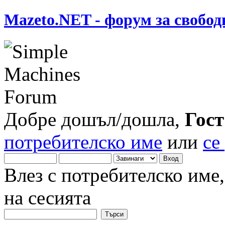
Mazeto.NET - форум за свобод
Добре дошъл/дошла,
Гост
потребителско име
или
се
Влез с потребителско име
на сесията