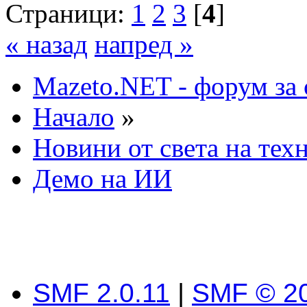
Страници:
1
2
3
[
4
]
« назад
напред »
Mazeto.NET - форум за 
Начало
»
Новини от света на тех
Демо на ИИ
SMF 2.0.11
|
SMF © 2