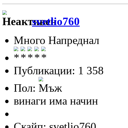
svetlio760
Много Напреднал
Публикации: 1 358
Пол:
винаги има начин
Скайп: svetlio760