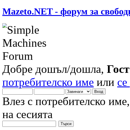
Mazeto.NET - форум за свобод
Добре дошъл/дошла,
Гост
потребителско име
или
се
Влез с потребителско име
на сесията