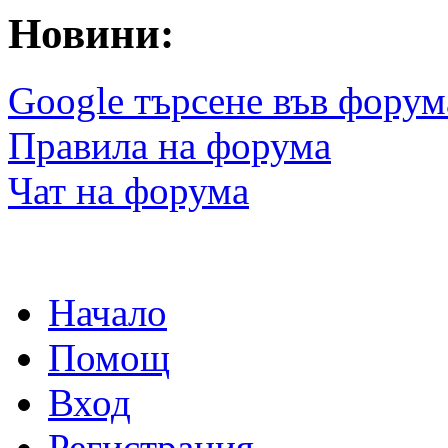
Новини:
Google търсене във форум
Правила на форума
Чат на форума
Начало
Помощ
Вход
Регистрация