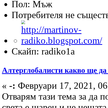
Пол:
Потребителя не същест
Скайп: radiko1a
Алтерглобалисти какво ще да 
«
-:
Февруари 17, 2021, 06
Отварям тази тема за да п
света е шарен и че нещата