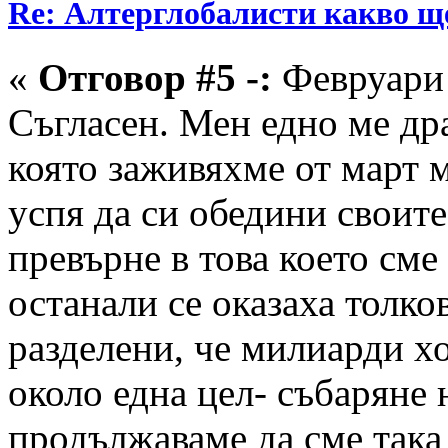
Re: Алтерглобалисти какво ще
«
Отговор #5 -:
Февруари 
Съгласен. Мен едно ме дра
която заживяхме от март 
успя да си обедини своите
превърне в това което сме
останали се оказаха толко
разделени, че милиарди хо
около една цел- събаряне 
продължаваме да сме така 