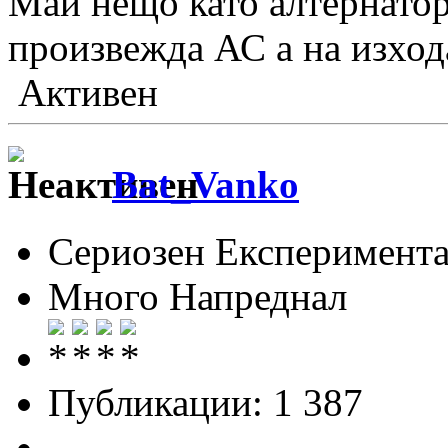
Май нещо като алтернатор
произвежда АС а на изход
Активен
Bat_Vanko
Сериозен Експеримента
Много Напреднал
Публикации: 1 387