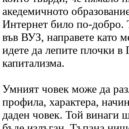
акедемичното образование
Интернет било по-добро. Т
във ВУЗ, направете като м
идете да лепите плочки в 
капитализма.
Умният човек може да раз
профила, характера, начина
даден човек. Той винаги щ
бъде излъган. Тъпана нищ