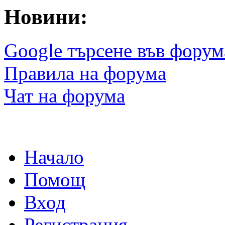
Новини:
Google търсене във форум
Правила на форума
Чат на форума
Начало
Помощ
Вход
Регистрация