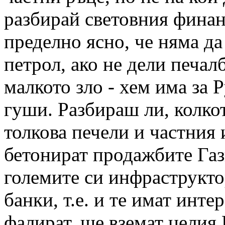
разбирай световния финан
пределно ясно, че няма да
петрол, ако не дели печалб
малкото зло - хем има за Р
гуши. Разбираш ли, колко
толкова печели и частния 
бетонират продажбите Газ
големите си инфраструкто
банки, т.е. и те имат интер
фалират, ще вземат целия 