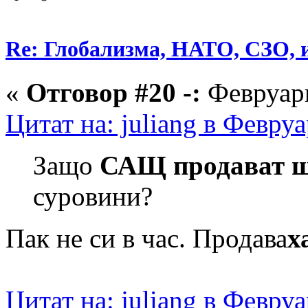
Re: Глобализма, НАТО, СЗО, и
«
Отговор #20 -:
Февруари
Цитат на: juliang в Февру
Защо
САЩ продават ш
суровини?
Пак не си в час. Продава
х
Цитат на: juliang в Февру