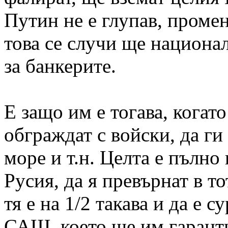
Путин не е глупав, промен
това се случи ще национа
за банкерите.
Е защо им е тогава, когато 
обграждат с войски, да г
море и т.н. Целта е пълно
Русия, да я превърнат в т
тя е на 1/2 такава и да е 
САЩ, което ще им гаранти