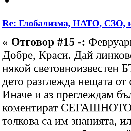
Re: Глобализма, НАТО, СЗО, и
«
Отговор #15 -:
Февруари
Добре, Краси. Дай линков
някой световноизвестен 
дето разглежда нещата от 
Иначе и аз преглеждам бъ
коментират СЕГАШНОТО 
толкова са им знанията, и