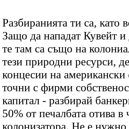
Разбиранията ти са, като 
Защо да нападат Кувейт и 
те там са също на колони
тези природни ресурси, де
концесии на американски 
точни с фирми собственос
капитал - разбирай банкери
50% от печалбата отива в
колонизатора. Не е нужно 