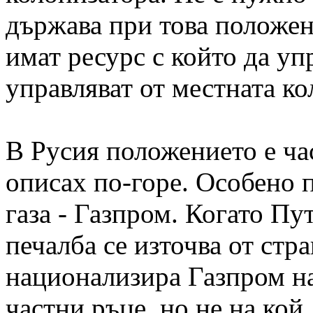
държава при това положен
имат ресурс с който да упр
управляват от местната к
В Русия положението е час
описах по-горе. Особено 
газа - Газпром. Когато Пу
печалба се източва от стр
национализира Газпром на
частни ръце, но не на кой 