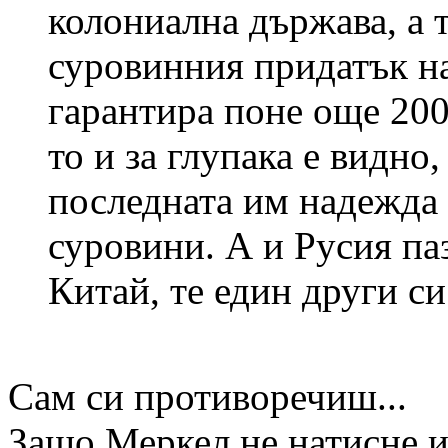
колониална държава, а тя
суровинния придатък н
гарантира поне още 200
то и за глупака е видно,
последната им надежда 
суровини. А и Русия паз
Китай, те един други си
Сам си противоречиш...
Защо Меркел не натисне и 