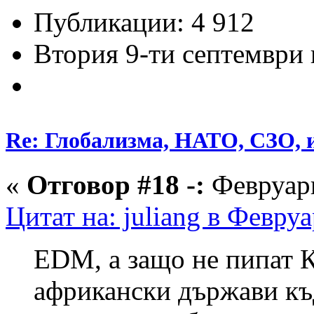
Публикации: 4 912
Втория 9-ти септември и
Re: Глобализма, НАТО, СЗО, и
«
Отговор #18 -:
Февруари
Цитат на: juliang в Февру
EDM, а защо не пипат К
африкански държави къд