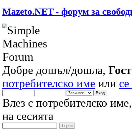
Mazeto.NET - форум за свобод
Добре дошъл/дошла,
Гост
потребителско име
или
се
Влез с потребителско име
на сесията