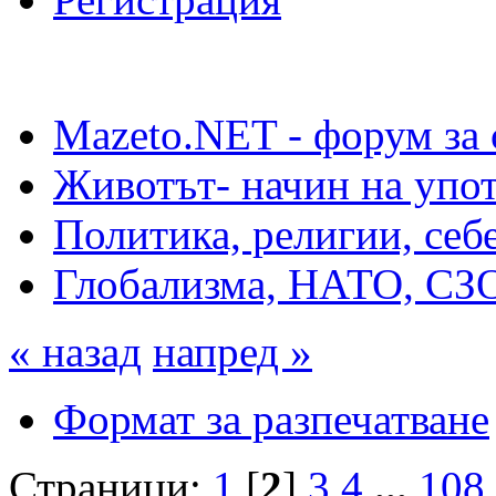
Mazeto.NET - форум за 
Животът- начин на упот
Политика, религии, себ
Глобализма, НАТО, СЗО,
« назад
напред »
Формат за разпечатване
Страници:
1
[
2
]
3
4
...
108