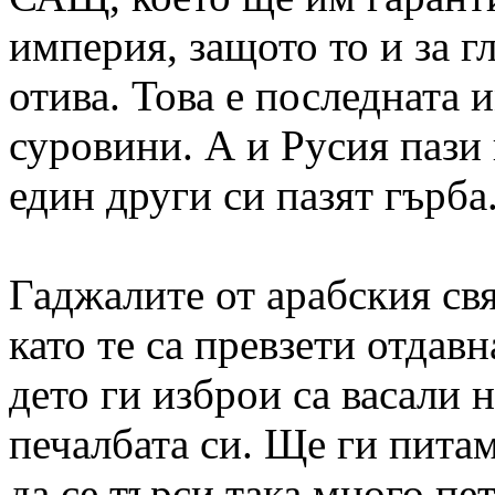
империя, защото то и за гл
отива. Това е последната 
суровини. А и Русия пази 
един други си пазят гърба
Гаджалите от арабския свя
като те са превзети отдав
дето ги изброи са васали 
печалбата си. Ще ги питам
да се търси така много пе