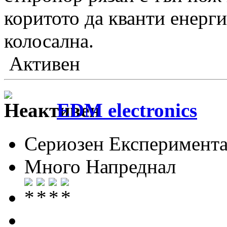
коритото да кванти енер
колосална.
Активен
EDM electronics
Сериозен Експеримента
Много Напреднал