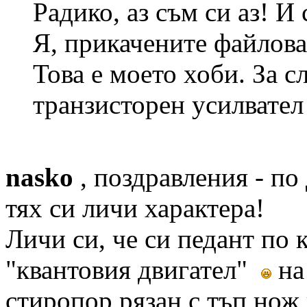
Радико, аз съм си аз! И
Я, прикачените файлова
Това е моето хоби. За с
транзисторен усилвател
nasko
, поздравления - по
тях си личи характера!
Личи си, че си педант по 
"квантовия двигател"
н
стиропор рязан с тъп нож и