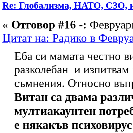
Re: Глобализма, НАТО, СЗО, и
«
Отговор #16 -:
Февруари
Цитат на: Радико в Февруа
Еба си мамата честно в
разколебан и изпитвам
съмнения. Относно въ
Витан са двама разли
мултиакаунтен потреб
е някакъв психовирус