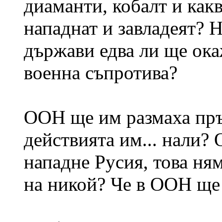
диаманти, кобалт и как
нападнат и завладеят? Н
държави едва ли ще ока
военна съпротива?
ООН ще им размаха пръс
действията им... нали?
нападне Русия, това ня
на никой? Че в ООН ще