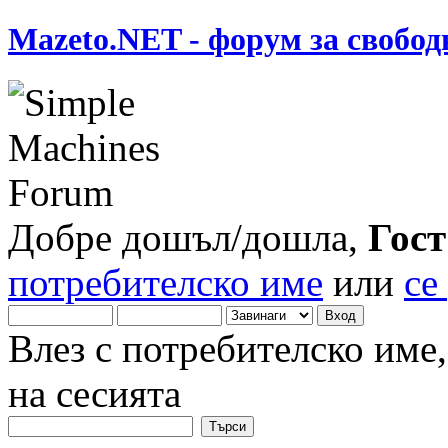
Mazeto.NET - форум за свобод
Добре дошъл/дошла,
Гост
потребителско име
или
се
Влез с потребителско име
на сесията