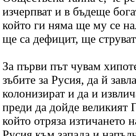
изчерпват и в бъдеще бога
който ги няма ще му се н
ще са дефицит, ще струват
За първи път чувам хипот
зъбите за Русия, да й завла
колонизират и да и извлич
преди да дойде великият П
който отряза изтичането 
Русия към запада и напъл