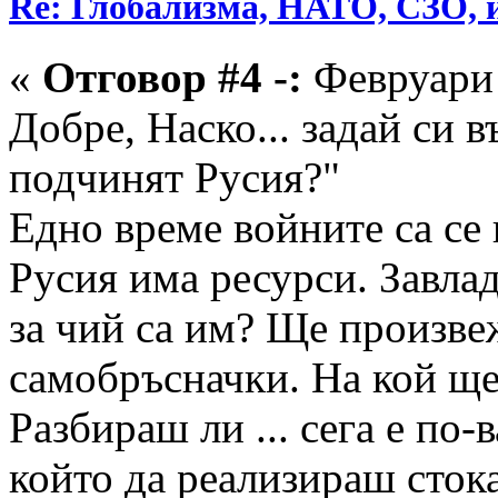
Re: Глобализма, НАТО, СЗО, и
«
Отговор #4 -:
Февруари 
Добре, Наско... задай си 
подчинят Русия?"
Едно време войните са се 
Русия има ресурси. Завладя
за чий са им? Ще произве
самобръсначки. На кой ще
Разбираш ли ... сега е по
който да реализираш стока