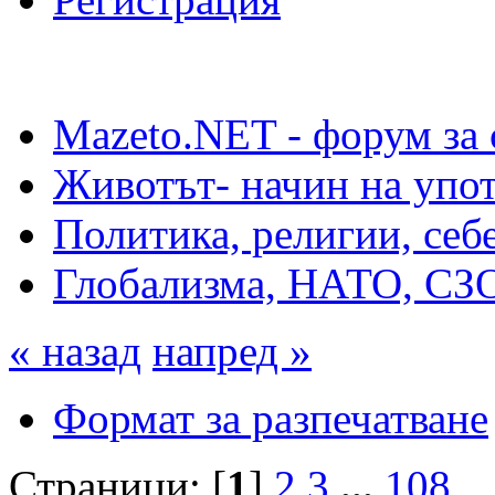
Mazeto.NET - форум за 
Животът- начин на упот
Политика, религии, себ
Глобализма, НАТО, СЗО,
« назад
напред »
Формат за разпечатване
Страници: [
1
]
2
3
...
108