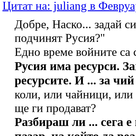
Цитат на: juliang в Февру
Добре, Наско... задай с
подчинят Русия?"
Едно време войните са 
Русия има ресурси. З
ресурсите. И ... за чи
коли, или чайници, или
ще ги продават?
Разбираш ли ... сега 