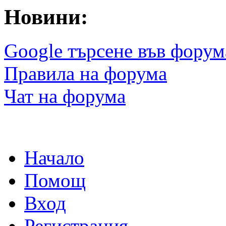
Новини:
Google търсене във форум
Правила на форума
Чат на форума
Начало
Помощ
Вход
Регистрация