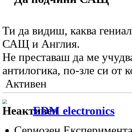
Ти да видиш, каква гениа
САЩ и Англия.
Не преставаш да ме учудв
антилогика, по-зле си от 
Активен
EDM electronics
Сериозен Експеримента