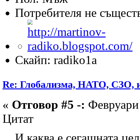
Потребителя не същест
Скайп: radiko1a
Re: Глобализма, НАТО, СЗО, и
«
Отговор #5 -:
Февруари 
Цитат
И каква е сегашната це