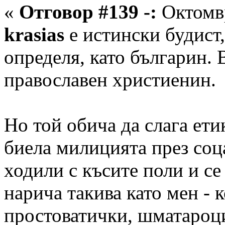
«
Отговор #139 -:
Октомвр
krasias
e истински будист,
определя, като българин. 
православен христиенин.
Но той обича да слага етик
биела милицията през соца
ходили с късите поли и се
нарича такива като мен - 
простоватички, шматароци