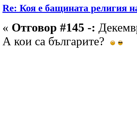
Re: Коя е бащината религия н
«
Отговор #145 -:
Декемвр
А кои са българите?