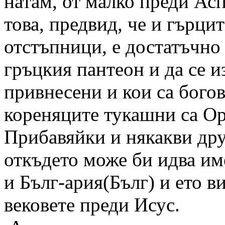
натам, от малко преди Асп
това, предвид, че и гърцит
отстъпници, е достатъчно 
гръцкия пантеон и да се и
привнесени и кои са бого
кореняците тукашни са О
Прибавяйки и някакви др
откъдето може би идва им
и Бълг-ария(Бълг) и ето ви
вековете преди Исус.