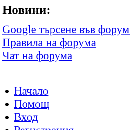
Новини:
Google търсене във форум
Правила на форума
Чат на форума
Начало
Помощ
Вход
Регистрация