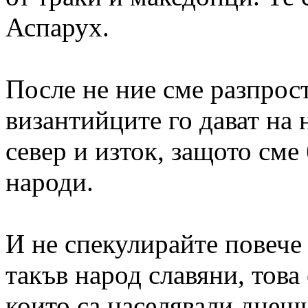
Аспарух.
После не ние сме разпрос
византийците го дават на 
север и изток, защото сме 
народи.
И не спекулирайте повече
такъв народ славяни, това
които са населявали днеш