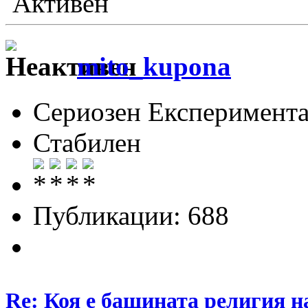
Активен
mito_kupona
Сериозен Експеримента
Стабилен
Публикации: 688
Re: Коя е бащината религия н