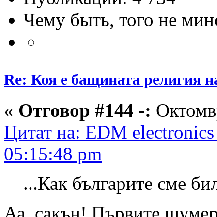
Чему быть, того не мин
Re: Коя е бащината религия н
«
Отговор #144 -:
Октомвр
Цитат на: EDM electronics
05:15:48 pm
...Как българите сме би
Аа, сакън! Първите шумер