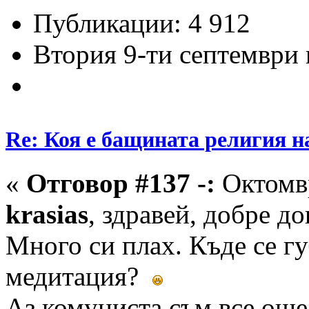
Публикации: 4 912
Втория 9-ти септември и
Re: Коя е бащината религия н
«
Отговор #137 -:
Октомвр
krasias
, здравей, добре 
Много си плах. Къде се гу
медитация?
Аз комуниста съм все още 