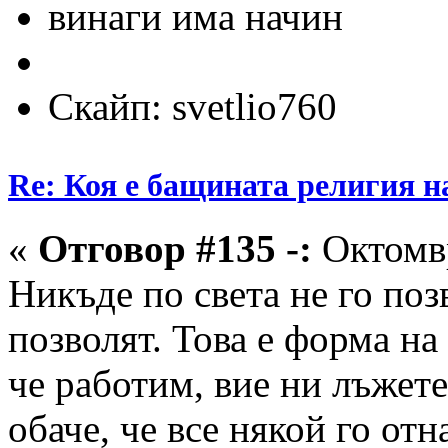
винаги има начин
Скайп: svetlio760
Re: Коя е бащината религия н
«
Отговор #135 -:
Октомвр
Никъде по света не го позв
позволят. Това е форма н
че работим, вие ни лъжете
обаче, че все някой го отн