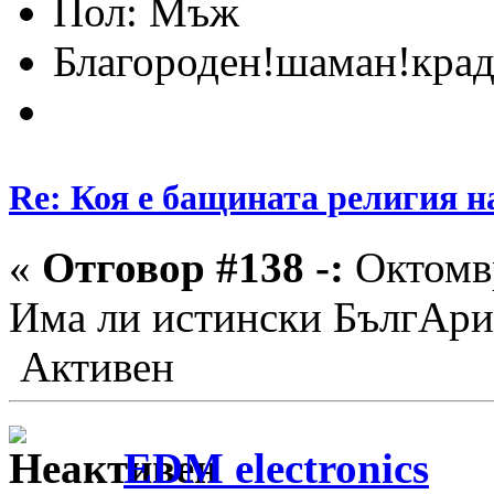
Пол:
Благороден!шаман!крад
Re: Коя е бащината религия н
«
Отговор #138 -:
Октомвр
Има ли истински БългАр
Активен
EDM electronics