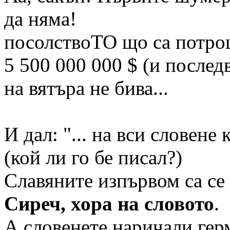
да няма!
посолствоТО що са потро
5 500 000 000 $ (и после
на вятъра не бива...
И дал: "... на вси словене к
(кой ли го бе писал?)
Славяните изпървом са се
Сиреч, хора на словото
.
А словенете наричали гер