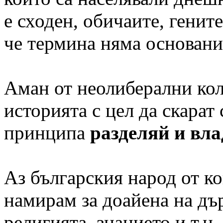
е сходен, обичаите, гените
че термина няма основани
Аман от неолиберални ко
историята с цел да скарат
принципа
разделяй и вла
Аз българския народ от ко
намирам за доайена на дъ
религията, знанието и т.н