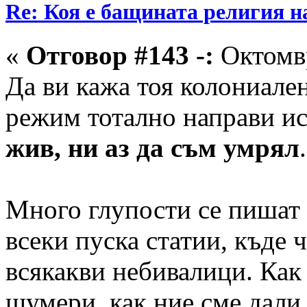
Re: Коя е бащината религия н
«
Отговор #143 -:
Октомвр
Да ви кажа тоя колониале
режим тотално направи ис
жив, ни аз да съм умрял
Много глупости се пишат 
всеки пуска статии, къде 
всякакви небивалици. Как
шумери, как ние сме дали