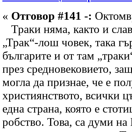
«
Отговор #141 -:
Октомвр
Траки няма, както и славя
„Трак“-лош човек, така гъ
българите и от там „траки
през средновековието, за
могла да признае, че е по
християнството, всички цъ
една страна, която е стот
робство. Това, са думи на