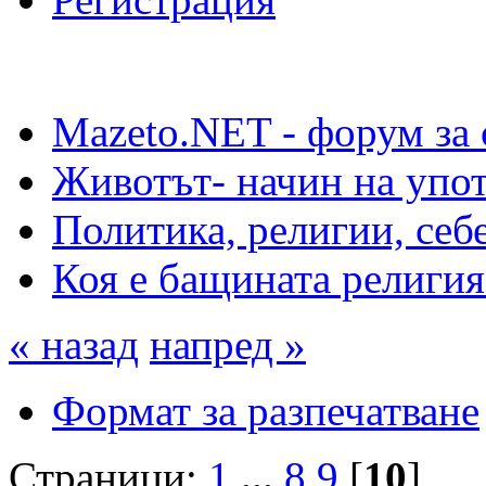
Mazeto.NET - форум за 
Животът- начин на упот
Политика, религии, себ
Коя е бащината религия
« назад
напред »
Формат за разпечатване
Страници:
1
...
8
9
[
10
]