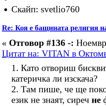
Скайп: svetlio760
Re: Коя е бащината религия н
«
Отговор #136 -:
Ноември
Цитат на: VITAN в Октомв
1. Като отвориш бискви
катеричка ли изскача?
2. Там пише, че ще пок
език не знаят, сиреч
не
ф