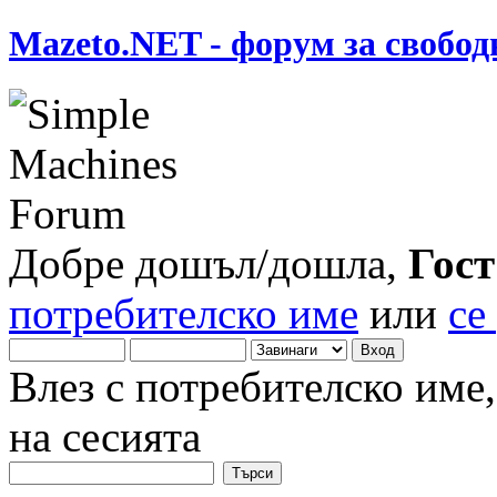
Mazeto.NET - форум за свобод
Добре дошъл/дошла,
Гост
потребителско име
или
се
Влез с потребителско име
на сесията