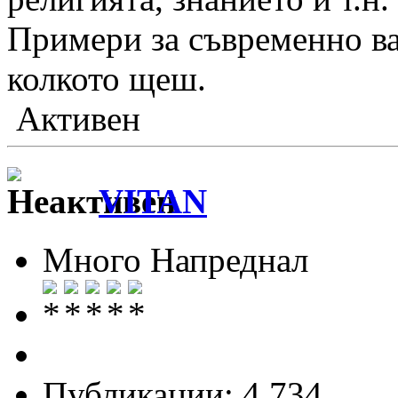
Примери за съвременно ва
колкото щеш.
Активен
VITAN
Много Напреднал
Публикации: 4 734