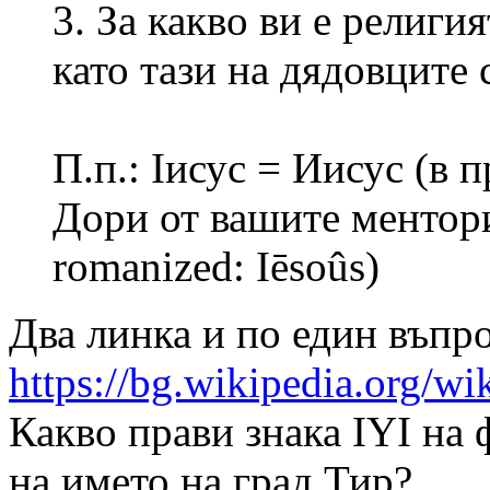
3. За какво ви е религи
като тази на дядовците с
П.п.: Iисус = Иисус (в 
Дори от вашите ментори
romanized: Iēsoûs)
Два линка и по един въпро
https://bg.wikipedia.o
Какво прави знака IYI на
на името на град Тир?