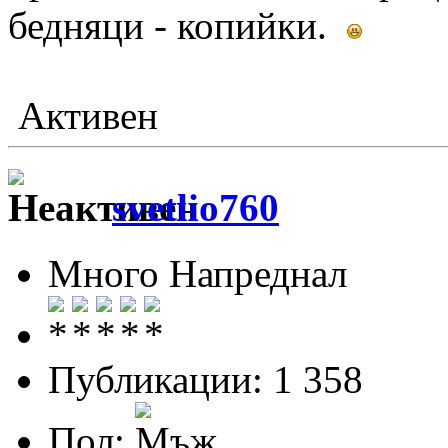
бедняци - копийки.
Активен
svetlio760
Много Напреднал
Публикации: 1 358
Пол: