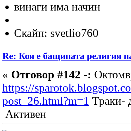
винаги има начин
Скайп: svetlio760
Re: Коя е бащината религия н
«
Отговор #142 -:
Октомвр
https://sparotok.blogspot.
post_26.html?m=1
Траки- 
Активен