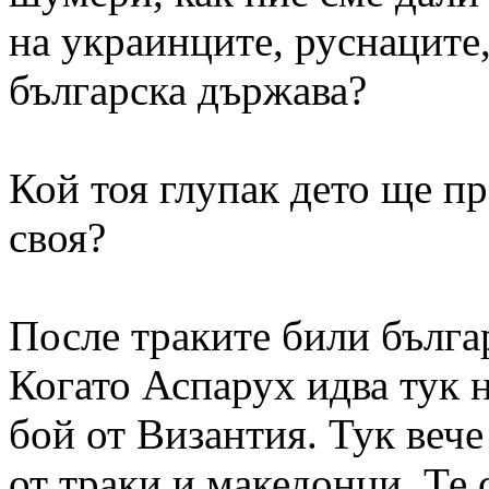
на украинците, руснаците
българска държава?
Кой тоя глупак дето ще п
своя?
После траките били бълга
Когато Аспарух идва тук н
бой от Византия. Тук вече
от траки и македонци. Те 