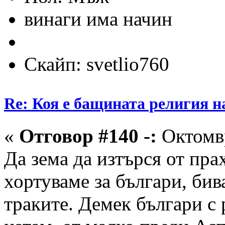
винаги има начин
Скайп: svetlio760
Re: Коя е бащината религия н
«
Отговор #140 -:
Октомвр
Да зема да изтърся от пра
хортуваме за българи, бив
траките. Демек българи с 