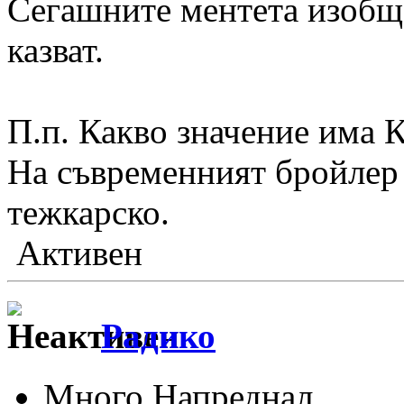
Сегашните ментета изобщо
казват.
П.п. Какво значение има 
На съвременният бройлер 
тежкарско.
Активен
Радико
Много Напреднал