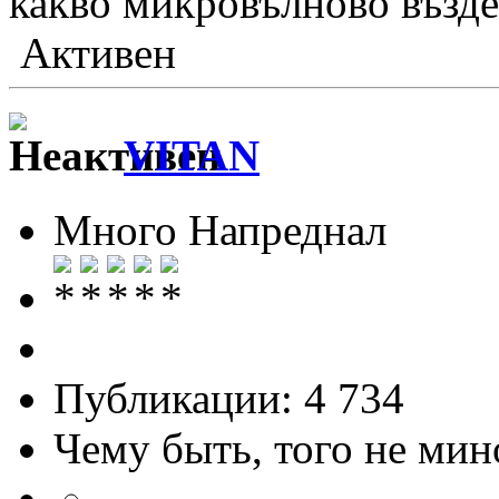
какво микровълново възде
Активен
VITAN
Много Напреднал
Публикации: 4 734
Чему быть, того не мин