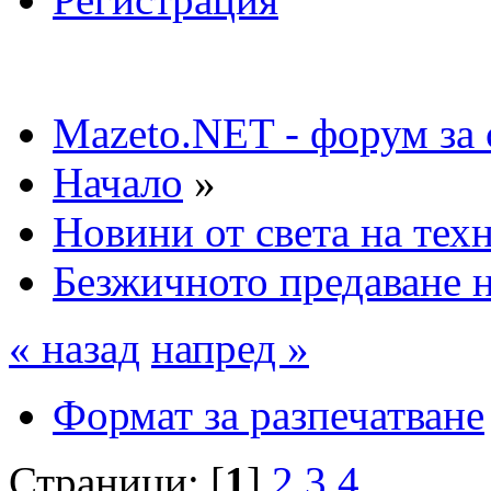
Mazeto.NET - форум за 
Начало
»
Новини от света на тех
Безжичното предаване н
« назад
напред »
Формат за разпечатване
Страници: [
1
]
2
3
4