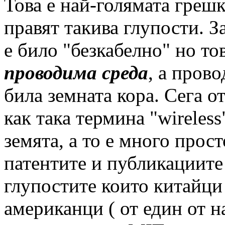
Това е най-голямата греш
правят такива глупости. З
е било "безкабелно" но то
проводима среда
, а пров
била земната кора. Сега о
как така термина "wireless
земята, а то е много прос
патентите и публикациите 
глупостите които китайци
американци ( от един от 