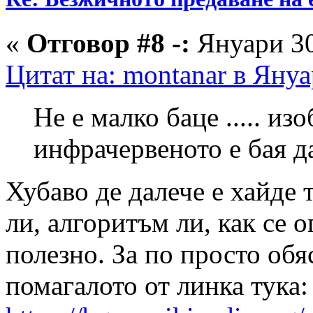
«
Отговор #8 -:
Януари 30
Цитат на: montanar в Януа
Не е малко баце ..... из
инфрачервеното е бая дал
Хубаво де далече е хайде 
ли, алгоритъм ли, как се о
полезно. За по просто об
помагалото от линка тука: