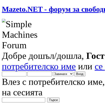
Mazeto.NET - форум за свобод
Добре дошъл/дошла,
Гост
потребителско име
или
се
Влез с потребителско име
на сесията