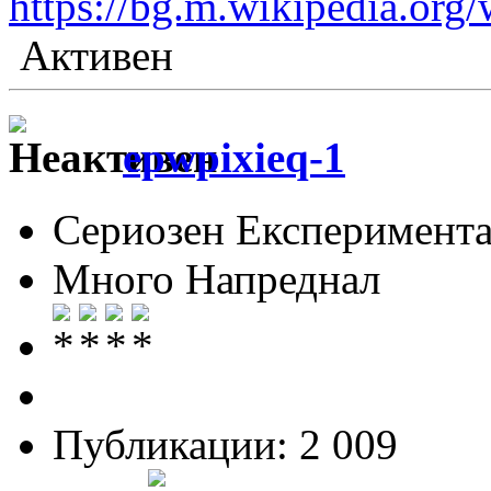
https://bg.m.wikip
Активен
epwpixieq-1
Сериозен Експеримента
Много Напреднал
Публикации: 2 009