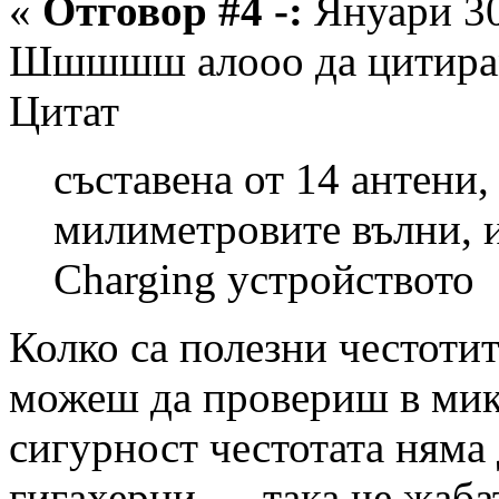
«
Отговор #4 -:
Януари 30
Шшшшш алооо да цитира
Цитат
съставена от 14 антени,
милиметровите вълни, и
Charging устройството
Колко са полезни честоти
можеш да провериш в микр
сигурност честотата няма 
гигахерци .... така че жабат