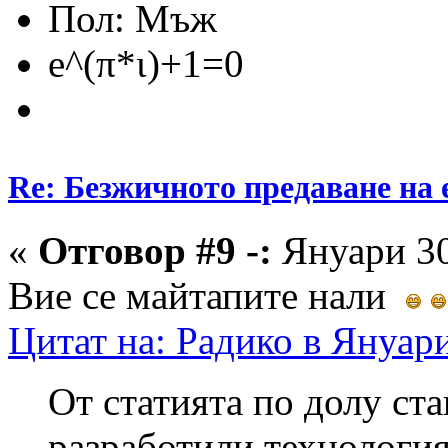
Пол:
e^(π*ι)+1=0
Re: Безжичното предаване на 
«
Отговор #9 -:
Януари 30
Вие се майтапите нали
Цитат на: Радико в Януари
От статията по долу ста
разработили технология