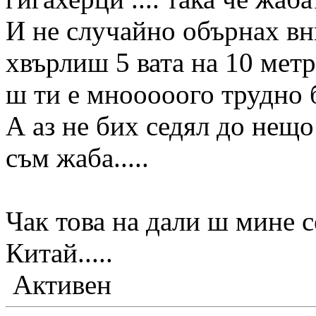
И не случайно обърнах в
хвърлиш 5 вата на 10 мет
ш ти е мнооооого трудно 
А аз не бих седял до нещо д
съм жаба.....
Чак това на дали ш мине 
Китай.....
Активен