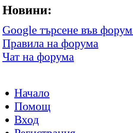
Новини:
Google търсене във форум
Правила на форума
Чат на форума
Начало
Помощ
Вход
Регистрация