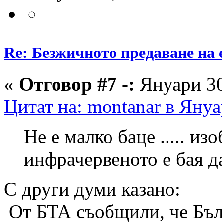
Re: Безжичното предаване на 
«
Отговор #7 -:
Януари 30
Цитат на: montanar в Януа
Не е малко баце ..... из
инфрачервеното е бая дал
С други думи казано:
От БТА съобщили, че Бълг