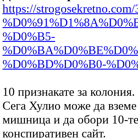
https://strogosekretn
%D0%91%D1%8A%D0%
%D0%B5-
%D0%BA%D0%BE%D0%
%D0%BD%D0%B0-%D0%
10 признакате за колония.
Сега Хулио може да вземе 
мишница и да обори 10-те
конспиративен сайт.