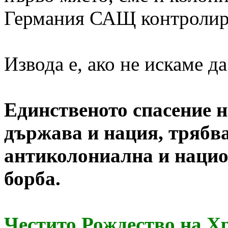
Германия САЩ контролира
Извода е, ако не искаме да
Единственото спасение н
държава и нация, трябва
антиколониална и нацио
борба.
Честито Рождество на Х