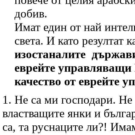
добив.
Имат един от най интел
света. И като резултат 
изостаналите държав
еврейте управляващи 
качество от еврейте 
1. Не са ми господари. Не 
властващите янки и бълг
са, та руснаците ли?! Има