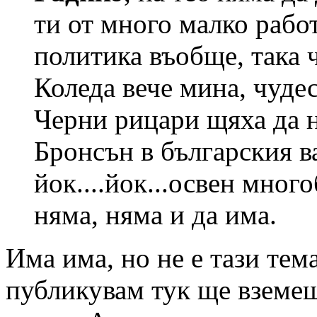
ти от много малко рабо
политика въобще, така ч
Коледа вече мина, чудес
Черни рицари щяха да н
Бронсън в българския в
йок....йок...освен мног
няма, няма и да има.
Има има, но не е тази тема
публикувам тук ще вземеш 