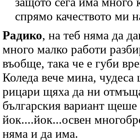
защото сега има много 
спрямо качеството ми н
Радико
, на теб няма да д
много малко работи разби
въобще, така че е губи вре
Коледа вече мина, чудеса 
рицари щяха да ни отмъща
българския вариант щеше д
йок....йок...освен многоб
няма и да има.