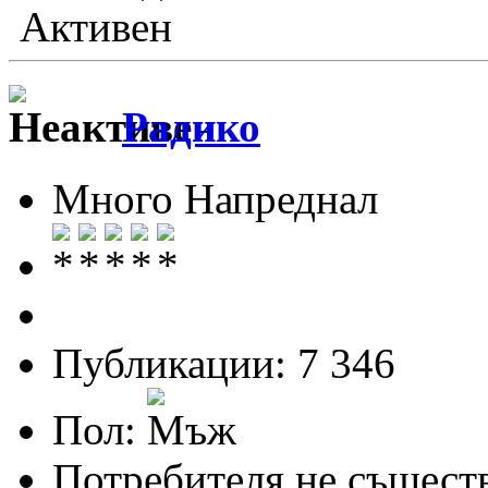
Активен
Радико
Много Напреднал
Публикации: 7 346
Пол:
Потребителя не същест