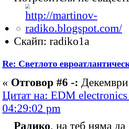
Скайп: radiko1a
Re: Светлото евроатлантическ
«
Отговор #6 -:
Декември 
Цитат на: EDM electronics
04:29:02 pm
Радико
, на теб няма д