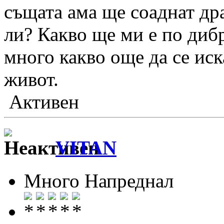
същата ама ще соаднат др
ли? Какво ще ми е по дибр
много какво още да се иск
живот.
Активен
VITAN
Много Напреднал