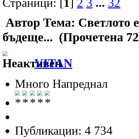
Страници: [
1
]
2
3
...
32
Автор
Тема: Светлото 
бъдеще... (Прочетена 72
VITAN
Много Напреднал
Публикации: 4 734