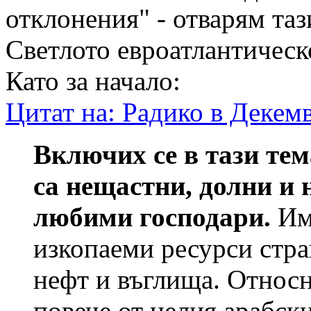
отклонения" - отварям таз
Светлото евроатлантическ
Като за начало:
Цитат на: Радико в Декемв
Включих се в тази тем
са нещастни, долни и 
любими господари.
Има
изкопаеми ресурси стран
нефт и въглища. Относ
повече от целия арабски