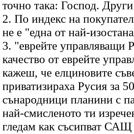
точно така: Господ. Други
2. По индекс на покупате
не е "една от най-изостан
3. "еврейте управляващи 
качество от еврейте упра
кажеш, че елциновите съв
приватизираха Русия за 50
сънародници планини с пар
най-смисленото ти изречен
гледам как съсипват САЩ 