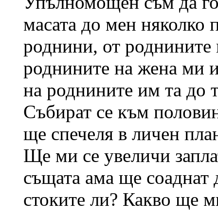
Упълномощен съм да го 
масата до мен няколко 
роднини, от роднините 
роднините на жена ми и
на роднините им та до 
Събират се към половин
ще спечеля в личен пла
Ще ми се увеличи запла
същата ама ще соаднат 
стоките ли? Какво ще ми