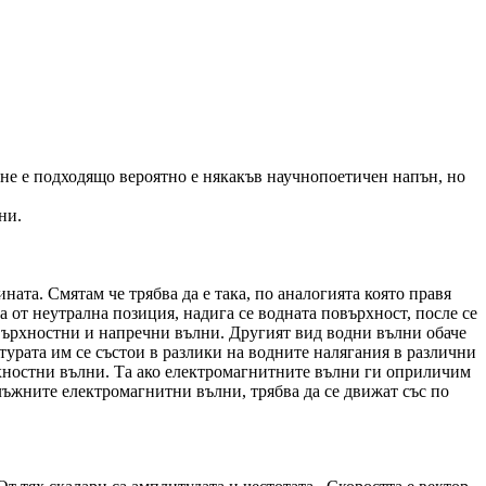
е не е подходящо вероятно е някакъв научнопоетичен напън, но
ни.
ната. Смятам че трябва да е така, по аналогията която правя
от неутрална позиция, надига се водната повърхност, после се
овърхностни и напречни вълни. Другият вид водни вълни обаче
ктурата им се състои в разлики на водните налягания в различни
ърхностни вълни. Та ако електромагнитните вълни ги оприличим
длъжните електромагнитни вълни, трябва да се движат със по