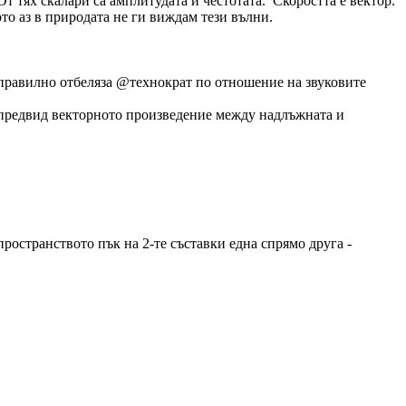
 От тях скалари са амплитудата и честотата. Скоростта е вектор.
то аз в природата не ги виждам тези вълни.
о правилно отбеляза @технократ по отношение на звуковите
в предвид векторното произведение между надлъжната и
пространството пък на 2-те съставки една спрямо друга -