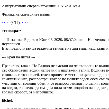
Алтернативни енергоизточници > Nikola Tesla
Физика на скаларните вълни
<<
<
(3/17)
>
>>
технократ
:
--- Цитат на: Радико в Юни 07, 2020, 08:57:04 am ---Наименов
неуспешен.
Е аз предпочитам да разделям вълните на два вида: надлъжни и
--- Край на цитат ---
Правилно, така е. Но Радико не смяташ ли че въпросните вълни 
със обикновени водни напречни и надлъжни вълни. Водните пов
снишава, и този колебателен процес се мести по цялата водна 
са акустичните, разпространяват се по целият воден обем със с
участъци от водният обем, и се разпространяват по целият во
на водни, то следва да има два вида от тях подобно на воднит
голяма скорост, от напречните.
filchef
: