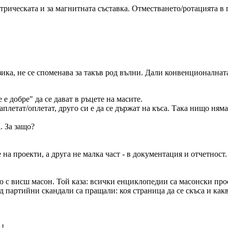
ктрическата и за магнитната съставка. Отместването/ротацията в 
ка, не се споменава за такъв род вълни. Дали конвенционалната
 добре" да се дават в ръцете на масите.
аплетат/оплетат, друго си е да се държат на къса. Така нищо няма
. За защо?
а проекти, а друга не малка част - в документация и отчетност.
 с висш масон. Той каза: всички енциклопедии са масонски про
 партийни скандали са пращали: коя страница да се скъса и какв
 !