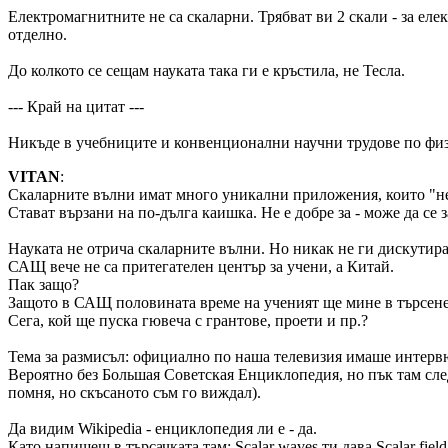
Електромагнитните не са скаларни. Трябват ви 2 скали - за еле
отделно.
До колкото се сещам науката така ги е кръстила, не Тесла.
--- Край на цитат ---
Никъде в учебниците и конвенционални научни трудове по физи
VITAN
:
Скаларните вълни имат много уникални приложения, които "не е
Стават вързани на по-дълга каишка. Не е добре за - може да се з
Науката не отрича скаларните вълни. Но никак не ги дискутира
САЩ вече не са притегателен център за учени, а Китай.
Пак защо?
Защото в САЩ половината време на ученият ще мине в търсене н
Сега, кой ще пуска гювеча с грантове, проети и пр.?
Тема за размисъл: официално по наша телевизия имаше интервю
Вероятно без Большая Советская Енциклопедия, но пък там след
помня, но скъсаното съм го виждал).
Да видим Wikipedia - енциклопедия ли е - да.
Като напишеш в търсачката там: Scalar waves ти дава Scalar field