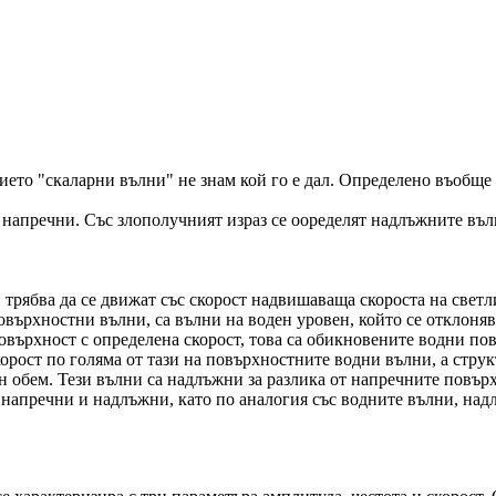
анието "скаларни вълни" не знам кой го е дал. Определено въобщ
 напречни. Със злополучният израз се ооределят надлъжните въл
трябва да се движат със скорост надвишаваща скороста на светли
ърхностни вълни, са вълни на воден уровен, който се отклонява 
повърхност с определена скорост, това са обикновените водни п
корост по голяма от тази на повърхностните водни вълни, а стру
ден обем. Тези вълни са надлъжни за разлика от напречните пов
е, напречни и надлъжни, като по аналогия със водните вълни, на