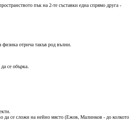
пространството пък на 2-те съставки една спрямо друга -
 физика отрича такъв род вълни.
 да се обърка.
екти.
о да се сложи на нейно място (Ежов, Малинков - до колкото