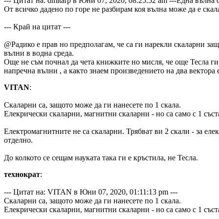
--- Цитат на: dmitarp в Юни 07, 2020, 08:25:52 am ---Една вълна
От всичко дадено по горе не разбирам коя вълна може да е ска
--- Край на цитат ---
@Радико е прав но предполагам, че са ги нарекли скаларни за
вълни в водна среда.
Още не съм почнал да чета книжките но мисля, че още Тесла г
напречна вълни , а както знаем произведението на два вектора е
VITAN
:
Скаларни са, защото може да ги нанесете по 1 скала.
Елекрически скаларни, магнитни скаларни - но са само с 1 съст
Електромагнитните не са скаларни. Трябват ви 2 скали - за еле
отделно.
До колкото се сещам науката така ги е кръстила, не Тесла.
технократ
:
--- Цитат на: VITAN в Юни 07, 2020, 01:11:13 pm ---
Скаларни са, защото може да ги нанесете по 1 скала.
Елекрически скаларни, магнитни скаларни - но са само с 1 съст