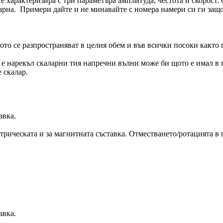
 се характеризира с три параметъра амплитуда, честота и скорост.
ларна. Примери дайте и не минавайте с номера намери си ги защо
щото се разпространяват в целия обем и във всички посоки какт
и е нарекъл скаларни тия напречни вълни може би щото е имал 
 скалар.
авка.
ктрическата и за магнитната съставка. Отместването/ротацията в 
авка.