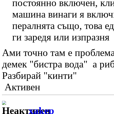
постоянно включен, кл
машина винаги я включв
пералнята също, това е
ги заредя или изпразня
Ами точно там е проблема
демек "бистра вода" а риб
Разбирай "кинти"
Активен
xakep