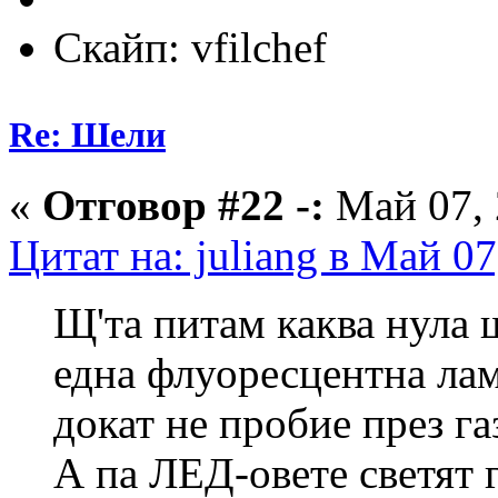
Скайп: vfilchef
Re: Шели
«
Отговор #22 -:
Май 07, 
Цитат на: juliang в Май 07
Щ'та питам каква нула
една флуоресцентна ламп
докат не пробие през газ
А па ЛЕД-овете светят 