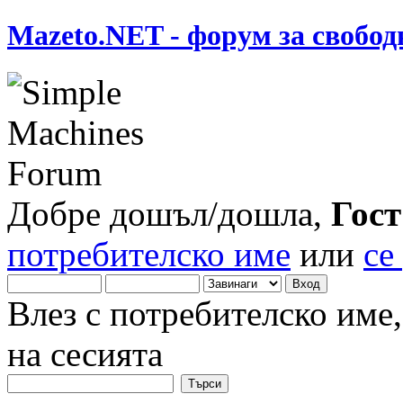
Mazeto.NET - форум за свобод
Добре дошъл/дошла,
Гост
потребителско име
или
се
Влез с потребителско име
на сесията