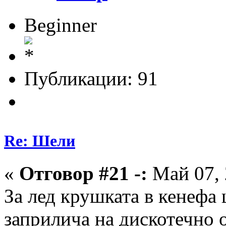
Beginner
Публикации: 91
Re: Шели
«
Отговор #21 -:
Май 07, 
За лед крушката в кенефа 
заприлича на дискотечно о