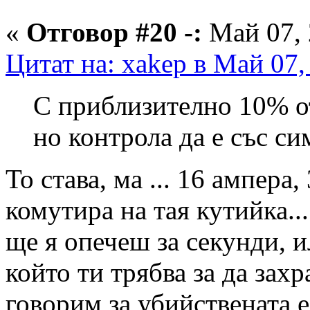
«
Отговор #20 -:
Май 07, 
Цитат на: xakep в Май 07,
С приблизително 10% о
но контрола да е със с
То става, ма ... 16 ампера,
комутира на тая кутийка..
ще я опечеш за секунди, 
който ти трябва за да зах
говорим за убийствената 