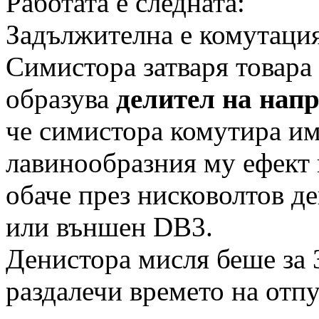
Работата е следната:
Задължителна е комутацият
Симистора затваря товара 
образува
делител на нап
че симистора комутира и
лавинообразния му ефект 
обаче през нисковолтов д
или външен DB3.
Денистора мисля беше за 3
раздалечи времето на отпу