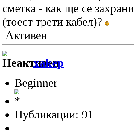
сметка - как ще се захран
(тоест трети кабел)?
Активен
xakep
Beginner
Публикации: 91