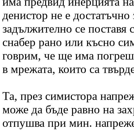
има предвид инерцията на
денистор не е достатъчно 
задължително се поставя с
снабер рано или късно си
говрим, че ще има погре
в мрежата, които са твърд
Та, през симистора напреж
може да бъде равно на за
отпушва при мин. напреже