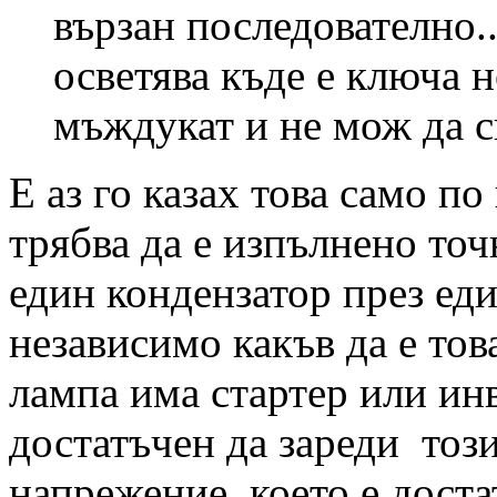
вързан последователно..
осветява къде е ключа 
мъждукат и не мож да с
Е аз го казах това само по
трябва да е изпълнено точ
един кондензатор през еди
независимо какъв да е тов
лампа има стартер или инв
достатъчен да зареди тоз
напрежение, което е дост