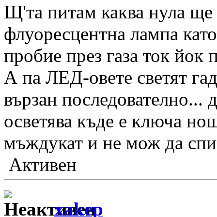
Щ'та питам каква нула ще
флуоресцентна лампа като 
пробие през газа ток йок п
А па ЛЕД-овете светят га
вързан последователно... 
осветява къде е ключа нощ
мъждукат и не мож да спиш
Активен
xakep