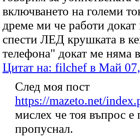
включването на големи това
дреме ми че работи докат 
спести ЛЕД крушката в ке
телефона" докат ме няма 
Цитат на: filchef в Май 07
След моя пост
https://mazeto.net/inde
мислех че тоя въпрос е 
пропуснал.