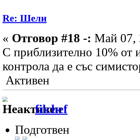
Re: Шели
«
Отговор #18 -:
Май 07, 
С приблизително 10% от 
контрола да е със симисто
Активен
filchef
Подготвен