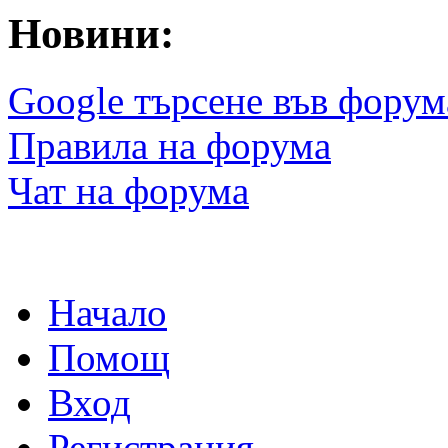
Новини:
Google търсене във форум
Правила на форума
Чат на форума
Начало
Помощ
Вход
Регистрация