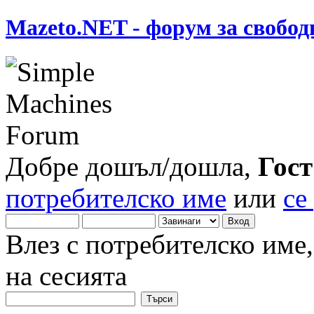
Mazeto.NET - форум за свобод
Добре дошъл/дошла,
Гост
потребителско име
или
се
Влез с потребителско име
на сесията