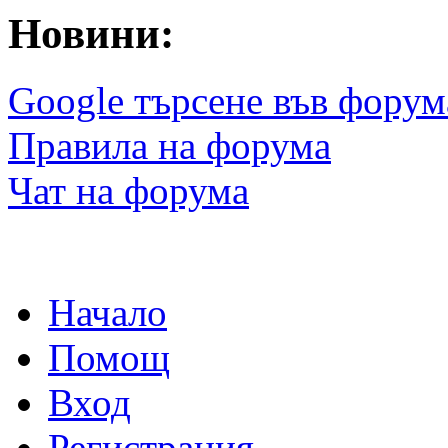
Новини:
Google търсене във форум
Правила на форума
Чат на форума
Начало
Помощ
Вход
Регистрация