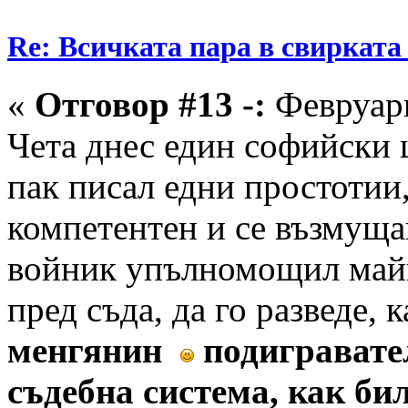
Re: Всичката пара в свирката 
«
Отговор #13 -:
Февруари
Чета днес един софийски
пак писал едни простотии,
компетентен и се възмущав
войник упълномощил майка
пред съда, да го разведе, 
менгянин
подигравате
съдебна система, как би