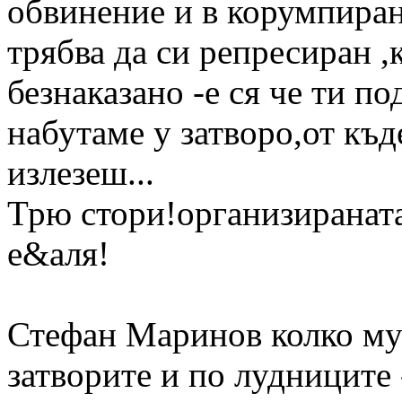
обвинение и в корумпиран
трябва да си репресиран 
безнаказано -е ся че ти п
набутаме у затворо,от къд
излезеш...
Трю стори!организираната
е&аля!
Стефан Маринов колко му 
затворите и по лудниците