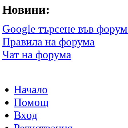
Новини:
Google търсене във форум
Правила на форума
Чат на форума
Начало
Помощ
Вход
Регистрация