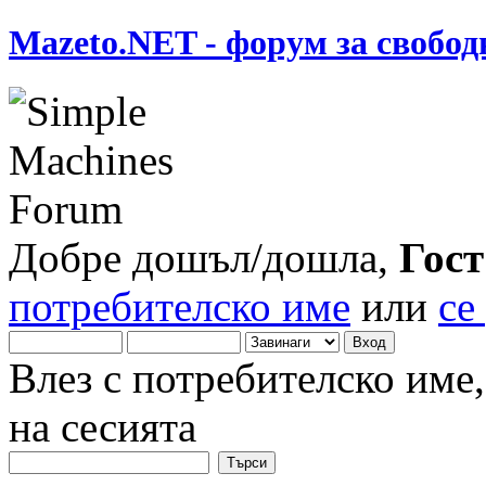
Mazeto.NET - форум за свобод
Добре дошъл/дошла,
Гост
потребителско име
или
се
Влез с потребителско име
на сесията