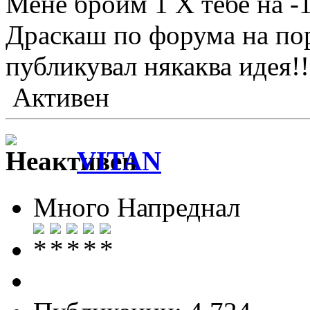
Мене броим 1 Х тебе на -1
Драскаш по форума на пор
публикувал някаква идея!!
Активен
VITAN
Много Напреднал