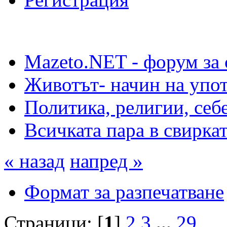
Mazeto.NET - форум за 
Животът- начин на упот
Политика, религии, себ
Всичката пара в свиркат
« назад
напред »
Формат за разпечатване
Страници: [
1
]
2
3
...
29