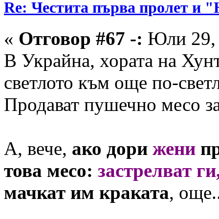
Re: Честита първа пролет 
«
Отговор #67 -:
Юли 29, 
В Украйна, хората на Хун
светлото към още по-свет
Продават пушечно месо за
А, вече,
ако дори
жени
пр
това месо:
застрелват ги
мачкат им краката
, още.