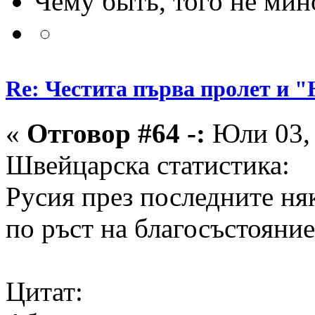
Чему быть, того не мин
Re: Честита първа пролет 
«
Отговор #64 -:
Юли 03, 
Швейцарска статистика:
Русия през последните няк
по ръст на благосъстояниет
Цитат: