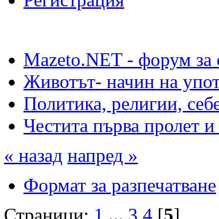
Mazeto.NET - форум за 
Животът- начин на упот
Политика, религии, себ
Честита първа пролет
« назад
напред »
Формат за разпечатване
Страници:
1
...
3
4
[
5
]