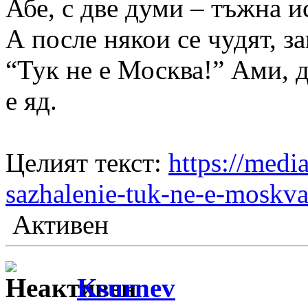
Абе, с две думи – тъжна и
А после някои се чудят, з
“Тук не е Москва!” Ами, д
е яд.
Целият текст:
https://medi
sazhalenie-tuk-ne-e-moskv
Активен
Ksurnev