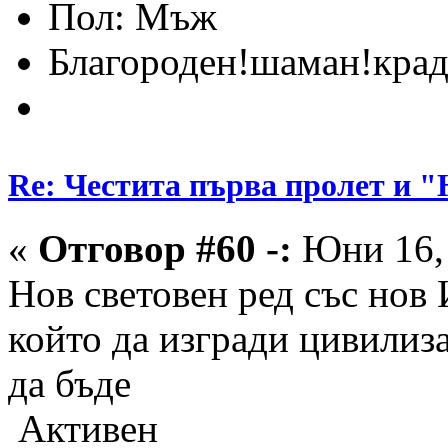
Пол:
Благороден!шаман!крад
Re: Честита първа пролет 
«
Отговор #60 -:
Юни 16, 
Нов световен ред със нов
който да изгради цивилиза
да бъде
Активен