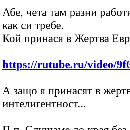
Абе, чета там разни работ
как си требе.
Кой принася в Жертва Евр
https://rutube.ru/video/
А защо я принасят в жертв
интелигентност...
П.п. Слушаме до края без