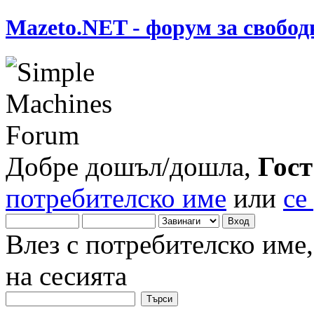
Mazeto.NET - форум за свобод
Добре дошъл/дошла,
Гост
потребителско име
или
се
Влез с потребителско име
на сесията