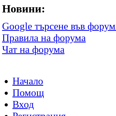
Новини:
Google търсене във форум
Правила на форума
Чат на форума
Начало
Помощ
Вход
Регистрация