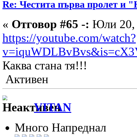
Re: Честита първа пролет 
«
Отговор #65 -:
Юли 20, 
https://youtube.com/watch?
v=iquWDLBvBvs&is=cX
Каква стана тя!!!
Активен
VITAN
Много Напреднал