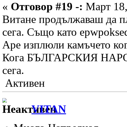
«
Отговор #19 -:
Март 18,
Витане продължаваш да п
сега. Също като epwpokse
Аре изплюли камъчето ког
Кога БЪЛГАРСКИЯ НАРОД 
сега.
Активен
VITAN