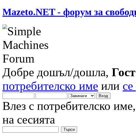
Mazeto.NET - форум за свобод
Добре дошъл/дошла,
Гост
потребителско име
или
се
Влез с потребителско име
на сесията