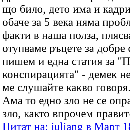
що било, дето има и кадри
обаче за 5 века няма про
факти в наша полза, плясв
отупваме ръцете за добре
пишем и една статия за "
конспирацията" - демек не
ме слушайте какво говоря
Ама то едно зло не се опр
зло, както впрочем правит
Цитат на: juliang в Март 1