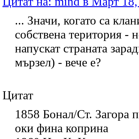
Цитат на: mind в Март 18,
... Значи, когато са кл
собствена територия - н
напускат страната зара
мързел) - вече е?
Цитат
1858 Бонал/Ст. Загора 
оки фина коприна