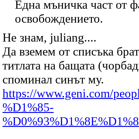
Една мъничка част от 
освобождението.
Не знам, juliang....
Да вземем от списъка бра
титлата на бащата (чорбад
споминал синът му.
https://www.geni.com
%D1%85-
%D0%93%D1%8E%D1%80