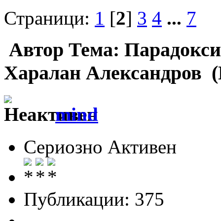
Страници:
1
[
2
]
3
4
...
7
Автор
Тема: Парадокси
Харалан Александров (
mind
Сериозно Активен
Публикации: 375