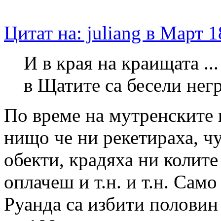
Цитат на: juliang в Март 1
И в края на краищата ..
в Щатите са бесели негр
По време на мутренските 
нищо че ни рекетираха, ч
обекти, крадяха ни колите
оплачеш и т.н. и т.н. Само
Руанда са избити половин