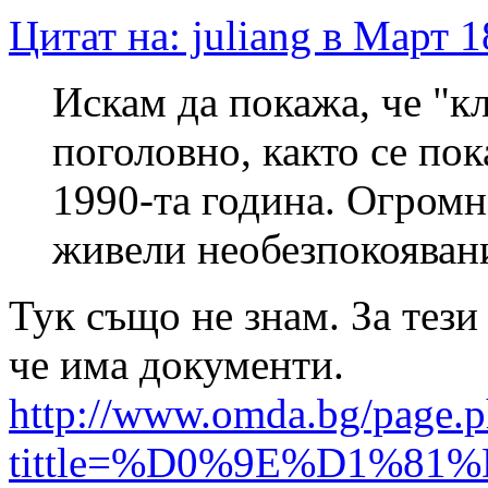
Цитат на: juliang в Март 1
Искам да покажа, че "кл
поголовно, както се по
1990-та година. Огромна
живели необезпокоявани
Тук също не знам. За тези
че има документи.
http://www.omda.bg/page.
tittle=%D0%9E%D1%