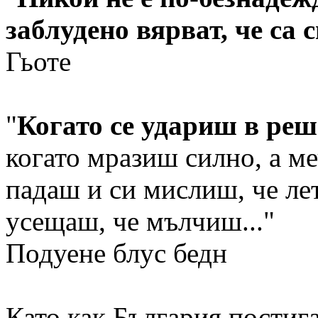
заблудено вярват, че са 
Гьоте
"
Когато се удариш в реш
когато мразиш силно, а м
падаш и си мислиш, че лет
усещаш, че мълчиш..."
Подуене блус бедн
Като как България постиг