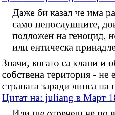
Даже би казал че има ра
само непослушните, док
подложен на геноцид, н
или ентическа принадл
Значи, когато са клани и 
собствена територия - не е
страната заради липса на 
Цитат на: juliang в Март 1
Или ще отречеш че по в