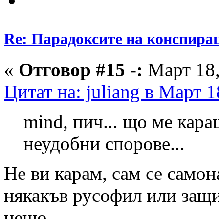
Re: Парадоксите на конспира
«
Отговор #15 -:
Март 18,
Цитат на: juliang в Март 1
mind, пич... що ме кара
неудобни спорове...
Не ви карам, сам се самон
някакъв русофил или защи
нещо.