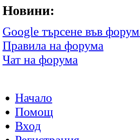
Новини:
Google търсене във форум
Правила на форума
Чат на форума
Начало
Помощ
Вход
Регистрация