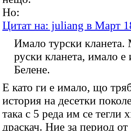
Но:
Цитат на: juliang в Март 1
Имало турски кланета. 
руски кланета, имало е 
Белене.
Е като ги е имало, що тряб
история на десетки поколе
така с 5 реда им се тегли
драскач. Ние за период от 