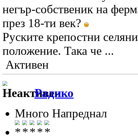
негър-собственик на ферм
през 18-ти век?
Руските крепостни селяни
положение. Така че ...
Активен
Радико
Много Напреднал