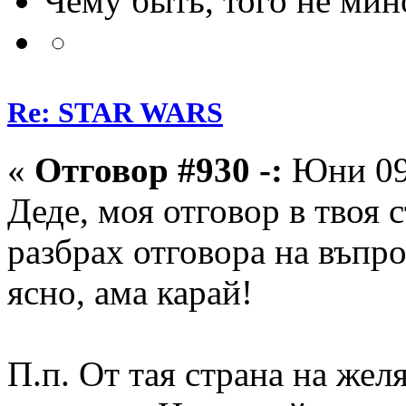
Чему быть, того не мин
Re: STAR WARS
«
Отговор #930 -:
Юни 09,
Деде, моя отговор в твоя 
разбрах отговора на въпро
ясно, ама карай!
П.п. От тая страна на жел