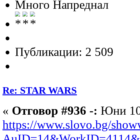
Много Напреднал
Публикации: 2 509
Re: STAR WARS
«
Отговор #936 -:
Юни 10,
https://www.slovo.bg/sho
AuID=14&WorkID=4114&