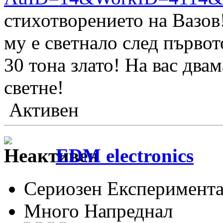
стихотворението на Вазов
му е светнало след първот
30 тона злато! На вас два
светне!
Активен
EDM electronics
Сериозен Експеримента
Много Напреднал