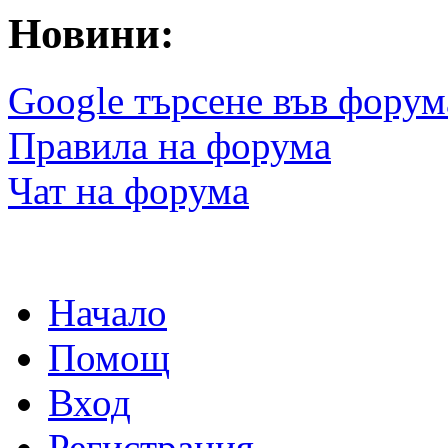
Новини:
Google търсене във форум
Правила на форума
Чат на форума
Начало
Помощ
Вход
Регистрация