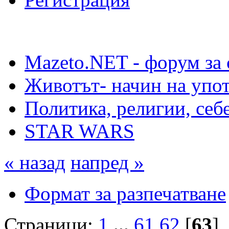
Mazeto.NET - форум за 
Животът- начин на упот
Политика, религии, себ
STAR WARS
« назад
напред »
Формат за разпечатване
Страници:
1
...
61
62
[
63
]