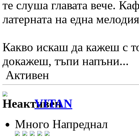
те слуша главата вече. Каф
латерната на една мелодия
Какво искаш да кажеш с то
докажеш, тъпи напъни...
Активен
VITAN
Много Напреднал