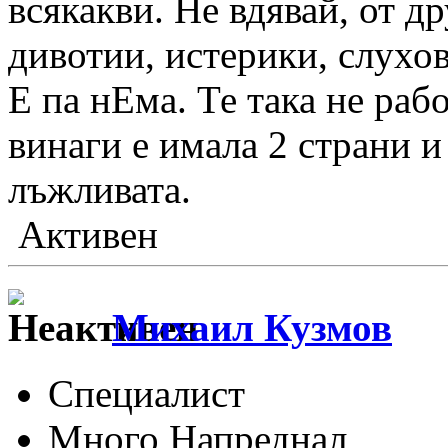
всякакви. Не вдявай, от д
дивотии, истерики, слухо
Е па нЕма. Те така не рабо
винаги е имала 2 страни и
лъжливата.
Активен
Михаил Кузмов
Специалист
Много Напреднал