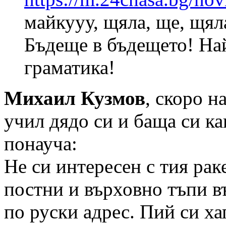
майкууу, щяла, ще, щял
Бъдеще в бъдещето! Най
граматика!
Михаил Кузмов
, скоро н
учил дядо си и баща си к
понауча:
Не си интересен с тия рак
постни и върховно тъпи 
по руски адрес. Пий си ха