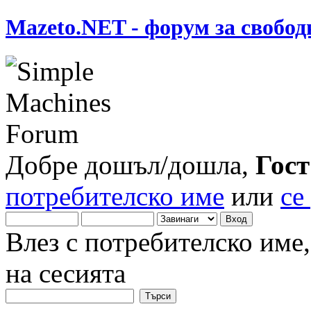
Mazeto.NET - форум за свобод
Добре дошъл/дошла,
Гост
потребителско име
или
се
Влез с потребителско име
на сесията