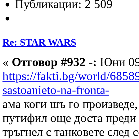
Публикации: 2 509
Re: STAR WARS
«
Отговор #932 -:
Юни 09,
https://fakti.bg/world/6858
sastoanieto-na-fronta-
е ся
ама коги шъ го произведе
путифил още доста преди 
тръгнел с танковете след 