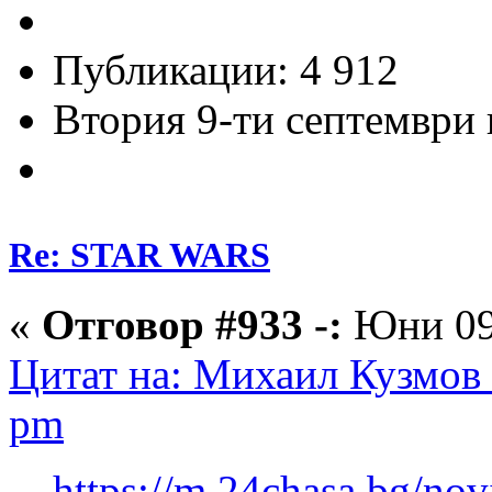
Публикации: 4 912
Втория 9-ти септември и
Re: STAR WARS
«
Отговор #933 -:
Юни 09,
Цитат на: Михаил Кузмов 
pm
https://m.24chasa.bg/nov