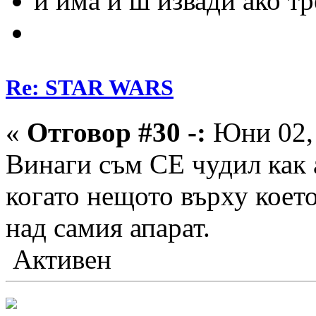
и има и ш извади ако тр
Re: STAR WARS
«
Отговор #30 -:
Юни 02, 
Винаги съм СЕ чудил как 
когато нещото върху коет
над самия апарат.
Активен