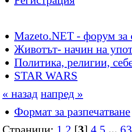
Mazeto.NET - форум за 
Животът- начин на упот
Политика, религии, себ
STAR WARS
« назад
напред »
Формат за разпечатване
Страници:
1
2
[
3
]
4
5
...
63