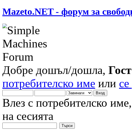
Mazeto.NET - форум за свобод
Добре дошъл/дошла,
Гост
потребителско име
или
се
Влез с потребителско име
на сесията