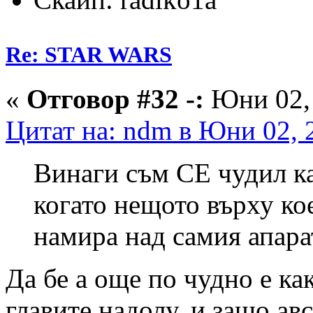
Re: STAR WARS
«
Отговор #32 -:
Юни 02, 
Цитат на: ndm в Юни 02, 
Винаги съм СЕ чудил ка
когато нещото върху ко
намира над самия апара
Да бе а още по чудно е ка
главите надолу, и защо ав