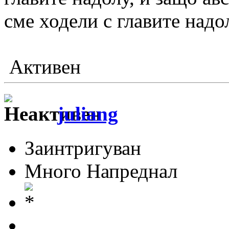
сме ходели с главите надо
Активен
juliang
Заинтригуван
Много Напреднал