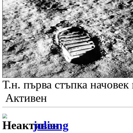
Т.н. първа стъпка начовек
Активен
juliang