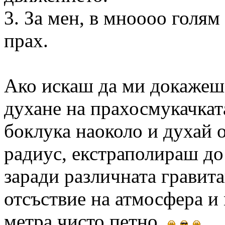
3. За мен, в мноооо голям
прах.
Ако искаш да ми докажеш,
духане на прахосмукачката
боклука наоколо и духай 
радиус, екстраполираш до
заради различната гравит
отсъствие на атмосфера и 
метра чисто петно