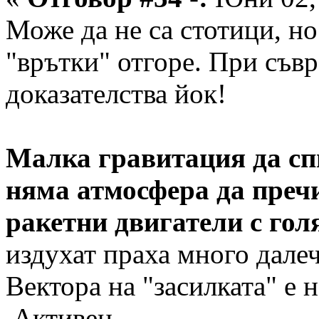
Може да не са стотици, но
"врътки" отгоре. При съвр
доказателства йок!
Малка гравитация да сп
няма атмосфера да пречи
ракетни двигатели с гол
издухат праха много далеч.
Вектора на "засилката" е н
Активен