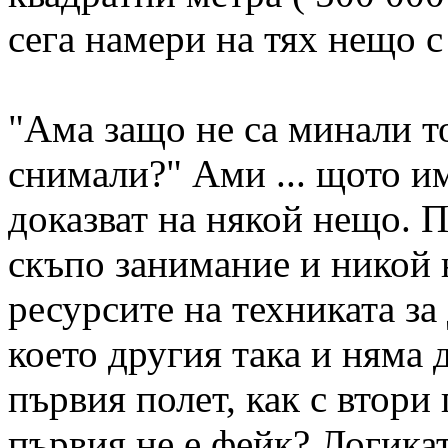
сега намери на тях нещо с
"Ама защо не са минали то
снимали?" Ами ... щото им
доказват на някой нещо. 
скъпо занимание и никой 
ресурсите на техниката за
което другия така и няма 
първия полет, как с втори
първия не е фейк? Логикат