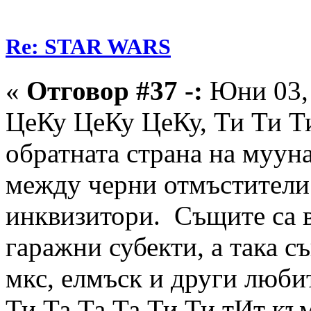
Re: STAR WARS
«
Отговор #37 -:
Юни 03, 
ЦеКу ЦеКу ЦеКу, Ти Ти Ти
обратната страна на муун
между черни отмъстители 
инквизитори. Същите са в
гаражни субекти, а така с
мкс, елмъск и други любит
Ти Та Та Та Ти Ти тИт към