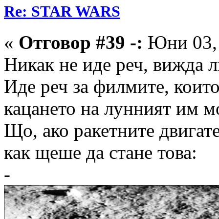
Re: STAR WARS
«
Отговор #39 -:
Юни 03, 
Никак не иде реч, вижда л
Иде реч за филмите, коит
кацането на лунният им м
Що, ако ракетните двигате
как щеше да стане това:
-