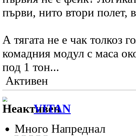
първи, нито втори полет, в
А тягата не е чак толкоз г
комадния модул с маса око
под 1 тон...
Активен
VITAN
Много Напреднал