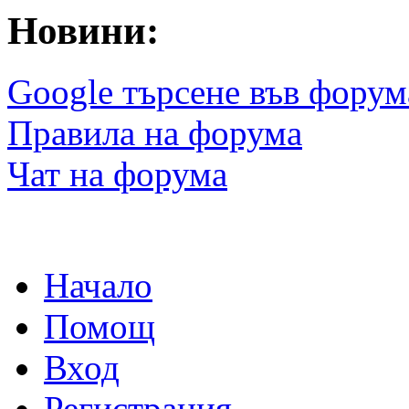
Новини:
Google търсене във форум
Правила на форума
Чат на форума
Начало
Помощ
Вход
Регистрация