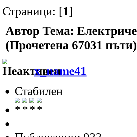
Страници: [
1
]
Автор
Тема: Електриче
(Прочетена 67031 пъти)
x_name41
Стабилен