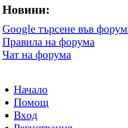
Новини:
Google търсене във форум
Правила на форума
Чат на форума
Начало
Помощ
Вход
Регистрация