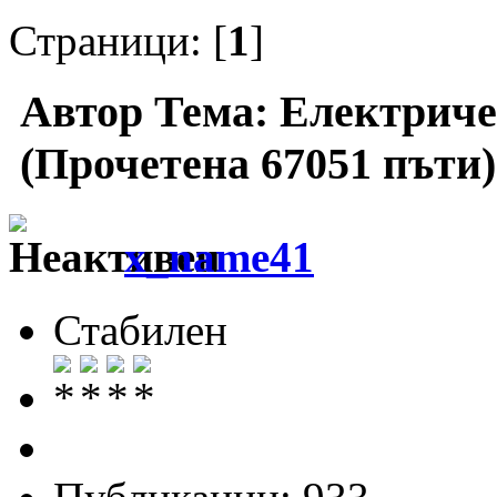
Страници: [
1
]
Автор
Тема: Електриче
(Прочетена 67051 пъти)
x_name41
Стабилен