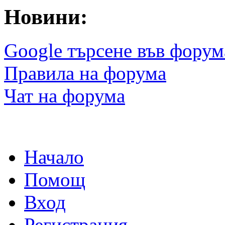
Новини:
Google търсене във форум
Правила на форума
Чат на форума
Начало
Помощ
Вход
Регистрация