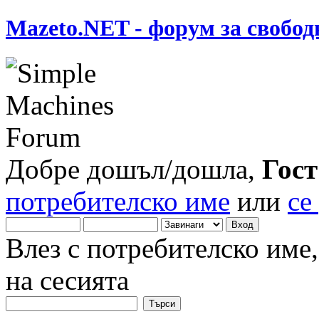
Mazeto.NET - форум за свобод
Добре дошъл/дошла,
Гост
потребителско име
или
се
Влез с потребителско име
на сесията