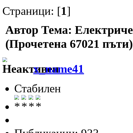
Страници: [
1
]
Автор
Тема: Електриче
(Прочетена 67021 пъти)
x_name41
Стабилен