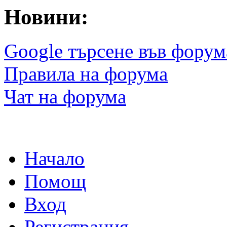
Новини:
Google търсене във форум
Правила на форума
Чат на форума
Начало
Помощ
Вход
Регистрация