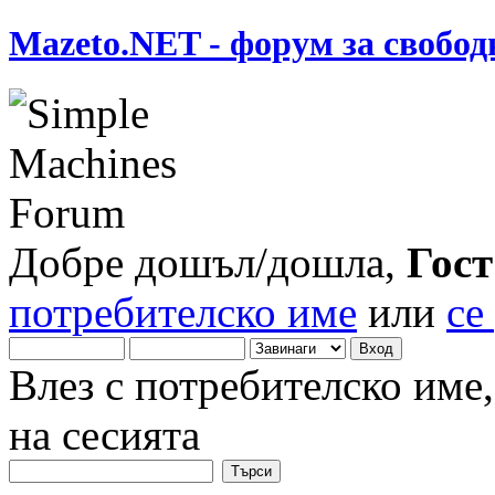
Mazeto.NET - форум за свобод
Добре дошъл/дошла,
Гост
потребителско име
или
се
Влез с потребителско име
на сесията