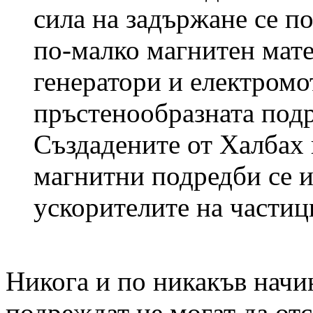
сила на задържане се по
по-малко магнитен мате
генератори и електромо
пръстенообразната подр
Създадените от Халбах
магнитни подредби се и
ускорителите на частиц
Никога и по никакъв начин
подреждат не могат да отс