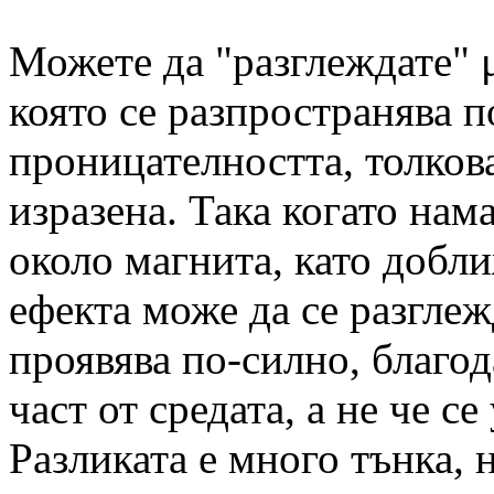
Можете да "разглеждате" 
която се разпространява п
проницателността, толкова
изразена. Така когато нам
около магнита, като добл
ефекта може да се разглежд
проявява по-силно, благод
част от средата, а не че с
Разликата е много тънка, 