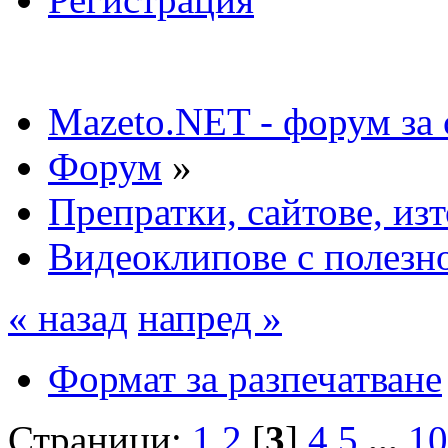
Mazeto.NET - форум за 
Форум
»
Препратки, сайтове, из
Видеоклипове с полезн
« назад
напред »
Формат за разпечатване
Страници:
1
2
[
3
]
4
5
...
10