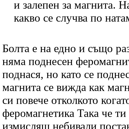
и залепен за магнита. Н
какво се случва по натам
Болта е на едно и също ра
няма поднесен феромагнит
поднася, но като се подн
магнита се вижда как магн
си
повече отколкото когат
феромагнетика
Така че ти 
измисляш небивали постан