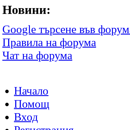
Новини:
Google търсене във форум
Правила на форума
Чат на форума
Начало
Помощ
Вход
Регистрация