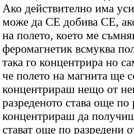
Ако действително има уси
може да СЕ добива СЕ, ак
на полето, което ме съмня
феромагнетик всмуква поле
така го концентрира но са
че полето на магнита ще с
концентрираш нещо от нещ
разреденото става още по 
концентрираш да получиш 
стават още по разредени о