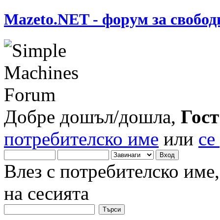
Mazeto.NET - форум за свобод
Добре дошъл/дошла,
Гост
потребителско име
или
се
Влез с потребителско име
на сесията